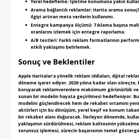
Yerel hedefleme
: İşletme konumuna yakın kullan
Arama bağlantılı reklamlar
: Harita arama sonuç
ilgiyi artıran meta verilerin kullanımı.
Entegre kampanya ölçümü
: Tıklama başına mal
oranlarını izlemek için entegre raporlama.
A/B testleri
: Farklı reklam formatlarının perform
etkili yaklaşımı belirlemek.
Sonuç ve Beklentiler
Apple Haritalar’a yönelik reklam iddiaları, dijital rekl
döneme işaret ediyor. 2026 yılına kadar olan süreçte,
koruyarak
reklamverenlere maksimum görünürlük ve 
sunan bir modelin hayata geçirilmesi hedefleniyor. Bu
modelini güçlendirecek hem de rekabet ortamını yeni
aktörleri için bu dönüşüm,
yerel keşif
ve
konum taban
bir rekabet alanı doğuracak. İlerleyen dönemde, kulla
yaklaşımın sürdürülmesi, reklam kalitesinin yükselm
sorunsuz işlemesi, sürecin başarısının temel gösterge