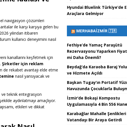
Hyundai Bluelink Türkiye’de E
Araçlara Gelmiyor
temel navigasyon çözümleri
talar ile karşı karşıya gelen bu
MERHABAİZMIR 🇹🇷
2026 yılından itibaren
urum kullanıcı deneyimini nasıl
Fethiye’de Yamaç Paraşütü
Rezervasyonu Yaparken Fiyat 
mi Daha Önemli?
yeni kanallarını keşfetmek için
r.
Şirketler için reklam
Beydağ’da Karaoba Baraj Yol
m de rekabet avantajı elde etme
ve Hizmete Açıldı
stemine
nasıl yansıyacak ve
Başkan Tugay’ın Portatif Yü
Havuzunda Çocuklarla Buluşma
nı ve teknik entegrasyon
İzmir’de Bokaşi Kompostu
 şekilde aydınlatmayı amaçlıyor.
Uygulamasıyla 4 Bin 556 Hane
samı, etkileri ve dikkat
Karabağlar Mahalle Şenlikleri
Vatandaşı Bir Araya Getirdi
arak Nasıl