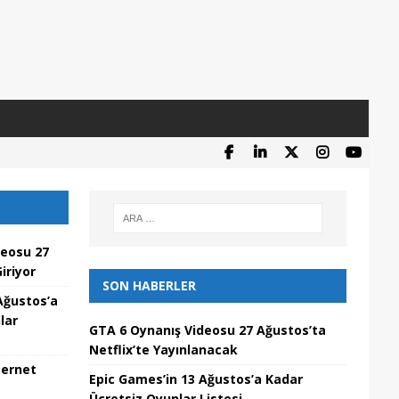
deosu 27
iriyor
SON HABERLER
Ağustos’a
lar
GTA 6 Oynanış Videosu 27 Ağustos’ta
Netflix’te Yayınlanacak
ternet
Epic Games’in 13 Ağustos’a Kadar
Ücretsiz Oyunlar Listesi