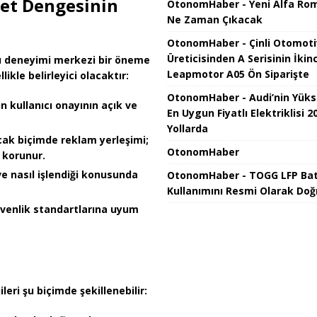
et Dengesinin
OtonomHaber - Yeni Alfa Rom
Ne Zaman Çıkacak
OtonomHaber - Çinli Otomoti
Üreticisinden A Serisinin İkinc
ı deneyimi
merkezi bir öneme
Leapmotor A05 Ön Siparişte
kle belirleyici olacaktır:
OtonomHaber - Audi’nin Yüks
n kullanıcı onayının açık ve
En Uygun Fiyatlı Elektriklisi 2
Yollarda
cak biçimde reklam yerleşimi;
OtonomHaber
i korunur.
 ve nasıl işlendiği konusunda
OtonomHaber - TOGG LFP Ba
Kullanımını Resmi Olarak Doğ
üvenlik standartlarına uyum
leri
şu biçimde şekillenebilir: