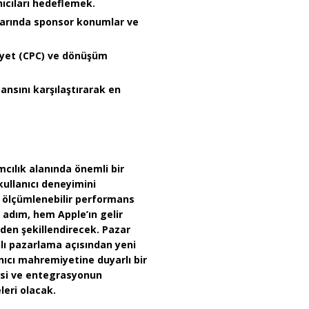
ıcıları hedeflemek.
larında sponsor konumlar ve
iyet (CPC) ve dönüşüm
ansını karşılaştırarak en
amcılık alanında önemli bir
kullanıcı deneyimini
ölçümlenebilir performans
 adım, hem Apple’ın gelir
den şekillendirecek. Pazar
lı pazarlama
açısından yeni
nıcı mahremiyetine duyarlı bir
esi ve entegrasyonun
leri olacak.