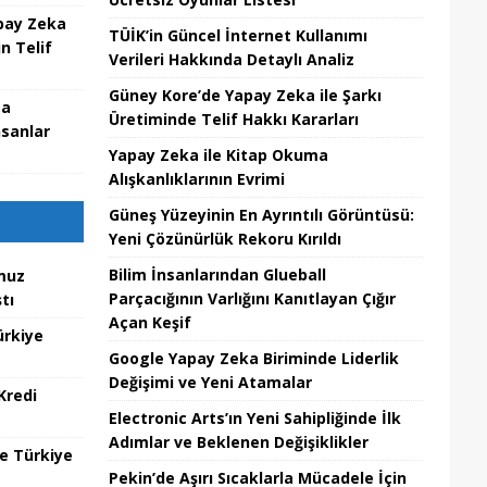
pay Zeka
TÜİK’in Güncel İnternet Kullanımı
n Telif
Verileri Hakkında Detaylı Analiz
Güney Kore’de Yapay Zeka ile Şarkı
ma
Üretiminde Telif Hakkı Kararları
nsanlar
Yapay Zeka ile Kitap Okuma
Alışkanlıklarının Evrimi
Güneş Yüzeyinin En Ayrıntılı Görüntüsü:
Yeni Çözünürlük Rekoru Kırıldı
Bilim İnsanlarından Glueball
muz
Parçacığının Varlığını Kanıtlayan Çığır
tı
Açan Keşif
ürkiye
Google Yapay Zeka Biriminde Liderlik
Değişimi ve Yeni Atamalar
Kredi
Electronic Arts’ın Yeni Sahipliğinde İlk
Adımlar ve Beklenen Değişiklikler
te Türkiye
Pekin’de Aşırı Sıcaklarla Mücadele İçin