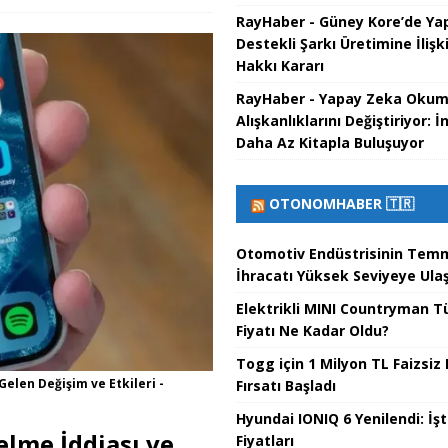
RayHaber - Güney Kore’de Ya
Destekli Şarkı Üretimine İlişki
Hakkı Kararı
RayHaber - Yapay Zeka Oku
Alışkanlıklarını Değiştiriyor: İ
Daha Az Kitapla Buluşuyor
OTONOMHABER 🇹🇷
Otomotiv Endüstrisinin Tem
İhracatı Yüksek Seviyeye Ulaş
Elektrikli MINI Countryman T
Fiyatı Ne Kadar Oldu?
Togg için 1 Milyon TL Faizsiz 
Gelen Değişim ve Etkileri -
Fırsatı Başladı
Hyundai IONIQ 6 Yenilendi: İş
elme İddiası ve
Fiyatları