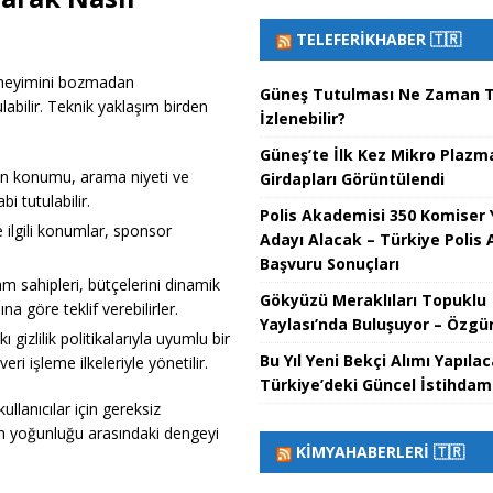
TELEFERIKHABER 🇹🇷
deneyimini bozmadan
Güneş Tutulması Ne Zaman T
abilir. Teknik yaklaşım birden
İzlenebilir?
Güneş’te İlk Kez Mikro Plazm
nın konumu, arama niyeti ve
Girdapları Görüntülendi
i tutulabilir.
Polis Akademisi 350 Komiser 
e ilgili konumlar, sponsor
Adayı Alacak – Türkiye Polis
Başvuru Sonuçları
am sahipleri, bütçelerini dinamik
Gökyüzü Meraklıları Topuklu
na göre teklif verebilirler.
Yaylası’nda Buluşuyor – Özgün
ıkı gizlilik politikalarıyla uyumlu bir
Bu Yıl Yeni Bekçi Alımı Yapıla
ri işleme ilkeleriyle yönetilir.
Türkiye’deki Güncel İstihdam 
llanıcılar için gereksiz
klam yoğunluğu arasındaki dengeyi
KIMYAHABERLERI 🇹🇷