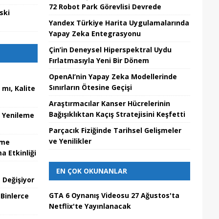
72 Robot Park Görevlisi Devrede
ski
Yandex Türkiye Harita Uygulamalarında
Yapay Zeka Entegrasyonu
Çin’in Deneysel Hiperspektral Uydu
Fırlatmasıyla Yeni Bir Dönem
OpenAI’nin Yapay Zeka Modellerinde
Sınırların Ötesine Geçişi
mı, Kalite
Araştırmacılar Kanser Hücrelerinin
Bağışıklıktan Kaçış Stratejisini Keşfetti
u Yenileme
Parçacık Fiziğinde Tarihsel Gelişmeler
ve Yenilikler
zme
 Etkinliği
EN ÇOK OKUNANLAR
 Değişiyor
GTA 6 Oynanış Videosu 27 Ağustos'ta
 Binlerce
Netflix'te Yayınlanacak