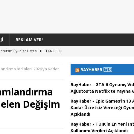
JI
REKLAM VER!
cretsiz Oyunlar Listesi
TEKNOLOJI
rileri Hakkında Detaylı Analiz
TEKNOLOJI
landırma İddiaları: 2026’ya Kadar
RAYHABER 🇹🇷
Üretiminde Telif Hakkı Kararları
TEKNOLOJI
ıklarının Evrimi
TEKNOLOJI
RayHaber - GTA 6 Oynanış Vi
lamlandırma
Ağustos’ta Netflix’te Yayına G
a Netflix’te Yayınlanacak
TEKNOLOJI
Gelen Değişim
RayHaber - Epic Games’in 13 
Kadar Ücretsiz Vereceği Oyun
Açıklandı
RayHaber - TÜİK’in En Yeni İn
Kullanımı Verileri Açıklandı