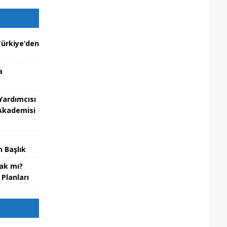
ürkiye’den
a
Yardımcısı
 Akademisi
 Başlık
cak mı?
Planları