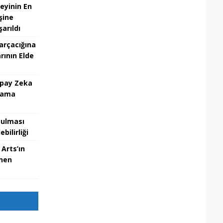
eyinin En
şine
arıldı
Parçacığına
rının Elde
apay Zeka
tama
tulması
bilirliği
 Arts’ın
enen