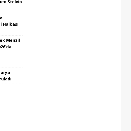
eo Stelvio
v
i Halkası:
ek Menzil
026’da
tarya
ruladı