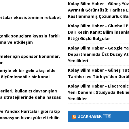
Kolay Bilim Haber - Güneş Yüz
Ayrıntılı Görüntüsü: Tarihte E
Rastlanmamış Çözünürlük Baş
ritalar ekosisteminin rekabet
Kolay Bilim Haber - Glueball 
Dair Kesin Kanıt: Bilim İnsanla
ganik sonuçlara kıyasla farklı
Ettiği Güçlü Bulgular
lama ve etkileşim
Kolay Bilim Haber - Google Y
Departmanında Üst Düzey A
etmeler için sponsor konumlar,
Yenilikleri
r.
Kolay Bilim Haber - Güneş Tu
eriyle ek bir gelir akışı elde
Tarihleri ve Türkiye’den Görüle
 ölçümlenebilir bir kanal
Kolay Bilim Haber - Electronic
ileri, kullanıcı davranışları
Yeni Dönemi: Stüdyoda Bekl
ma stratejilerinde daha hassas
Yenilikler
e Yandex Haritalar gibi rakip
UCAKHABER 🇹🇷
inovasyon hızını yükseltebilir.