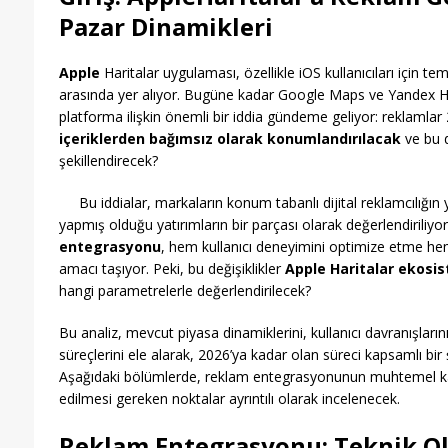
Pazar Dinamikleri
Apple
Haritalar uygulaması, özellikle iOS kullanıcıları için 
arasında yer alıyor. Bugüne kadar Google Maps ve Yandex Hari
platforma ilişkin önemli bir iddia gündeme geliyor: reklamlar 
içeriklerden bağımsız olarak konumlandırılacak
ve bu d
şekillendirecek?
Bu iddialar, markaların konum tabanlı dijital reklamcılığın 
yapmış olduğu yatırımların bir parçası olarak değerlendiriliyo
entegrasyonu
, hem kullanıcı deneyimini optimize etme he
amacı taşıyor. Peki, bu değişiklikler
Apple Haritalar ekosi
hangi parametrelerle değerlendirilecek?
Bu analiz, mevcut piyasa dinamiklerini, kullanıcı davranışları
süreçlerini ele alarak, 2026’ya kadar olan süreci kapsamlı bir
Aşağıdaki bölümlerde, reklam entegrasyonunun muhtemel kap
edilmesi gereken noktalar ayrıntılı olarak incelenecek.
Reklam Entegrasyonu: Teknik Ol