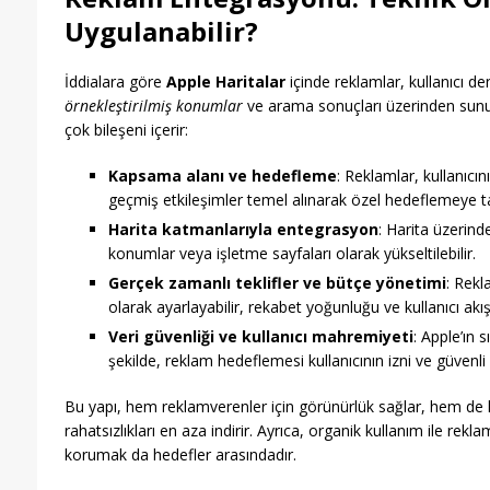
Uygulanabilir?
İddialara göre
Apple Haritalar
içinde reklamlar, kullanıcı 
örnekleştirilmiş konumlar
ve arama sonuçları üzerinden sunul
çok bileşeni içerir:
Kapsama alanı ve hedefleme
: Reklamlar, kullanıcı
geçmiş etkileşimler temel alınarak özel hedeflemeye tab
Harita katmanlarıyla entegrasyon
: Harita üzerind
konumlar veya işletme sayfaları olarak yükseltilebilir.
Gerçek zamanlı teklifler ve bütçe yönetimi
: Rekl
olarak ayarlayabilir, rekabet yoğunluğu ve kullanıcı akışı
Veri güvenliği ve kullanıcı mahremiyeti
: Apple’ın s
şekilde, reklam hedeflemesi kullanıcının izni ve güvenli ve
Bu yapı, hem reklamverenler için görünürlük sağlar, hem de ku
rahatsızlıkları en aza indirir. Ayrıca, organik kullanım ile re
korumak da hedefler arasındadır.