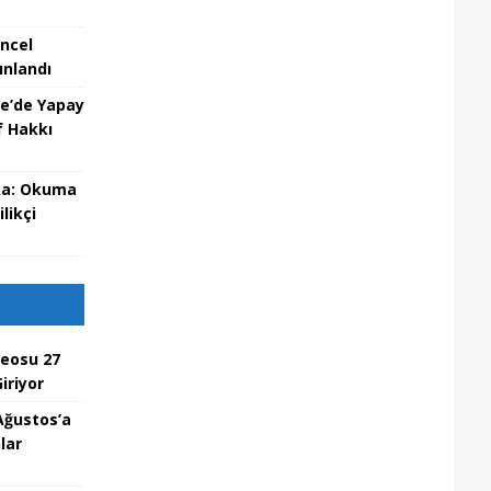
üncel
ınlandı
re’de Yapay
f Hakkı
eka: Okuma
likçi
deosu 27
iriyor
Ağustos’a
lar