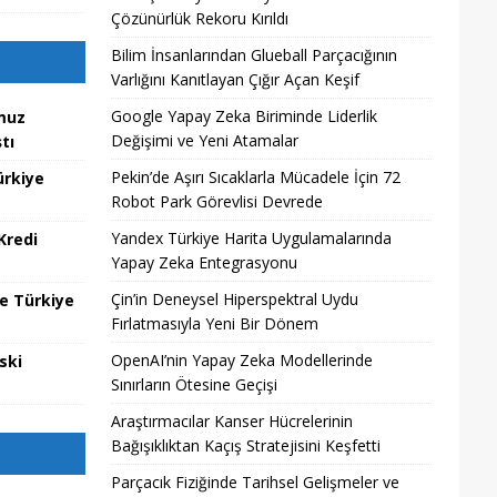
Çözünürlük Rekoru Kırıldı
Bilim İnsanlarından Glueball Parçacığının
Varlığını Kanıtlayan Çığır Açan Keşif
Google Yapay Zeka Biriminde Liderlik
muz
Değişimi ve Yeni Atamalar
tı
Pekin’de Aşırı Sıcaklarla Mücadele İçin 72
ürkiye
Robot Park Görevlisi Devrede
Yandex Türkiye Harita Uygulamalarında
Kredi
Yapay Zeka Entegrasyonu
Çin’in Deneysel Hiperspektral Uydu
te Türkiye
Fırlatmasıyla Yeni Bir Dönem
OpenAI’nin Yapay Zeka Modellerinde
ski
Sınırların Ötesine Geçişi
Araştırmacılar Kanser Hücrelerinin
Bağışıklıktan Kaçış Stratejisini Keşfetti
Parçacık Fiziğinde Tarihsel Gelişmeler ve