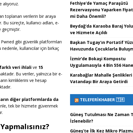
Fethiye’de Yamaç Paraşütü
e alıyoruz.
Rezervasyonu Yaparken Fiyat 
mi Daha Önemli?
n toplanan verilerin bir araya
. Bu süreçte, kullanıcı adları, e-
Beydağ’da Karaoba Baraj Yol
e geçmiştir.
ve Hizmete Açıldı
Pwned gibi güvenlik platformları
Başkan Tugay’ın Portatif Yü
 nedenle, kullanıcılar için birkaç
Havuzunda Çocuklarla Buluşma
İzmir’de Bokaşi Kompostu
Uygulamasıyla 4 Bin 556 Hane
farklı veri ihlali
ve
15
ktadır. Bu veriler, yalnızca bir e-
Karabağlar Mahalle Şenlikleri
arın kimliklerini ve hesap
Vatandaşı Bir Araya Getirdi
ktadır.
ıların diğer platformlarda da
TELEFERIKHABER 🇹🇷
le, tek bir hizmete güvenmek
r.
Güneş Tutulması Ne Zaman T
İzlenebilir?
 Yapmalısınız?
Güneş’te İlk Kez Mikro Plazm