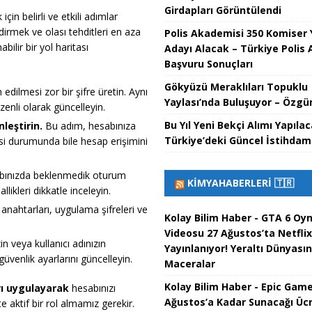
Girdapları Görüntülendi
çin belirli ve etkili adımlar
irmek ve olası tehditleri en aza
Polis Akademisi 350 Komiser 
ilir bir yol haritası
Adayı Alacak – Türkiye Polis
Başvuru Sonuçları
Gökyüzü Meraklıları Topuklu
dilmesi zor bir şifre üretin. Aynı
Yaylası’nda Buluşuyor – Özgün
zenli olarak güncelleyin.
Bu Yıl Yeni Bekçi Alımı Yapıla
leştirin.
Bu adım, hesabınıza
Türkiye’deki Güncel İstihdam 
esi durumunda bile hesap erişimini
ınızda beklenmedik oturum
KIMYAHABERLERI 🇹🇷
ikleri dikkatle inceleyin.
anahtarları, uygulama şifreleri ve
Kolay Bilim Haber - GTA 6 Oy
.
Videosu 27 Ağustos’ta Netflix
n veya kullanıcı adınızın
Yayınlanıyor! Yeraltı Dünyası
üvenlik ayarlarını güncelleyin.
Maceralar
Kolay Bilim Haber - Epic Game
rı uygulayarak
hesabınızı
Ağustos’a Kadar Sunacağı Ücr
e aktif bir rol almamız gerekir.