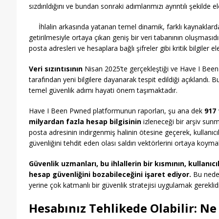
sızdırıldığını ve bundan sonraki adımlarımızı ayrıntılı şekilde el
İhlalin arkasında yatanan temel dinamik, farklı kaynaklarda
getirilmesiyle ortaya çıkan geniş bir veri tabanının oluşmasıdır
posta adresleri ve hesaplara bağlı şifreler gibi kritik bilgiler el
Veri sızıntısının
Nisan 2025’te gerçekleştiği ve Have I Been 
tarafından yeni bilgilere dayanarak tespit edildiği açıklandı. Bu
temel güvenlik adımı hayati önem taşımaktadır.
Have I Been Pwned platformunun raporları, şu ana dek
917 
milyardan fazla hesap bilgisinin
izleneceği bir arşiv sunma
posta adresinin indirgenmiş halinin ötesine geçerek, kullanıcıl
güvenliğini tehdit eden olası saldırı vektörlerini ortaya koyma
Güvenlik uzmanları, bu ihlallerin bir kısmının, kullanıc
hesap güvenliğini bozabileceğini işaret ediyor.
Bu neden
yerine çok katmanlı bir güvenlik stratejisi uygulamak gereklidi
Hesabınız Tehlikede Olabilir: Ne