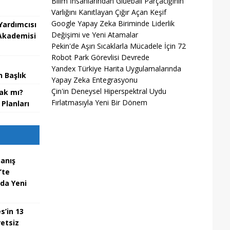
Bilim İnsanlarından Glueball Parçacığının
Varlığını Kanıtlayan Çığır Açan Keşif
Google Yapay Zeka Biriminde Liderlik
Yardımcısı
Değişimi ve Yeni Atamalar
 Akademisi
Pekin'de Aşırı Sıcaklarla Mücadele İçin 72
Robot Park Görevlisi Devrede
Yandex Türkiye Harita Uygulamalarında
 Başlık
Yapay Zeka Entegrasyonu
Çin'in Deneysel Hiperspektral Uydu
cak mı?
Fırlatmasıyla Yeni Bir Dönem
Planları
nanış
’te
nda Yeni
s’in 13
etsiz