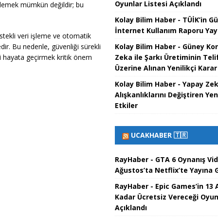
Oyunlar Listesi Açıklandı
ellemek mümkün değildir; bu
Kolay Bilim Haber - TÜİK’in G
İnternet Kullanım Raporu Yay
estekli veri işleme ve otomatik
Kolay Bilim Haber - Güney Ko
dir. Bu nedenle, güvenliği sürekli
Zeka ile Şarkı Üretiminin Teli
ni hayata geçirmek kritik önem
Üzerine Alınan Yenilikçi Karar
Kolay Bilim Haber - Yapay Z
Alışkanlıklarını Değiştiren Yeni
Etkiler
UCAKHABER 🇹🇷
RayHaber - GTA 6 Oynanış Vi
Ağustos’ta Netflix’te Yayına G
RayHaber - Epic Games’in 13 
Kadar Ücretsiz Vereceği Oyun
Açıklandı