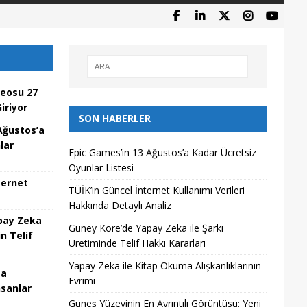
deosu 27
iriyor
SON HABERLER
Ağustos’a
lar
Epic Games’in 13 Ağustos’a Kadar Ücretsiz
Oyunlar Listesi
ternet
TÜİK’in Güncel İnternet Kullanımı Verileri
Hakkında Detaylı Analiz
pay Zeka
Güney Kore’de Yapay Zeka ile Şarkı
n Telif
Üretiminde Telif Hakkı Kararları
Yapay Zeka ile Kitap Okuma Alışkanlıklarının
ma
Evrimi
nsanlar
Güneş Yüzeyinin En Ayrıntılı Görüntüsü: Yeni