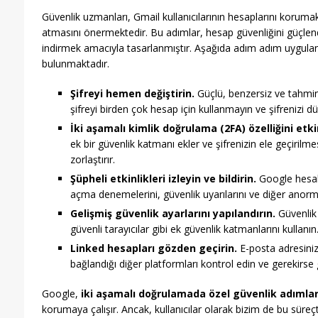
Güvenlik uzmanları, Gmail kullanıcılarının hesaplarını korumak i
atmasını önermektedir. Bu adımlar, hesap güvenliğini güçlend
indirmek amacıyla tasarlanmıştır. Aşağıda adım adım uygulanab
bulunmaktadır.
Şifreyi hemen değiştirin.
Güçlü, benzersiz ve tahmin e
şifreyi birden çok hesap için kullanmayın ve şifrenizi dü
İki aşamalı kimlik doğrulama (2FA) özelliğini etkin
ek bir güvenlik katmanı ekler ve şifrenizin ele geçirilm
zorlaştırır.
Şüpheli etkinlikleri izleyin ve bildirin.
Google hesab
açma denemelerini, güvenlik uyarılarını ve diğer anormall
Gelişmiş güvenlik ayarlarını yapılandırın.
Güvenlik 
güvenli tarayıcılar gibi ek güvenlik katmanlarını kullanın
Linked hesapları gözden geçirin.
E-posta adresinizi
bağlandığı diğer platformları kontrol edin ve gerekirse g
Google,
iki aşamalı doğrulamada özel güvenlik adımla
korumaya çalışır. Ancak, kullanıcılar olarak bizim de bu süreçt