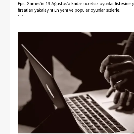
Epic Games’in 13 Ağustos’a kadar ücretsiz oyunlar listesine 
fırsatları yakalayın! En yeni ve popüler oyunlar sizlerle.
[…]