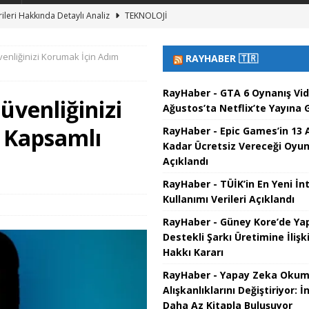
rileri Hakkında Detaylı Analiz
TEKNOLOJI
Üretiminde Telif Hakkı Kararları
TEKNOLOJI
venliğinizi Korumak İçin Adım
RAYHABER 🇹🇷
ıklarının Evrimi
TEKNOLOJI
üsü: Yeni Çözünürlük Rekoru Kırıldı
TEKNOLOJI
RayHaber - GTA 6 Oynanış Vi
üvenliğinizi
Ağustos’ta Netflix’te Yayına G
cretsiz Oyunlar Listesi
TEKNOLOJI
 Kapsamlı
RayHaber - Epic Games’in 13 
Kadar Ücretsiz Vereceği Oyun
Açıklandı
RayHaber - TÜİK’in En Yeni İn
Kullanımı Verileri Açıklandı
RayHaber - Güney Kore’de Ya
Destekli Şarkı Üretimine İlişki
Hakkı Kararı
RayHaber - Yapay Zeka Oku
Alışkanlıklarını Değiştiriyor: İ
Daha Az Kitapla Buluşuyor