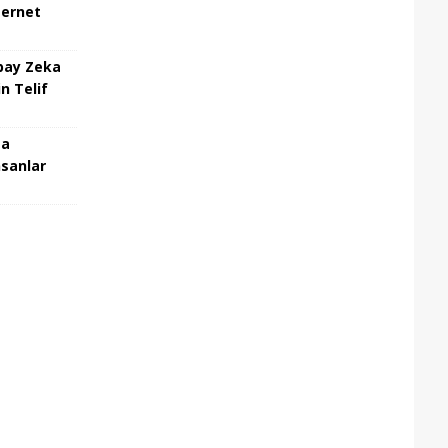
ternet
pay Zeka
n Telif
ma
nsanlar