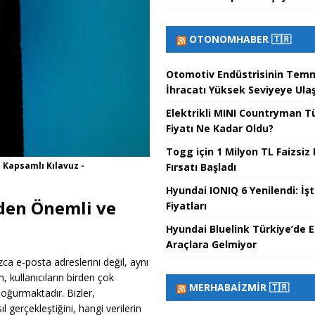
OTONOMHABER 🇹🇷
Otomotiv Endüstrisinin Tem
İhracatı Yüksek Seviyeye Ulaş
Elektrikli MINI Countryman T
Fiyatı Ne Kadar Oldu?
Togg için 1 Milyon TL Faizsiz 
 Kapsamlı Kılavuz -
Fırsatı Başladı
Hyundai IONIQ 6 Yenilendi: İş
eden Önemli ve
Fiyatları
Hyundai Bluelink Türkiye’de E
Araçlara Gelmiyor
nızca e-posta adreslerini değil, aynı
 kullanıcıların birden çok
MERHABAİZMIR 🇹🇷
doğurmaktadır. Bizler,
 gerçekleştiğini, hangi verilerin