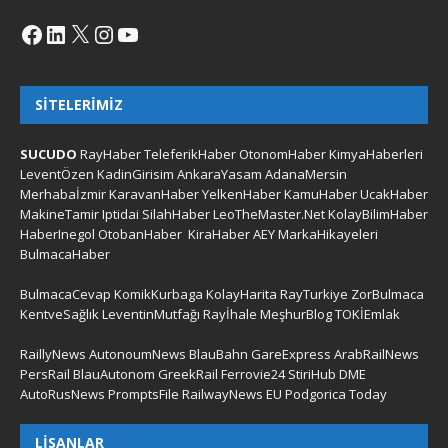
SITELERIMIZ
SUCUDO
RayHaber
TeleferikHaber
OtonomHaber
KimyaHaberleri
LeventÖzen
KadinGirisim
AnkaraYasam
AdanaMersin
Merhabaİzmir
KaravanHaber
YelkenHaber
KamuHaber
UcakHaber
MakineTamir
Iptidai
SilahHaber
LeoTheMaster.Net
KolayBilimHaber
HaberInegol
OtobanHaber
KiraHaber
AEY
MarkaHikayeleri
BulmacaHaber
BulmacaCevap
KomikKurbaga
KolayHarita
RayTurkiye
ZorBulmaca
KentveSağlık
LeventinMutfağı
Rayİhale
MeşhurBlog
TOKİEmlak
RaillyNews
AutonoumNews
BlauBahn
GareExpress
ArabRailNews
PersRail
BlauAutonom
GreekRail
Ferrovie24
StiriHub
DME
AutoRusNews
PromptsFile
RailwayNews EU
Podgorica Today
LISANLAR