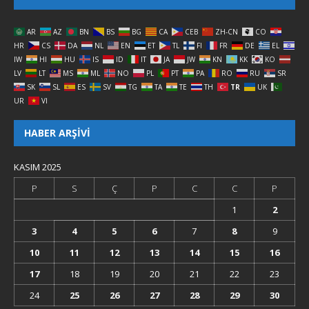
AR
AZ
BN
BS
BG
CA
CEB
ZH-CN
CO
HR
CS
DA
NL
EN
ET
TL
FI
FR
DE
EL
IW
HI
HU
IS
ID
IT
JA
JW
KN
KK
KO
LV
LT
MS
ML
NO
PL
PT
PA
RO
RU
SR
SK
SL
ES
SV
TG
TA
TE
TH
TR
UK
UR
VI
HABER ARŞIVI
KASIM 2025
P
S
Ç
P
C
C
P
1
2
3
4
5
6
7
8
9
10
11
12
13
14
15
16
17
18
19
20
21
22
23
24
25
26
27
28
29
30