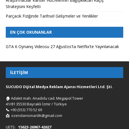
Araştırmacılar Kanser Hücrelerinin Bağışıklıktan Kaçış
Stratejisini Keşfetti
Parçacık Fiziğinde Tarihsel Gelişmeler ve Yenilikler
EN ÇOK OKUNANLAR
GTA 6 Oynanış Videosu 27 Ağustos'ta Netflix'te Yayınlanacak
İLETIŞIM
SUCUDO Dijital Medya Reklam Ajansı Hizmetleri Ltd. Şti.
🏠
Adalet mah. Anadolu cad. Megapol Tower
41/81 35530 Bayraklı İzmir / Türkiye
📞
+90 (553) 770 52 69
📩
ozendanismanlik@gmail.com
UETS:
15623-26967-42627