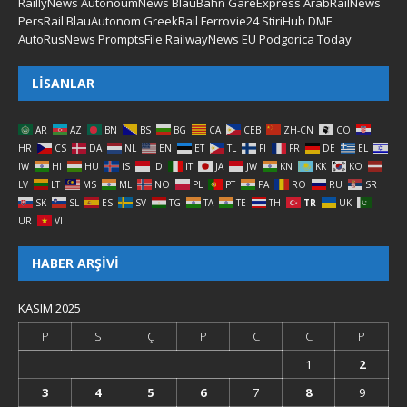
RaillyNews
AutonoumNews
BlauBahn
GareExpress
ArabRailNews
PersRail
BlauAutonom
GreekRail
Ferrovie24
StiriHub
DME
AutoRusNews
PromptsFile
RailwayNews EU
Podgorica Today
LISANLAR
AR
AZ
BN
BS
BG
CA
CEB
ZH-CN
CO
HR
CS
DA
NL
EN
ET
TL
FI
FR
DE
EL
IW
HI
HU
IS
ID
IT
JA
JW
KN
KK
KO
LV
LT
MS
ML
NO
PL
PT
PA
RO
RU
SR
SK
SL
ES
SV
TG
TA
TE
TH
TR
UK
UR
VI
HABER ARŞIVI
KASIM 2025
P
S
Ç
P
C
C
P
1
2
3
4
5
6
7
8
9