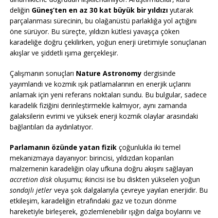
deliğin
Güneş’ten en az 30 kat büyük bir yıldızı
yutarak
parçalanması sürecinin, bu olağanüstü parlaklığa yol açtığını
öne sürüyor. Bu süreçte, yıldızın kütlesi yavaşça çöken
karadeliğe doğru çekilirken, yoğun enerji üretimiyle sonuçlanan
akışlar ve şiddetli ışıma gerçekleşir.
Çalışmanın sonuçları
Nature Astronomy
dergisinde
yayımlandı ve kozmik ışık patlamalarının en enerjik uçlarını
anlamak için yeni referans noktaları sundu. Bu bulgular, sadece
karadelik fiziğini derinleştirmekle kalmıyor, aynı zamanda
galaksilerin evrimi ve yüksek enerji kozmik olaylar arasındaki
bağlantıları da aydınlatıyor.
Parlamanın özünde yatan fizik
çoğunlukla iki temel
mekanizmaya dayanıyor: birincisi, yıldızdan koparılan
malzemenin karadeliğin olay ufkuna doğru akışını sağlayan
accretion disk
oluşumu; ikincisi ise bu diskten yükselen yoğun
sondajlı jetler
veya şok dalgalarıyla çevreye yayılan enerjidir. Bu
etkileşim, karadeliğin etrafındaki gaz ve tozun dönme
hareketiyle birleşerek, gözlemlenebilir ışığın dalga boylarını ve