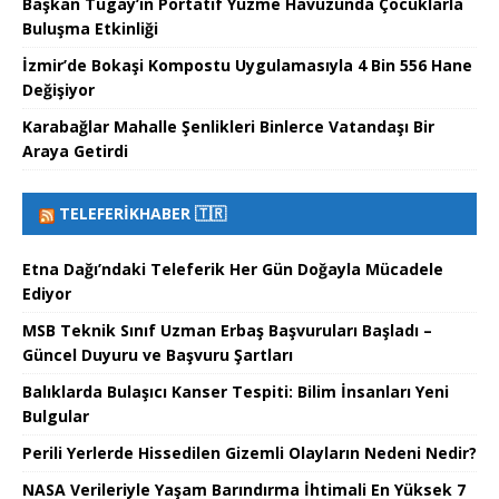
Başkan Tugay’ın Portatif Yüzme Havuzunda Çocuklarla
Buluşma Etkinliği
İzmir’de Bokaşi Kompostu Uygulamasıyla 4 Bin 556 Hane
Değişiyor
Karabağlar Mahalle Şenlikleri Binlerce Vatandaşı Bir
Araya Getirdi
TELEFERIKHABER 🇹🇷
Etna Dağı’ndaki Teleferik Her Gün Doğayla Mücadele
Ediyor
MSB Teknik Sınıf Uzman Erbaş Başvuruları Başladı –
Güncel Duyuru ve Başvuru Şartları
Balıklarda Bulaşıcı Kanser Tespiti: Bilim İnsanları Yeni
Bulgular
Perili Yerlerde Hissedilen Gizemli Olayların Nedeni Nedir?
NASA Verileriyle Yaşam Barındırma İhtimali En Yüksek 7