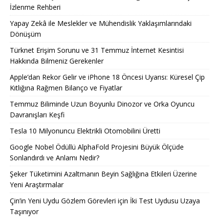
İzlenme Rehberi
Yapay Zekâ ile Meslekler ve Mühendislik Yaklaşımlarındaki
Dönüşüm
Türknet Erişim Sorunu ve 31 Temmuz İnternet Kesintisi
Hakkında Bilmeniz Gerekenler
Apple’dan Rekor Gelir ve iPhone 18 Öncesi Uyarısı: Küresel Çip
Kıtlığına Rağmen Bilanço ve Fiyatlar
Temmuz Biliminde Uzun Boyunlu Dinozor ve Orka Oyuncu
Davranışları Keşfi
Tesla 10 Milyonuncu Elektrikli Otomobilini Üretti
Google Nobel Ödüllü AlphaFold Projesini Büyük Ölçüde
Sonlandırdı ve Anlamı Nedir?
Şeker Tüketimini Azaltmanın Beyin Sağlığına Etkileri Üzerine
Yeni Araştırmalar
Çin’in Yeni Uydu Gözlem Görevleri için İki Test Uydusu Uzaya
Taşınıyor