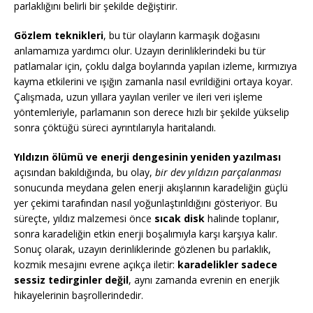
parlaklığını belirli bir şekilde değiştirir.
Gözlem teknikleri
, bu tür olayların karmaşık doğasını
anlamamıza yardımcı olur. Uzayın derinliklerindeki bu tür
patlamalar için, çoklu dalga boylarında yapılan izleme, kırmızıya
kayma etkilerini ve ışığın zamanla nasıl evrildiğini ortaya koyar.
Çalışmada, uzun yıllara yayılan veriler ve ileri veri işleme
yöntemleriyle, parlamanın son derece hızlı bir şekilde yükselip
sonra çöktüğü süreci ayrıntılarıyla haritalandı.
Yıldızın ölümü ve enerji dengesinin yeniden yazılması
açısından bakıldığında, bu olay,
bir dev yıldızın parçalanması
sonucunda meydana gelen enerji akışlarının karadeliğin güçlü
yer çekimi tarafından nasıl yoğunlaştırıldığını gösteriyor. Bu
süreçte, yıldız malzemesi önce
sıcak disk
halinde toplanır,
sonra karadeliğin etkin enerji boşalımıyla karşı karşıya kalır.
Sonuç olarak, uzayın derinliklerinde gözlenen bu parlaklık,
kozmik mesajını evrene açıkça iletir:
karadelikler sadece
sessiz tedirginler değil
, aynı zamanda evrenin en enerjik
hikayelerinin başrollerindedir.