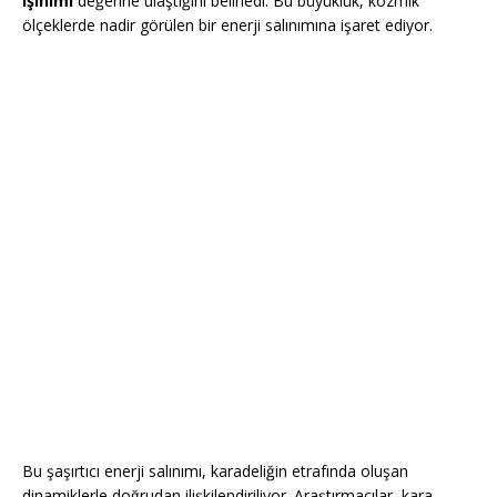
ışınımı
değerine ulaştığını belirledi. Bu büyüklük, kozmik
ölçeklerde nadir görülen bir enerji salınımına işaret ediyor.
Bu şaşırtıcı enerji salınımı, karadeliğin etrafında oluşan
dinamiklerle doğrudan ilişkilendiriliyor. Araştırmacılar, kara