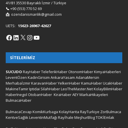
41/81 35530 Bayraklı İzmir / Türkiye
📞
+90 (553) 770 52 69
📩
ozendanismanlik@gmail.com
UETS:
15623-26967-42627
SITELERIMIZ
SUCUDO
RayHaber
TeleferikHaber
OtonomHaber
KimyaHaberleri
LeventÖzen
KadinGirisim
AnkaraYasam
AdanaMersin
Merhabaİzmir
KaravanHaber
YelkenHaber
KamuHaber
UcakHaber
MakineTamir
Iptidai
SilahHaber
LeoTheMaster.Net
KolayBilimHaber
HaberInegol
OtobanHaber
KiraHaber
AEY
MarkaHikayeleri
BulmacaHaber
BulmacaCevap
KomikKurbaga
KolayHarita
RayTurkiye
ZorBulmaca
KentveSağlık
LeventinMutfağı
Rayİhale
MeşhurBlog
TOKİEmlak