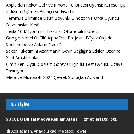
Apple'dan Rekor Gelir ve iPhone 18 Öncesi Uyarısı: Küresel Çip
Kıtlığına Rağmen Bilanço ve Fiyatlar
Temmuz Biliminde Uzun Boyunlu Dinozor ve Orka Oyuncu
Davranışları Keşfi
Tesla 10 Milyonuncu Elektrikli Otomobilini Üretti
Google Nobel Ödüllü AlphaFold Projesini Büyük Ölçüde
Sonlandırdı ve Anlamı Nedir?
Şeker Tüketimini Azaltmanın Beyin Sağlığına Etkileri Üzerine
Yeni Araştırmalar
Çin'in Yeni Uydu Gözlem Görevleri için İki Test Uydusu Uzaya
Taşınıyor
Meta ve Microsoft 2024 Çeyrek Sonuçları Açıklandı
İLETIŞIM
SUCUDO Dijital Medya Reklam Ajansı Hizmetleri Ltd. Şti.
🏠
Adalet mah. Anadolu cad. Megapol Tower