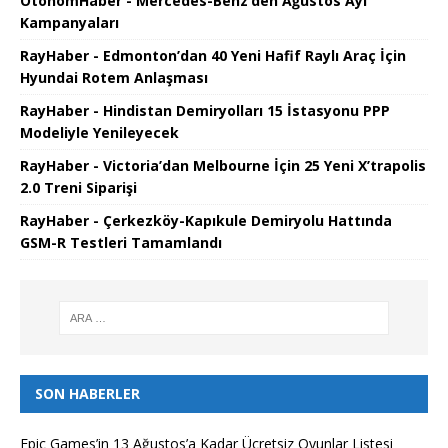
OtonomHaber - Mercedes-Benz’den Ağustos Ayı
Kampanyaları
RayHaber - Edmonton’dan 40 Yeni Hafif Raylı Araç İçin
Hyundai Rotem Anlaşması
RayHaber - Hindistan Demiryolları 15 İstasyonu PPP
Modeliyle Yenileyecek
RayHaber - Victoria’dan Melbourne İçin 25 Yeni X’trapolis
2.0 Treni Siparişi
RayHaber - Çerkezköy-Kapıkule Demiryolu Hattında
GSM-R Testleri Tamamlandı
SON HABERLER
Epic Games’in 13 Ağustos’a Kadar Ücretsiz Oyunlar Listesi