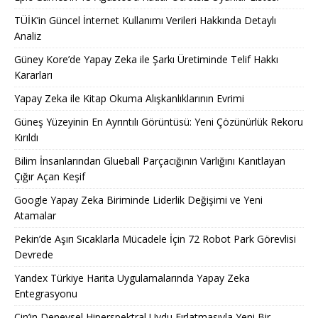
TÜİK’in Güncel İnternet Kullanımı Verileri Hakkında Detaylı
Analiz
Güney Kore’de Yapay Zeka ile Şarkı Üretiminde Telif Hakkı
Kararları
Yapay Zeka ile Kitap Okuma Alışkanlıklarının Evrimi
Güneş Yüzeyinin En Ayrıntılı Görüntüsü: Yeni Çözünürlük Rekoru
Kırıldı
Bilim İnsanlarından Glueball Parçacığının Varlığını Kanıtlayan
Çığır Açan Keşif
Google Yapay Zeka Biriminde Liderlik Değişimi ve Yeni
Atamalar
Pekin’de Aşırı Sıcaklarla Mücadele İçin 72 Robot Park Görevlisi
Devrede
Yandex Türkiye Harita Uygulamalarında Yapay Zeka
Entegrasyonu
Çin’in Deneysel Hiperspektral Uydu Fırlatmasıyla Yeni Bir