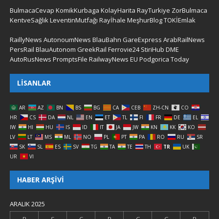
BulmacaCevap
KomikKurbaga
KolayHarita
RayTurkiye
ZorBulmaca
KentveSağlık
LeventinMutfağı
Rayİhale
MeşhurBlog
TOKİEmlak
RaillyNews
AutonoumNews
BlauBahn
GareExpress
ArabRailNews
PersRail
BlauAutonom
GreekRail
Ferrovie24
StiriHub
DME
AutoRusNews
PromptsFile
RailwayNews EU
Podgorica Today
LISANLAR
AR
AZ
BN
BS
BG
CA
CEB
ZH-CN
CO
HR
CS
DA
NL
EN
ET
TL
FI
FR
DE
EL
IW
HI
HU
IS
ID
IT
JA
JW
KN
KK
KO
LV
LT
MS
ML
NO
PL
PT
PA
RO
RU
SR
SK
SL
ES
SV
TG
TA
TE
TH
TR
UK
UR
VI
HABER ARŞIVI
ARALIK 2025
P
S
Ç
P
C
C
P