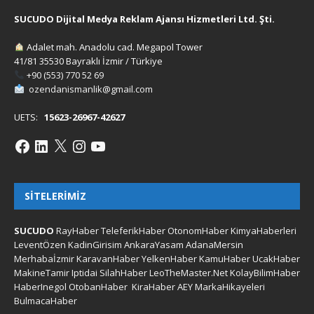
SUCUDO Dijital Medya Reklam Ajansı Hizmetleri Ltd. Şti.
Adalet mah. Anadolu cad. Megapol Tower
41/81 35530 Bayraklı İzmir / Türkiye
+90 (553) 770 52 69
ozendanismanlik@gmail.com
UETS:
15623-26967-42627
SITELERIMIZ
SUCUDO
RayHaber
TeleferikHaber
OtonomHaber
KimyaHaberleri
LeventÖzen
KadinGirisim
AnkaraYasam
AdanaMersin
Merhabaİzmir
KaravanHaber
YelkenHaber
KamuHaber
UcakHaber
MakineTamir
Iptidai
SilahHaber
LeoTheMaster.Net
KolayBilimHaber
HaberInegol
OtobanHaber
KiraHaber
AEY
MarkaHikayeleri
BulmacaHaber