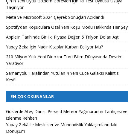
Çin’in Yeni Uydu Gözlem Görevleri için İki Test Uydusu Uzaya
Taşınıyor
Meta ve Microsoft 2024 Çeyrek Sonuçları Açıklandı
Spotify’dan Koşuculara Özel Yeni Koşu Modu Hakkında Her Şey
Apple’ın Tarihinde Bir İlk: Piyasa Değeri 5 Trilyon Doları Aştı
Yapay Zeka İçin Nadir Kitaplar Kurban Ediliyor Mu?
210 Milyon Yıllık Yeni Dinozor Türü Bilim Dünyasında Devrim
Yaratıyor
Samanyolu Tarafından Yutulan 4 Yeni Cüce Galaksi Kalıntısı
Keşfi
EN ÇOK OKUNANLAR
Göklerde Ateş Dansı: Perseid Meteor Yağmurunun Tarihçesi ve
İzlenme Rehberi
Yapay Zekâ ile Meslekler ve Mühendislik Yaklaşımlarındaki
Dönüşüm