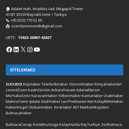
🏠
Adalet mah. Anadolu cad. Megapol Tower
41/81 35530 Bayraklı İzmir / Türkiye
📞
+90 (553) 770 52 69
📩
ozendanismanlik@gmail.com
UETS:
15623-26967-42627
SITELERIMIZ
SUCUDO
RayHaber
TeleferikHaber
OtonomHaber
KimyaHaberleri
LeventÖzen
KadinGirisim
AnkaraYasam
AdanaMersin
Merhabaİzmir
KaravanHaber
YelkenHaber
KamuHaber
UcakHaber
MakineTamir
Iptidai
SilahHaber
LeoTheMaster.Net
KolayBilimHaber
HaberInegol
OtobanHaber
KiraHaber
AEY
MarkaHikayeleri
BulmacaHaber
BulmacaCevap
KomikKurbaga
KolayHarita
RayTurkiye
ZorBulmaca