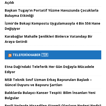
Açıldı
Başkan Tugay’ın Portatif Yüzme Havuzunda Çocuklarla
Buluşma Etkinliği
İzmir’de Bokaşi Kompostu Uygulamasıyla 4 Bin 556 Hane
Değişiyor
Karabağlar Mahalle Şenlikleri Binlerce Vatandaşı Bir
Araya Getirdi
TELEFERIKHABER 🇹🇷
Etna Dağı’ndaki Teleferik Her Gün Doğayla Mücadele
Ediyor
MSB Teknik Sınıf Uzman Erbaş Başvuruları Başladı –
Güncel Duyuru ve Başvuru Şartları
Balıklarda Bulaşıcı Kanser Tespiti: Bilim İnsanları Yeni
Bulgular
Perili Yerlerde Hissedilen Gizemli Olayların Nedeni Nedir?