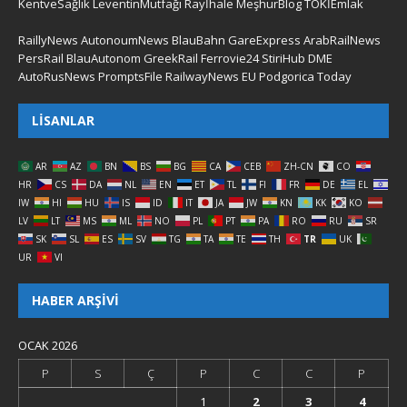
KentveSağlık
LeventinMutfağı
Rayİhale
MeşhurBlog
TOKİEmlak
RaillyNews
AutonoumNews
BlauBahn
GareExpress
ArabRailNews
PersRail
BlauAutonom
GreekRail
Ferrovie24
StiriHub
DME
AutoRusNews
PromptsFile
RailwayNews EU
Podgorica Today
LISANLAR
AR
AZ
BN
BS
BG
CA
CEB
ZH-CN
CO
HR
CS
DA
NL
EN
ET
TL
FI
FR
DE
EL
IW
HI
HU
IS
ID
IT
JA
JW
KN
KK
KO
LV
LT
MS
ML
NO
PL
PT
PA
RO
RU
SR
SK
SL
ES
SV
TG
TA
TE
TH
TR
UK
UR
VI
HABER ARŞIVI
OCAK 2026
P
S
Ç
P
C
C
P
1
2
3
4