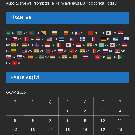
AutoRusNews
PromptsFile
RailwayNews EU
Podgorica Today
LISANLAR
AR
AZ
BN
BS
BG
CA
CEB
ZH-CN
CO
HR
CS
DA
NL
EN
ET
TL
FI
FR
DE
EL
IW
HI
HU
IS
ID
IT
JA
JW
KN
KK
KO
LV
LT
MS
ML
NO
PL
PT
PA
RO
RU
SR
SK
SL
ES
SV
TG
TA
TE
TH
TR
UK
UR
VI
HABER ARŞIVI
OCAK 2026
P
S
Ç
P
C
C
P
1
2
3
4
5
6
7
8
9
10
11
12
13
14
15
16
17
18