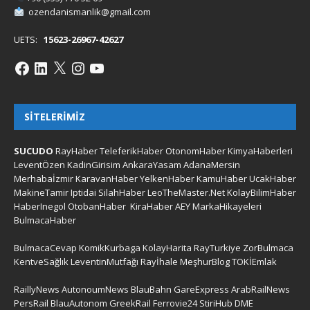
ozendanismanlik@gmail.com
UETS:
15623-26967-42627
SITELERIMIZ
SUCUDO
RayHaber
TeleferikHaber
OtonomHaber
KimyaHaberleri
LeventÖzen
KadinGirisim
AnkaraYasam
AdanaMersin
Merhabaİzmir
KaravanHaber
YelkenHaber
KamuHaber
UcakHaber
MakineTamir
Iptidai
SilahHaber
LeoTheMaster.Net
KolayBilimHaber
HaberInegol
OtobanHaber
KiraHaber
AEY
MarkaHikayeleri
BulmacaHaber
BulmacaCevap
KomikKurbaga
KolayHarita
RayTurkiye
ZorBulmaca
KentveSağlık
LeventinMutfağı
Rayİhale
MeşhurBlog
TOKİEmlak
RaillyNews
AutonoumNews
BlauBahn
GareExpress
ArabRailNews
PersRail
BlauAutonom
GreekRail
Ferrovie24
StiriHub
DME