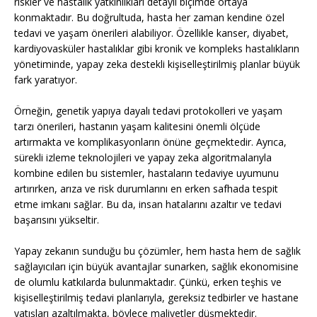
riskler ve hastalık yatkınlıkları detaylı biçimde ortaya
konmaktadır. Bu doğrultuda, hasta her zaman kendine özel
tedavi ve yaşam önerileri alabiliyor. Özellikle kanser, diyabet,
kardiyovasküler hastalıklar gibi kronik ve kompleks hastalıkların
yönetiminde, yapay zeka destekli kişiselleştirilmiş planlar büyük
fark yaratıyor.
Örneğin, genetik yapıya dayalı tedavi protokolleri ve yaşam
tarzı önerileri, hastanın yaşam kalitesini önemli ölçüde
artırmakta ve komplikasyonların önüne geçmektedir. Ayrıca,
sürekli izleme teknolojileri ve yapay zeka algoritmalarıyla
kombine edilen bu sistemler, hastaların tedaviye uyumunu
artırırken, arıza ve risk durumlarını en erken safhada tespit
etme imkanı sağlar. Bu da, insan hatalarını azaltır ve tedavi
başarısını yükseltir.
Yapay zekanın sunduğu bu çözümler, hem hasta hem de sağlık
sağlayıcıları için büyük avantajlar sunarken, sağlık ekonomisine
de olumlu katkılarda bulunmaktadır. Çünkü, erken teşhis ve
kişiselleştirilmiş tedavi planlarıyla, gereksiz tedbirler ve hastane
yatışları azaltılmakta, böylece maliyetler düşmektedir.