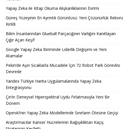
Yapay Zeka ile Kitap Okuma Alışkanlıklarının Evrimi
Güneş Yüzeyinin En Ayrıntılı Görüntüsü: Yeni Çözünürlük Rekoru
Kırıldı
Bilim İnsanlarından Glueball Parçacığının Varlığını Kanıtlayan
Çığır Açan Keşif
Google Yapay Zeka Biriminde Liderlik Değişimi ve Yeni
Atamalar
Pekin’de Aşırı Sıcaklarla Mücadele İçin 72 Robot Park Görevlisi
Devrede
Yandex Türkiye Harita Uygulamalarında Yapay Zeka
Entegrasyonu
Çin’in Deneysel Hiperspektral Uydu Fırlatmasıyla Yeni Bir
Dönem
OpenAI’nin Yapay Zeka Modellerinde Sınırların Ötesine Geçişi
Araştırmacılar Kanser Hücrelerinin Bağışıklıktan Kaçış
Stratejisini Keşfetti