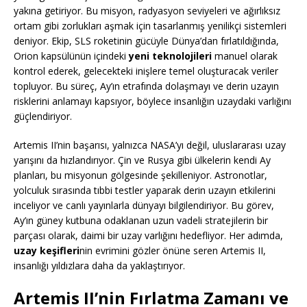
yakına getiriyor. Bu misyon, radyasyon seviyeleri ve ağırlıksız
ortam gibi zorlukları aşmak için tasarlanmış yenilikçi sistemleri
deniyor. Ekip, SLS roketinin gücüyle Dünya’dan fırlatıldığında,
Orion kapsülünün içindeki
yeni teknolojileri
manuel olarak
kontrol ederek, gelecekteki inişlere temel oluşturacak veriler
topluyor. Bu süreç, Ay’ın etrafında dolaşmayı ve derin uzayın
risklerini anlamayı kapsıyor, böylece insanlığın uzaydaki varlığını
güçlendiriyor.
Artemis II’nin başarısı, yalnızca NASA’yı değil, uluslararası uzay
yarışını da hızlandırıyor. Çin ve Rusya gibi ülkelerin kendi Ay
planları, bu misyonun gölgesinde şekilleniyor. Astronotlar,
yolculuk sırasında tıbbi testler yaparak derin uzayın etkilerini
inceliyor ve canlı yayınlarla dünyayı bilgilendiriyor. Bu görev,
Ay’ın güney kutbuna odaklanan uzun vadeli stratejilerin bir
parçası olarak, daimi bir uzay varlığını hedefliyor. Her adımda,
uzay keşifleri
nin evrimini gözler önüne seren Artemis II,
insanlığı yıldızlara daha da yaklaştırıyor.
Artemis II’nin Fırlatma Zamanı ve