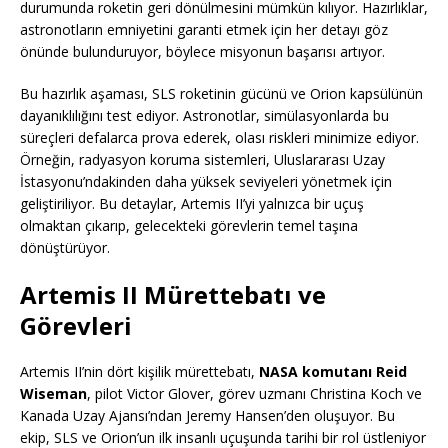
durumunda roketin geri dönülmesini mümkün kılıyor. Hazırlıklar,
astronotların emniyetini garanti etmek için her detayı göz
önünde bulunduruyor, böylece misyonun başarısı artıyor.
Bu hazırlık aşaması, SLS roketinin gücünü ve Orion kapsülünün
dayanıklılığını test ediyor. Astronotlar, simülasyonlarda bu
süreçleri defalarca prova ederek, olası riskleri minimize ediyor.
Örneğin, radyasyon koruma sistemleri, Uluslararası Uzay
İstasyonu’ndakinden daha yüksek seviyeleri yönetmek için
geliştiriliyor. Bu detaylar, Artemis II’yi yalnızca bir uçuş
olmaktan çıkarıp, gelecekteki görevlerin temel taşına
dönüştürüyor.
Artemis II Mürettebatı ve
Görevleri
Artemis II’nin dört kişilik mürettebatı,
NASA komutanı Reid
Wiseman
, pilot Victor Glover, görev uzmanı Christina Koch ve
Kanada Uzay Ajansı’ndan Jeremy Hansen’den oluşuyor. Bu
ekip, SLS ve Orion’un ilk insanlı uçuşunda tarihi bir rol üstleniyor