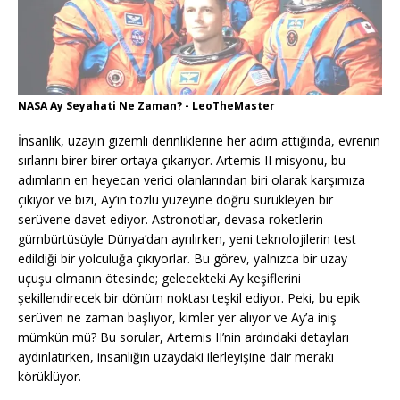
NASA Ay Seyahati Ne Zaman? - LeoTheMaster
İnsanlık, uzayın gizemli derinliklerine her adım attığında, evrenin
sırlarını birer birer ortaya çıkarıyor. Artemis II misyonu, bu
adımların en heyecan verici olanlarından biri olarak karşımıza
çıkıyor ve bizi, Ay’ın tozlu yüzeyine doğru sürükleyen bir
serüvene davet ediyor. Astronotlar, devasa roketlerin
gümbürtüsüyle Dünya’dan ayrılırken, yeni teknolojilerin test
edildiği bir yolculuğa çıkıyorlar. Bu görev, yalnızca bir uzay
uçuşu olmanın ötesinde; gelecekteki Ay keşiflerini
şekillendirecek bir dönüm noktası teşkil ediyor. Peki, bu epik
serüven ne zaman başlıyor, kimler yer alıyor ve Ay’a iniş
mümkün mü? Bu sorular, Artemis II’nin ardındaki detayları
aydınlatırken, insanlığın uzaydaki ilerleyişine dair merakı
körüklüyor.