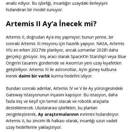
analiz ediyor. Bu işbirliği, insanlığın uzaydaki ilerleyişini
hızlandıran bir model sunuyor.
Artemis II Ay’a İnecek mi?
Artemis II, doğrudan Ay’a iniş yapmıyor; bunun yerine, bir
sonraki Artemis III misyonu için hazırlık yapıyor. NASA, Artemis
III’ü en erken 2027’de planlıyor, ancak uzmanlar 2028’i daha
gerçekçi görüyor. İniş aracı olarak SpaceX’in Starship’i veya Blue
Origin’in tasarımı gündemde ve Axiom’un yeni uzay kıyafetleri
geliştiriliyor. Artemis III ile astronotlar, Ay’ın güney kutbuna
inerek
daimi bir varlık
kurma hedefini izliyor.
Bundan sonraki adımlar, Artemis IV ve V ile Ay yörüngesindeki
Gateway istasyonunun inşasını kapsıyor. Bu istasyon, daha
fazla iniş ve keşif için temel olacak ve robotik araçlarla
desteklenecek. Uluslararası işbirlikleri, bu planları
zenginleştirerek,
Ay araştırmalarının
evrimini hızlandırıyor.
Artemis II, bu zincirin ilk halkası olarak, insanlığı uzun vadeli
uzay hedeflerine yaklaştırıyor.