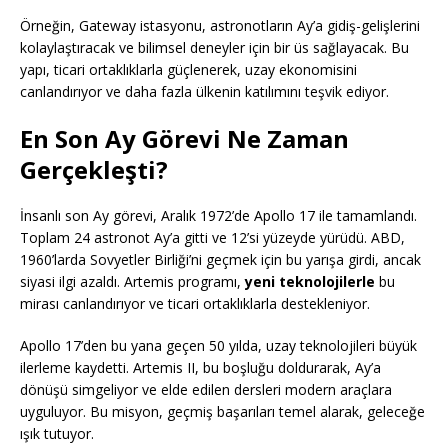
Örneğin, Gateway istasyonu, astronotların Ay’a gidiş-gelişlerini
kolaylaştıracak ve bilimsel deneyler için bir üs sağlayacak. Bu
yapı, ticari ortaklıklarla güçlenerek, uzay ekonomisini
canlandırıyor ve daha fazla ülkenin katılımını teşvik ediyor.
En Son Ay Görevi Ne Zaman
Gerçekleşti?
İnsanlı son Ay görevi, Aralık 1972’de Apollo 17 ile tamamlandı.
Toplam 24 astronot Ay’a gitti ve 12’si yüzeyde yürüdü. ABD,
1960’larda Sovyetler Birliği’ni geçmek için bu yarışa girdi, ancak
siyasi ilgi azaldı. Artemis programı,
yeni teknolojilerle
bu
mirası canlandırıyor ve ticari ortaklıklarla destekleniyor.
Apollo 17’den bu yana geçen 50 yılda, uzay teknolojileri büyük
ilerleme kaydetti. Artemis II, bu boşluğu doldurarak, Ay’a
dönüşü simgeliyor ve elde edilen dersleri modern araçlara
uyguluyor. Bu misyon, geçmiş başarıları temel alarak, geleceğe
ışık tutuyor.