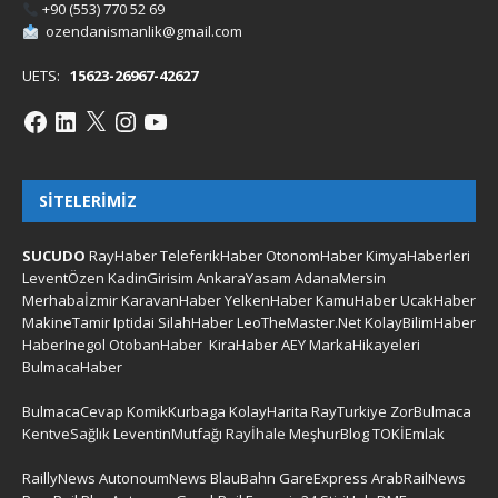
+90 (553) 770 52 69
ozendanismanlik@gmail.com
UETS:
15623-26967-42627
SITELERIMIZ
SUCUDO
RayHaber
TeleferikHaber
OtonomHaber
KimyaHaberleri
LeventÖzen
KadinGirisim
AnkaraYasam
AdanaMersin
Merhabaİzmir
KaravanHaber
YelkenHaber
KamuHaber
UcakHaber
MakineTamir
Iptidai
SilahHaber
LeoTheMaster.Net
KolayBilimHaber
HaberInegol
OtobanHaber
KiraHaber
AEY
MarkaHikayeleri
BulmacaHaber
BulmacaCevap
KomikKurbaga
KolayHarita
RayTurkiye
ZorBulmaca
KentveSağlık
LeventinMutfağı
Rayİhale
MeşhurBlog
TOKİEmlak
RaillyNews
AutonoumNews
BlauBahn
GareExpress
ArabRailNews