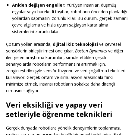
Aniden değişen engeller:
Yürüyen insanlar, düşmüş
eşyalar veya hareketli taşıtlar, robotların önceden planladığı
yollardan sapmasını zorunlu kılar. Bu durum, gerçek zamanlı
çevre algılama ve hızla uyum sağlayan karar alma
sistemlerini zorunlu kılar.
Çözüm yolları arasında,
dijital ikiz teknolojisi
ve çevresel
sensörlerin birleştirilmesi öne çıkar.
Boston Dynamics
ve diğer
ileri gelen araştırma kurumları, simüle ettikleri çeşitli
senaryolarda robotların performansını artırmak için,
zenginleştirilmişyle sensör füzyonu ve veri çoğaltma teknikleri
kullanıyor. Gerçek ortam ve simülasyon arasındaki farkı
minimize etmek, insansı robotların sokakta daha dirençli
olmasını sağlıyor.
Veri eksikliği ve yapay veri
setleriyle öğrenme teknikleri
Gerçek dünyada robotlara yönelik deneyimlerin toplanması,
maliyet ve zaman açısından büyük bir engel teşkil eder. Fazla