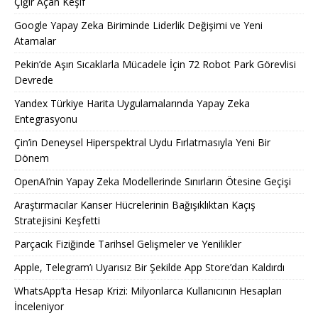
Çığır Açan Keşif
Google Yapay Zeka Biriminde Liderlik Değişimi ve Yeni
Atamalar
Pekin’de Aşırı Sıcaklarla Mücadele İçin 72 Robot Park Görevlisi
Devrede
Yandex Türkiye Harita Uygulamalarında Yapay Zeka
Entegrasyonu
Çin’in Deneysel Hiperspektral Uydu Fırlatmasıyla Yeni Bir
Dönem
OpenAI’nin Yapay Zeka Modellerinde Sınırların Ötesine Geçişi
Araştırmacılar Kanser Hücrelerinin Bağışıklıktan Kaçış
Stratejisini Keşfetti
Parçacık Fiziğinde Tarihsel Gelişmeler ve Yenilikler
Apple, Telegram’ı Uyarısız Bir Şekilde App Store’dan Kaldırdı
WhatsApp’ta Hesap Krizi: Milyonlarca Kullanıcının Hesapları
İnceleniyor