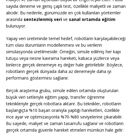
sayıda deneme ve geniş çaplı test, özellikle maliyetli ve zaman
alıcıdır. Bu nedenle, günümüzde en çok kullanılan yöntemler
arasında
sentezlenmiş veri
ve
sanal ortamda eğitim
bulunuyor.
Yapay veri üretiminde temel hedef, robotların karşılaşabileceği
tüm olası durumların modellenmesi ve bu verilerin
simülasyonda üretilmesidir. Örneğin, simüle edilmiş her kapı
tutuşu veya nesne kavrama hareketi, kabaca yüzlerce veya
binlerce gerçek denemeye eş değer hale getirilebilir. Böylece,
robotların gerçek dünyada daha az denemeyle daha iyi
performans göstermesi sağlanır.
Birçok araştırma grubu, simüle edilen ortamda oluşturulan
büyük veri setleriyle eğitim yapıp, transfer öğrenme
teknikleriyle gerçek robotlara aktarır. Bu teknikler, robotların
başlangıçta %10 başarı oranıyla yaptığı hareketleri, özellikle
ince ayar ve optimizasyonla %70-%80 seviyelerine çıkarabilir.
Bu sayede, maliyet ve zaman tasarrufu sağlanır ve robotların
gerçek ortamda güvenle hareket etmeleri mümkün hale gelir.