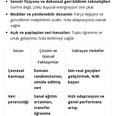
Sensör füzyonu ve dokunsal geri bildirim teknolojileri
:
Görme değil, çoklu duyusal entegrasyon öne çıkar.
Modüler ve yenilenebilir donanım
: Parça değişimi ve
güncelleme maliyetlerini azaltır, hızla adaptasyona olanak
sağlar.
Açık ve paylaşılan veri havuzları
: Toplu öğrenme ve
ortak geliştirme, hızla ilerlemeyi sağlar.
Sorun
Çözüm ve
Yaklaşan Hedefler
Güncel
Yaklaşımlar
Çevresel
Domain
Sim-real geçişleri
karmaşa
randomization,
geliştirmek, %90
simüle edilmiş
başarı
veri
Veri
Sanal eğitim
Hızlı adaptasyon ve
yetersizliği
ortamları,
genel performans
transfer
artışı
öğrenme