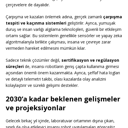
çerçevelere de dayalıdır.
Çarpışma ve kazaları önlemek adına, gerçek zamanlı
çarpışma
tespiti ve kaçınma sistemleri
geliştirilir. Ayrıca, yumuşak
duruş ve insan varlığı algılama teknolojileri, güvenli bir etkileşim
ortamı sağlar. Bu sistemlerin genellikle sensörler ve yapay zeka
algoritmalarıyla birlikte çalışması, insana ve çevreye zarar
vermeden hareket edilmesini mümkün kılar.
Sadece teknik çözümler değil,
sertifikasyon ve regülasyon
süreçleri
de, insansı robotların geniş çapta kullanıma girmesi
açısından önemli önem kazanmakta. Ayrıca, şeffaf hata logları
ve detaylı telemetri takibi, olası kazalarda olay analizini
kolaylaştırır ve sürekli gelişimi destekler.
2030’a kadar beklenen gelişmeler
ve projeksiyonlar
Gelecek birkaç yıl içinde, laboratuvar ortamının dışına çıkan,
sınırlı da olsa etkileyici insansı robot uygulamaları göreceğiz.