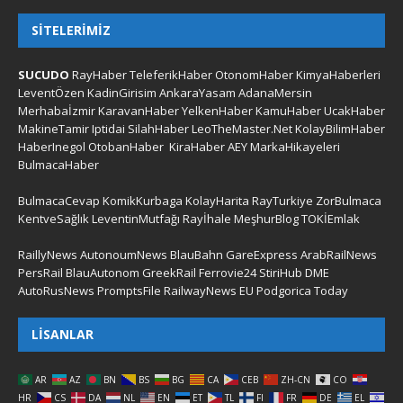
SITELERIMIZ
SUCUDO
RayHaber
TeleferikHaber
OtonomHaber
KimyaHaberleri
LeventÖzen
KadinGirisim
AnkaraYasam
AdanaMersin
Merhabaİzmir
KaravanHaber
YelkenHaber
KamuHaber
UcakHaber
MakineTamir
Iptidai
SilahHaber
LeoTheMaster.Net
KolayBilimHaber
HaberInegol
OtobanHaber
KiraHaber
AEY
MarkaHikayeleri
BulmacaHaber
BulmacaCevap
KomikKurbaga
KolayHarita
RayTurkiye
ZorBulmaca
KentveSağlık
LeventinMutfağı
Rayİhale
MeşhurBlog
TOKİEmlak
RaillyNews
AutonoumNews
BlauBahn
GareExpress
ArabRailNews
PersRail
BlauAutonom
GreekRail
Ferrovie24
StiriHub
DME
AutoRusNews
PromptsFile
RailwayNews EU
Podgorica Today
LISANLAR
AR
AZ
BN
BS
BG
CA
CEB
ZH-CN
CO
HR
CS
DA
NL
EN
ET
TL
FI
FR
DE
EL