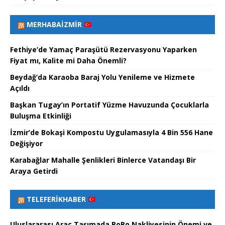
MERHABAİZMIR
Fethiye’de Yamaç Paraşütü Rezervasyonu Yaparken
Fiyat mı, Kalite mi Daha Önemli?
Beydağ’da Karaoba Baraj Yolu Yenileme ve Hizmete
Açıldı
Başkan Tugay’ın Portatif Yüzme Havuzunda Çocuklarla
Buluşma Etkinliği
İzmir’de Bokaşi Kompostu Uygulamasıyla 4 Bin 556 Hane
Değişiyor
Karabağlar Mahalle Şenlikleri Binlerce Vatandaşı Bir
Araya Getirdi
TELEFERIKHABER
Uluslararası Araç Taşımada RoRo Nakliyesinin Önemi ve