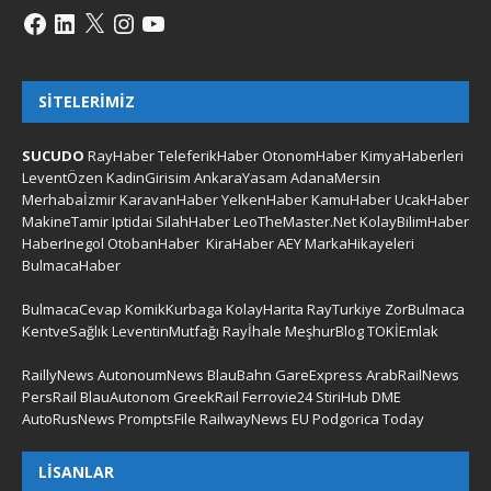
SITELERIMIZ
SUCUDO
RayHaber
TeleferikHaber
OtonomHaber
KimyaHaberleri
LeventÖzen
KadinGirisim
AnkaraYasam
AdanaMersin
Merhabaİzmir
KaravanHaber
YelkenHaber
KamuHaber
UcakHaber
MakineTamir
Iptidai
SilahHaber
LeoTheMaster.Net
KolayBilimHaber
HaberInegol
OtobanHaber
KiraHaber
AEY
MarkaHikayeleri
BulmacaHaber
BulmacaCevap
KomikKurbaga
KolayHarita
RayTurkiye
ZorBulmaca
KentveSağlık
LeventinMutfağı
Rayİhale
MeşhurBlog
TOKİEmlak
RaillyNews
AutonoumNews
BlauBahn
GareExpress
ArabRailNews
PersRail
BlauAutonom
GreekRail
Ferrovie24
StiriHub
DME
AutoRusNews
PromptsFile
RailwayNews EU
Podgorica Today
LISANLAR