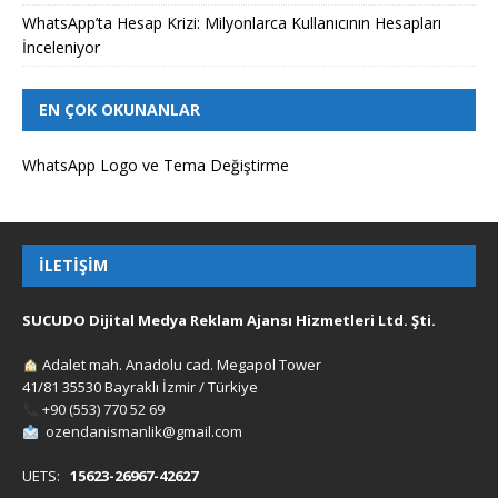
WhatsApp’ta Hesap Krizi: Milyonlarca Kullanıcının Hesapları
İnceleniyor
EN ÇOK OKUNANLAR
WhatsApp Logo ve Tema Değiştirme
İLETIŞIM
SUCUDO Dijital Medya Reklam Ajansı Hizmetleri Ltd. Şti.
Adalet mah. Anadolu cad. Megapol Tower
41/81 35530 Bayraklı İzmir / Türkiye
+90 (553) 770 52 69
ozendanismanlik@gmail.com
UETS:
15623-26967-42627