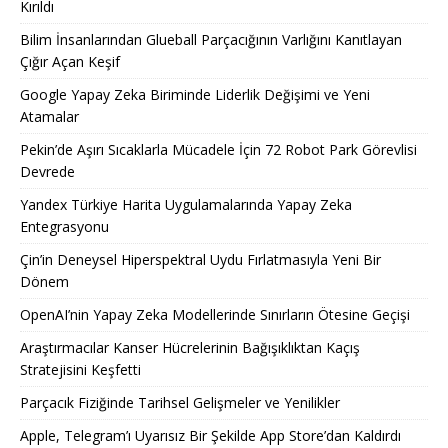
Kırıldı
Bilim İnsanlarından Glueball Parçacığının Varlığını Kanıtlayan
Çığır Açan Keşif
Google Yapay Zeka Biriminde Liderlik Değişimi ve Yeni
Atamalar
Pekin’de Aşırı Sıcaklarla Mücadele İçin 72 Robot Park Görevlisi
Devrede
Yandex Türkiye Harita Uygulamalarında Yapay Zeka
Entegrasyonu
Çin’in Deneysel Hiperspektral Uydu Fırlatmasıyla Yeni Bir
Dönem
OpenAI’nin Yapay Zeka Modellerinde Sınırların Ötesine Geçişi
Araştırmacılar Kanser Hücrelerinin Bağışıklıktan Kaçış
Stratejisini Keşfetti
Parçacık Fiziğinde Tarihsel Gelişmeler ve Yenilikler
Apple, Telegram’ı Uyarısız Bir Şekilde App Store’dan Kaldırdı