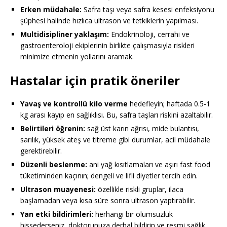
Erken müdahale:
Safra taşı veya safra kesesi enfeksiyonu
şüphesi halinde hızlıca ultrason ve tetkiklerin yapılması.
Multidisipliner yaklaşım:
Endokrinoloji, cerrahi ve
gastroenteroloji ekiplerinin birlikte çalışmasıyla riskleri
minimize etmenin yollarını aramak.
Hastalar için pratik öneriler
Yavaş ve kontrollü kilo verme
hedefleyin; haftada 0.5-1
kg arası kayıp en sağlıklısı. Bu, safra taşları riskini azaltabilir.
Belirtileri öğrenin:
sağ üst karın ağrısı, mide bulantısı,
sarılık, yüksek ateş ve titreme gibi durumlar, acil müdahale
gerektirebilir.
Düzenli beslenme:
ani yağ kısıtlamaları ve aşırı fast food
tüketiminden kaçının; dengeli ve lifli diyetler tercih edin.
Ultrason muayenesi:
özellikle riskli gruplar, ilaca
başlamadan veya kısa süre sonra ultrason yaptırabilir.
Yan etki bildirimleri:
herhangi bir olumsuzluk
hissederseniz, doktorunuza derhal bildirin ve resmi sağlık