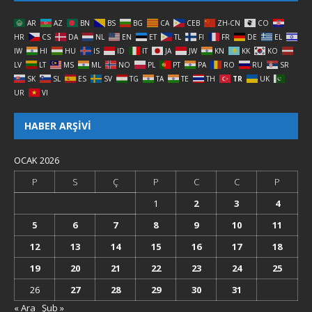
AR
AZ
BN
BS
BG
CA
CEB
ZH-CN
CO
HR
CS
DA
NL
EN
ET
TL
FI
FR
DE
EL
IW
HI
HU
IS
ID
IT
JA
JW
KN
KK
KO
LV
LT
MS
ML
NO
PL
PT
PA
RO
RU
SR
SK
SL
ES
SV
TG
TA
TE
TH
TR
UK
UR
VI
HABER ARŞIVI
OCAK 2026
P
S
Ç
P
C
C
P
1
2
3
4
5
6
7
8
9
10
11
12
13
14
15
16
17
18
19
20
21
22
23
24
25
26
27
28
29
30
31
« Ara
Şub »