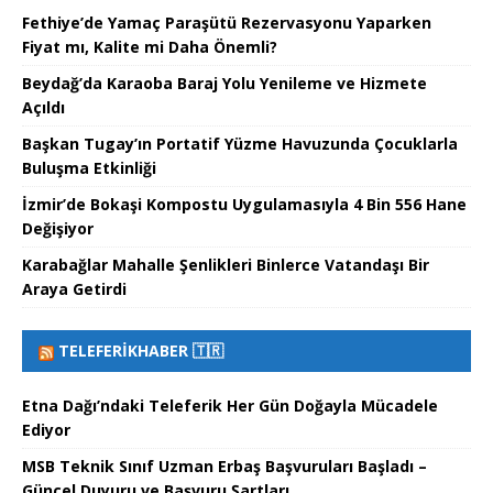
Fethiye’de Yamaç Paraşütü Rezervasyonu Yaparken
Fiyat mı, Kalite mi Daha Önemli?
Beydağ’da Karaoba Baraj Yolu Yenileme ve Hizmete
Açıldı
Başkan Tugay’ın Portatif Yüzme Havuzunda Çocuklarla
Buluşma Etkinliği
İzmir’de Bokaşi Kompostu Uygulamasıyla 4 Bin 556 Hane
Değişiyor
Karabağlar Mahalle Şenlikleri Binlerce Vatandaşı Bir
Araya Getirdi
TELEFERIKHABER 🇹🇷
Etna Dağı’ndaki Teleferik Her Gün Doğayla Mücadele
Ediyor
MSB Teknik Sınıf Uzman Erbaş Başvuruları Başladı –
Güncel Duyuru ve Başvuru Şartları