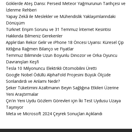
Göklerde Ateş Dansı: Perseid Meteor Yağmurunun Tarihçesi ve
İzlenme Rehberi
Yapay Zekâ ile Meslekler ve Mühendislik Yaklaşımlarındaki
Dönüşüm
Türknet Erişim Sorunu ve 31 Temmuz İnternet Kesintisi
Hakkında Bilmeniz Gerekenler
Apple'dan Rekor Gelir ve iPhone 18 Öncesi Uyarısı: Küresel Çip
Kıtlığına Rağmen Bilanço ve Fiyatlar
Temmuz Biliminde Uzun Boyunlu Dinozor ve Orka Oyuncu
Davranışları Keşfi
Tesla 10 Milyonuncu Elektrikli Otomobilini Üretti
Google Nobel Ödüllü AlphaFold Projesini Büyük Ölçüde
Sonlandırdı ve Anlamı Nedir?
Şeker Tüketimini Azaltmanın Beyin Sağlığına Etkileri Üzerine
Yeni Araştırmalar
Çin'in Yeni Uydu Gözlem Görevleri için İki Test Uydusu Uzaya
Taşınıyor
Meta ve Microsoft 2024 Çeyrek Sonuçları Açıklandı