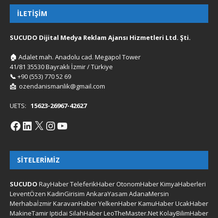
İLETIŞIM
SUCUDO Dijital Medya Reklam Ajansı Hizmetleri Ltd. Şti.
🏠
Adalet mah. Anadolu cad. Megapol Tower
41/81 35530 Bayraklı İzmir / Türkiye
📞
+90 (553) 770 52 69
📩
ozendanismanlik@gmail.com
UETS:
15623-26967-42627
SITELERIMIZ
SUCUDO
RayHaber
TeleferikHaber
OtonomHaber
KimyaHaberleri
LeventÖzen
KadinGirisim
AnkaraYasam
AdanaMersin
Merhabaİzmir
KaravanHaber
YelkenHaber
KamuHaber
UcakHaber
MakineTamir
Iptidai
SilahHaber
LeoTheMaster.Net
KolayBilimHaber