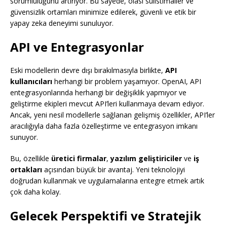
sorumluluğunu artırıyor. Bu sayede, olası suiistimaller ve
güvensizlik ortamları minimize edilerek, güvenli ve etik bir
yapay zeka deneyimi sunuluyor.
API ve Entegrasyonlar
Eski modellerin devre dışı bırakılmasıyla birlikte,
API
kullanıcıları
herhangi bir problem yaşamıyor. OpenAI, API
entegrasyonlarında herhangi bir değişiklik yapmıyor ve
geliştirme ekipleri mevcut API’leri kullanmaya devam ediyor.
Ancak, yeni nesil modellerle sağlanan gelişmiş özellikler, API’ler
aracılığıyla daha fazla özelleştirme ve entegrasyon imkanı
sunuyor.
Bu, özellikle
üretici firmalar
,
yazılım geliştiriciler
ve
iş
ortakları
açısından büyük bir avantaj. Yeni teknolojiyi
doğrudan kullanmak ve uygulamalarına entegre etmek artık
çok daha kolay.
Gelecek Perspektifi ve Stratejik