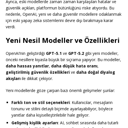
Ayrıca, eski modellerde zaman zaman karşılaşılan hatalar ve
güvenlik açıkları, platformun bütünlüğünü riske atıyordu. Bu
nedenle, OpenAI, yeni ve daha güvenilir modellere odaklanmak
için eski yapay zeka sistemlerini devre dışı bırakmaya karar
verdi.
Yeni Nesil Modeller ve Özellikleri
OpenAI’nin geliştirdiği
GPT-5.1
ve
GPT-5.2
gibi yeni modeller,
önceki nesillere kıyasla büyük bir sıçrama yapıyor. Bu modeller,
daha hassas yanıtlar
,
daha düşük hata oranı
,
geliştirilmiş güvenlik özellikleri
ve
daha doğal diyalog
akışları
ile dikkat çekiyor.
Yeni modellerde göze çarpan bazı önemli gelişmeler şunlar:
Farklı ton ve stil seçenekleri
: Kullanıcılar, mesajların
tonunu ve stilini detaylı biçimde ayarlayabiliyor, böylece
yanıtlar daha kişiselleştirilebilir hale geliyor.
Gelişmiş kişilik ayarları
: AI, sohbet sırasında daha tutarlı