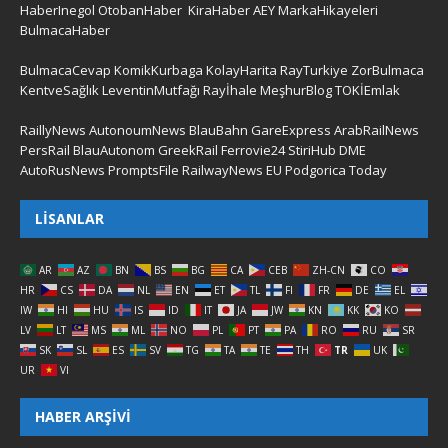
HaberInegol
OtobanHaber
KiraHaber
AEY
MarkaHikayeleri
BulmacaHaber
BulmacaCevap
KomikKurbaga
KolayHarita
RayTurkiye
ZorBulmaca
KentveSağlık
LeventinMutfağı
Rayİhale
MeşhurBlog
TOKİEmlak
RaillyNews
AutonoumNews
BlauBahn
GareExpress
ArabRailNews
PersRail
BlauAutonom
GreekRail
Ferrovie24
StiriHub
DME
AutoRusNews
PromptsFile
RailwayNews EU
Podgorica Today
LISANLAR
AR
AZ
BN
BS
BG
CA
CEB
ZH-CN
CO
HR
CS
DA
NL
EN
ET
TL
FI
FR
DE
EL
IW
HI
HU
IS
ID
IT
JA
JW
KN
KK
KO
LV
LT
MS
ML
NO
PL
PT
PA
RO
RU
SR
SK
SL
ES
SV
TG
TA
TE
TH
TR
UK
UR
VI
HABER ARŞIVI