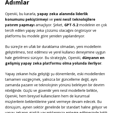
Adımlar
OpenAI, bu kararla,
yapay zeka alanında liderlik
konumunu pekiştirmeyi
ve
yeni nesil teknolojilere
yatırım yapmayı
amaçlıyor. Şirket,
GPT-5.2
modelinin en çok
tercih edilen yapay zeka çözümü olacağını öngörüyor ve
platformu bu modele göre yeniden yapılandırıyor.
Bu süreçte en ufak bir duraklama olmadan, yeni modellerin
geliştirilmesi, test edilmesi ve yerel kullanıcı deneyimine uygun
hale getirilmesi sürüyor. Bu stratejiyle, OpenAI,
dünyanın en
gelişmiş yapay zeka platformu olma yolunda ilerliyor
.
Yapay zekanın hızla geliştiği şu dönemlerde, eski modellerden
tamamen vazgeçmek, yalnızca bir güncelleme değil, aynı
zamanda pazarın ve teknolojinin yönünü belirleyen bir devrim
niteliğinde. Güçlü ve güvenilir yeni nesil modellerle birlikte,
OpenAI, hem bireysel kullanıcıların hem de kurumsal
müşterilerin beklentilerine yanıt vermeye devam edecek. Bu
dönüşüm, aynen sektör genelinde bir standart haline geliyor ve
yapay zekanın günlük yaşantılarımıza entegre edilmesinde kritik