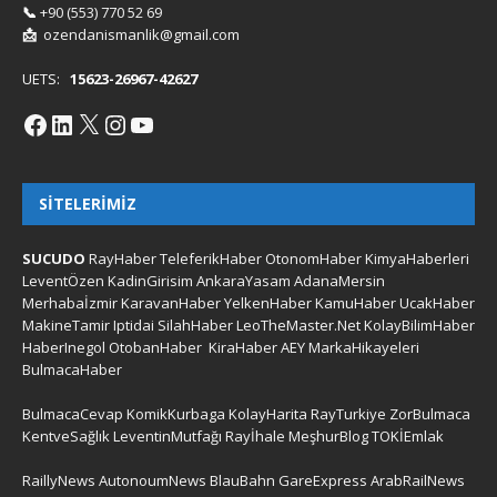
📞
+90 (553) 770 52 69
📩
ozendanismanlik@gmail.com
UETS:
15623-26967-42627
SITELERIMIZ
SUCUDO
RayHaber
TeleferikHaber
OtonomHaber
KimyaHaberleri
LeventÖzen
KadinGirisim
AnkaraYasam
AdanaMersin
Merhabaİzmir
KaravanHaber
YelkenHaber
KamuHaber
UcakHaber
MakineTamir
Iptidai
SilahHaber
LeoTheMaster.Net
KolayBilimHaber
HaberInegol
OtobanHaber
KiraHaber
AEY
MarkaHikayeleri
BulmacaHaber
BulmacaCevap
KomikKurbaga
KolayHarita
RayTurkiye
ZorBulmaca
KentveSağlık
LeventinMutfağı
Rayİhale
MeşhurBlog
TOKİEmlak
RaillyNews
AutonoumNews
BlauBahn
GareExpress
ArabRailNews