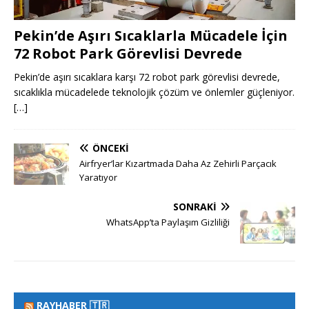
Pekin’de Aşırı Sıcaklarla Mücadele İçin
72 Robot Park Görevlisi Devrede
Pekin’de aşırı sıcaklara karşı 72 robot park görevlisi devrede,
sıcaklıkla mücadelede teknolojik çözüm ve önlemler güçleniyor.
[…]
ÖNCEKI
Airfryer’lar Kızartmada Daha Az Zehirli Parçacık
Yaratıyor
SONRAKI
WhatsApp’ta Paylaşım Gizliliği
RAYHABER 🇹🇷