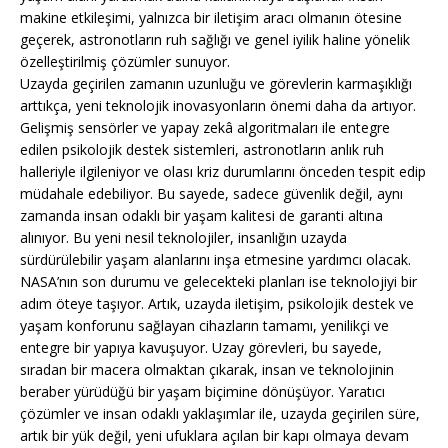
makine etkileşimi, yalnızca bir iletişim aracı olmanın ötesine
geçerek, astronotların ruh sağlığı ve genel iyilik haline yönelik
özelleştirilmiş çözümler sunuyor.
Uzayda geçirilen zamanın uzunluğu ve görevlerin karmaşıklığı
arttıkça, yeni teknolojik inovasyonların önemi daha da artıyor.
Gelişmiş sensörler ve yapay zekâ algoritmaları ile entegre
edilen psikolojik destek sistemleri, astronotların anlık ruh
halleriyle ilgileniyor ve olası kriz durumlarını önceden tespit edip
müdahale edebiliyor. Bu sayede, sadece güvenlik değil, aynı
zamanda insan odaklı bir yaşam kalitesi de garanti altına
alınıyor. Bu yeni nesil teknolojiler, insanlığın uzayda
sürdürülebilir yaşam alanlarını inşa etmesine yardımcı olacak.
NASA’nın son durumu ve gelecekteki planları ise teknolojiyi bir
adım öteye taşıyor. Artık, uzayda iletişim, psikolojik destek ve
yaşam konforunu sağlayan cihazların tamamı, yenilikçi ve
entegre bir yapıya kavuşuyor. Uzay görevleri, bu sayede,
sıradan bir macera olmaktan çıkarak, insan ve teknolojinin
beraber yürüdüğü bir yaşam biçimine dönüşüyor. Yaratıcı
çözümler ve insan odaklı yaklaşımlar ile, uzayda geçirilen süre,
artık bir yük değil, yeni ufuklara açılan bir kapı olmaya devam