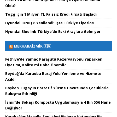
Oldu?
Togg için 1 Milyon TL Faizsiz Kredi Fırsatı Başladı
Hyundai IONIQ 6 Yenilendi: İşte Türkiye Fiyatları
Hyundai Bluelink Türkiye’de Eski Araçlara Gelmiyor
MERHABAİZMIR 🇹🇷
Fethiye’de Yamaç Paraşütü Rezervasyonu Yaparken
Fiyat mı, Kalite mi Daha Önemli?
Beydağ’da Karaoba Baraj Yolu Yenileme ve Hizmete
Açıldı
Başkan Tugay’ın Portatif Yüzme Havuzunda Çocuklarla
Buluşma Etkinliği
İzmir’de Bokaşi Kompostu Uygulamasıyla 4 Bin 556 Hane
Değişiyor
Karabağlar Mahalle Şenlikleri Binlerce Vatandaşı Bir