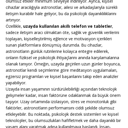
olumsuz etkiler minimum seviyeye indiriliyor. Ayrıca, kişisel
cihazlar aracılığıyla astronotlar, ailesi ve arkadaşlarıyla sürekli
iletişim kurabilir hale geliyor, bu da psikolojik dayanıklılıklarını
artırıyor.
Özellikle,
uzayda kullanılan akıllı telefon ve tabletler
,
sadece iletişim aracı olmaktan öte, sağlık ve güvenlik verilerini
toplayan, kişiselleştirilmiş eğlence ve motivasyon içerikleri
sunan platformlara dönüşmüş durumda. Bu cihazlar,
astronotların günlük rutinlerine kolayca entegre edilerek,
onların fiziksel ve psikolojik ihtiyaçlarını anında karşılamalarına
olanak tanıyor. Örneğin, uzayda geçirilen uzun günler boyunca,
astronotlar kendi seçimlerine göre meditasyon uygulamaları,
egzersiz programları ve kişisel başarılarını takip eden analizler
yapabiliyor.
Uzayda insan yaşamının sürdürülebilirliği açısından teknolojik
gelişmeler kadar, insan faktörüne odaklanmak da büyük önem
taşıyor. Uzay ortamında izolasyon, stres ve monotonluk gibi
faktörler, astronotların performansını ciddi şekilde olumsuz
etkileyebilir. Bu noktada, psikolojik destek sistemleri ve kişisel
teknolojiler, bu olumsuzlukları hafifletmek ve daha dayanıklı bir
yaşam alanı yaratmak adına kullanılmaya başlandı. İnsan-