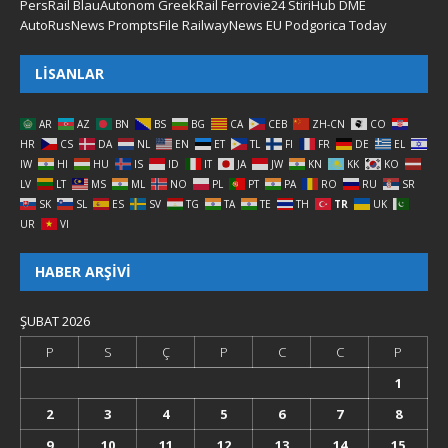
PersRail
BlauAutonom
GreekRail
Ferrovie24
StiriHub
DME
AutoRusNews
PromptsFile
RailwayNews EU
Podgorica Today
LISANLAR
AR
AZ
BN
BS
BG
CA
CEB
ZH-CN
CO
HR
CS
DA
NL
EN
ET
TL
FI
FR
DE
EL
IW
HI
HU
IS
ID
IT
JA
JW
KN
KK
KO
LV
LT
MS
ML
NO
PL
PT
PA
RO
RU
SR
SK
SL
ES
SV
TG
TA
TE
TH
TR
UK
UR
VI
HABER ARŞIVI
ŞUBAT 2026
P
S
Ç
P
C
C
P
1
2
3
4
5
6
7
8
9
10
11
12
13
14
15