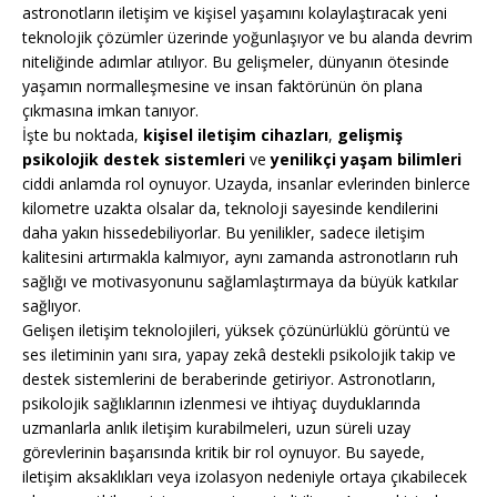
astronotların iletişim ve kişisel yaşamını kolaylaştıracak yeni
teknolojik çözümler üzerinde yoğunlaşıyor ve bu alanda devrim
niteliğinde adımlar atılıyor. Bu gelişmeler, dünyanın ötesinde
yaşamın normalleşmesine ve insan faktörünün ön plana
çıkmasına imkan tanıyor.
İşte bu noktada,
kişisel iletişim cihazları
,
gelişmiş
psikolojik destek sistemleri
ve
yenilikçi yaşam bilimleri
ciddi anlamda rol oynuyor. Uzayda, insanlar evlerinden binlerce
kilometre uzakta olsalar da, teknoloji sayesinde kendilerini
daha yakın hissedebiliyorlar. Bu yenilikler, sadece iletişim
kalitesini artırmakla kalmıyor, aynı zamanda astronotların ruh
sağlığı ve motivasyonunu sağlamlaştırmaya da büyük katkılar
sağlıyor.
Gelişen iletişim teknolojileri, yüksek çözünürlüklü görüntü ve
ses iletiminin yanı sıra, yapay zekâ destekli psikolojik takip ve
destek sistemlerini de beraberinde getiriyor. Astronotların,
psikolojik sağlıklarının izlenmesi ve ihtiyaç duyduklarında
uzmanlarla anlık iletişim kurabilmeleri, uzun süreli uzay
görevlerinin başarısında kritik bir rol oynuyor. Bu sayede,
iletişim aksaklıkları veya izolasyon nedeniyle ortaya çıkabilecek