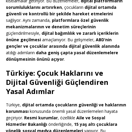
kısıtlamalar getiriyor. Bu düzenlemeler,
dijital platformların
sorumluluklarını artırırken
, çocukların
dijital ortamda
güvenli ve kontrollü bir şekilde hareket etmelerini
sağlıyor. Aynı zamanda,
platformlara özel güvenlik
mekanizmalarının ve denetim süreçlerinin
güçlendirilmesiyle,
dijital bağımlılık ve zararlı içeriklerin
önüne geçilmesi
amaçlanıyor. Bu gelişmeler,
ABD’nin
gençler ve çocuklar arasında dijital güvenlik alanında
atdığı adımların
daha geniş çapta yasal düzenlemelere
dönüşmesinin önünü açıyor
.
Türkiye: Çocuk Haklarını ve
Dijital Güvenliği Güçlendiren
Yasal Adımlar
Türkiye,
dijital ortamda çocukların güvenliği ve haklarının
korunması
konusunda önemli yasal düzenlemeleri hayata
geçiriyor.
Resmi kurumlar
, özellikle
Aile ve Sosyal
Hizmetler Bakanlığı
önderliğinde,
15 yaş altı çocuklara
yönelik sosyal medya düzenlemeleri
yapıyor. Bu