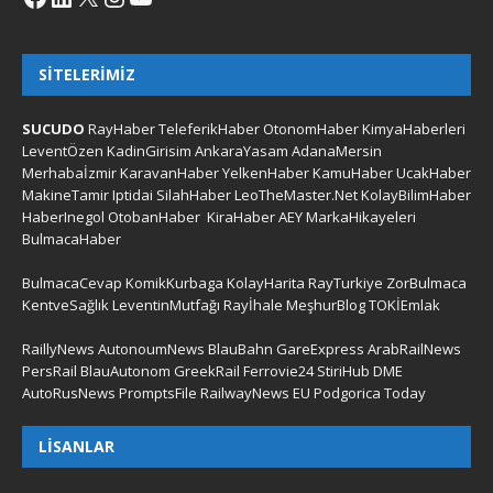
SITELERIMIZ
SUCUDO
RayHaber
TeleferikHaber
OtonomHaber
KimyaHaberleri
LeventÖzen
KadinGirisim
AnkaraYasam
AdanaMersin
Merhabaİzmir
KaravanHaber
YelkenHaber
KamuHaber
UcakHaber
MakineTamir
Iptidai
SilahHaber
LeoTheMaster.Net
KolayBilimHaber
HaberInegol
OtobanHaber
KiraHaber
AEY
MarkaHikayeleri
BulmacaHaber
BulmacaCevap
KomikKurbaga
KolayHarita
RayTurkiye
ZorBulmaca
KentveSağlık
LeventinMutfağı
Rayİhale
MeşhurBlog
TOKİEmlak
RaillyNews
AutonoumNews
BlauBahn
GareExpress
ArabRailNews
PersRail
BlauAutonom
GreekRail
Ferrovie24
StiriHub
DME
AutoRusNews
PromptsFile
RailwayNews EU
Podgorica Today
LISANLAR