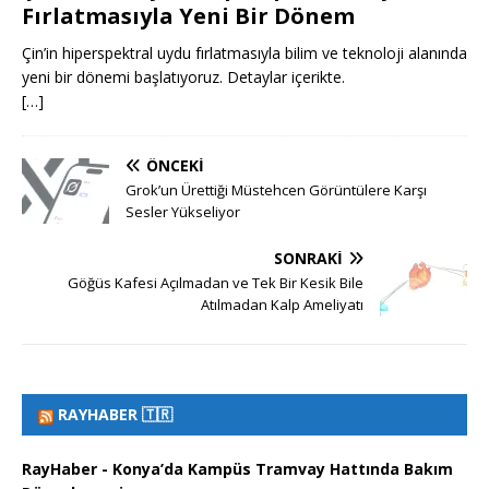
Fırlatmasıyla Yeni Bir Dönem
Çin’in hiperspektral uydu fırlatmasıyla bilim ve teknoloji alanında
yeni bir dönemi başlatıyoruz. Detaylar içerikte.
[…]
ÖNCEKI
Grok’un Ürettiği Müstehcen Görüntülere Karşı
Sesler Yükseliyor
SONRAKI
Göğüs Kafesi Açılmadan ve Tek Bir Kesik Bile
Atılmadan Kalp Ameliyatı
RAYHABER 🇹🇷
RayHaber - Konya’da Kampüs Tramvay Hattında Bakım