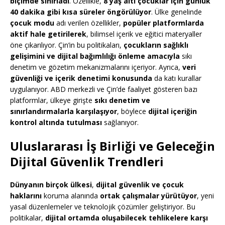
biçimde sınırladı
. Özellikle,
8 yaş altı çocuklar için günlük
40 dakika gibi kısa süreler öngörülüyor
. Ülke genelinde
çocuk modu
adı verilen özellikler,
popüler platformlarda
aktif hale getirilerek
, bilimsel içerik ve eğitici materyaller
öne çıkarılıyor. Çin’in bu politikaları,
çocukların sağlıklı
gelişimini ve dijital bağımlılığı önleme amacıyla
sıkı
denetim ve gözetim mekanizmalarını içeriyor. Ayrıca,
veri
güvenliği ve içerik denetimi konusunda
da katı kurallar
uygulanıyor. ABD merkezli ve Çin’de faaliyet gösteren bazı
platformlar, ülkeye girişte
sıkı denetim ve
sınırlandırmalarla karşılaşıyor
, böylece
dijital içeriğin
kontrol altında tutulması
sağlanıyor.
Uluslararası İş Birliği ve Geleceğin
Dijital Güvenlik Trendleri
Dünyanın birçok ülkesi
,
dijital güvenlik ve çocuk
haklarını
koruma alanında
ortak çalışmalar yürütüyor
, yeni
yasal düzenlemeler ve teknolojik çözümler geliştiriyor. Bu
politikalar,
dijital ortamda oluşabilecek tehlikelere karşı