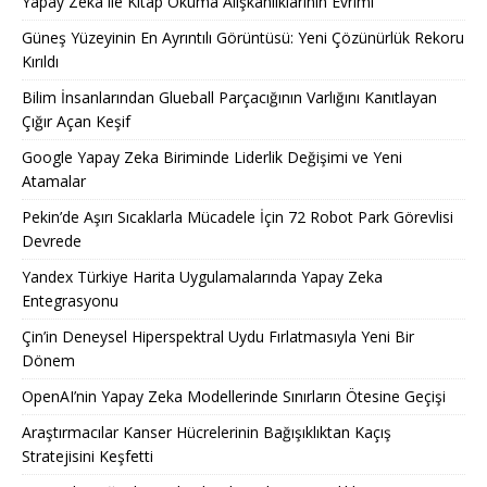
Yapay Zeka ile Kitap Okuma Alışkanlıklarının Evrimi
Güneş Yüzeyinin En Ayrıntılı Görüntüsü: Yeni Çözünürlük Rekoru
Kırıldı
Bilim İnsanlarından Glueball Parçacığının Varlığını Kanıtlayan
Çığır Açan Keşif
Google Yapay Zeka Biriminde Liderlik Değişimi ve Yeni
Atamalar
Pekin’de Aşırı Sıcaklarla Mücadele İçin 72 Robot Park Görevlisi
Devrede
Yandex Türkiye Harita Uygulamalarında Yapay Zeka
Entegrasyonu
Çin’in Deneysel Hiperspektral Uydu Fırlatmasıyla Yeni Bir
Dönem
OpenAI’nin Yapay Zeka Modellerinde Sınırların Ötesine Geçişi
Araştırmacılar Kanser Hücrelerinin Bağışıklıktan Kaçış
Stratejisini Keşfetti