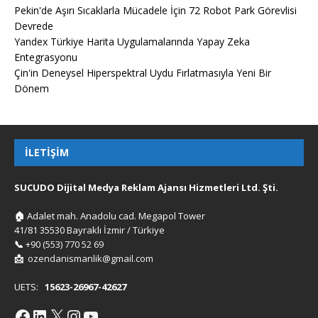
Pekin'de Aşırı Sıcaklarla Mücadele İçin 72 Robot Park Görevlisi
Devrede
Yandex Türkiye Harita Uygulamalarında Yapay Zeka
Entegrasyonu
Çin'in Deneysel Hiperspektral Uydu Fırlatmasıyla Yeni Bir
Dönem
İLETIŞIM
SUCUDO Dijital Medya Reklam Ajansı Hizmetleri Ltd. Şti.
🏠
Adalet mah. Anadolu cad. Megapol Tower
41/81 35530 Bayraklı İzmir / Türkiye
📞
+90 (553) 770 52 69
📩
ozendanismanlik@gmail.com
UETS:
15623-26967-42627