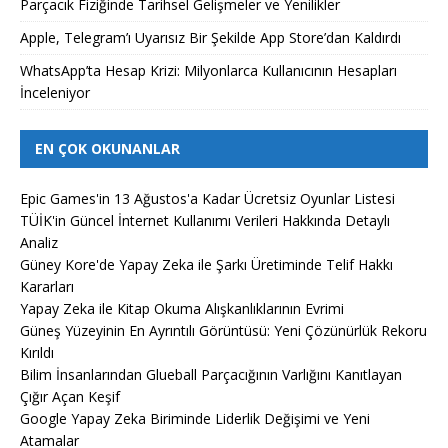
Parçacık Fiziğinde Tarihsel Gelişmeler ve Yenilikler
Apple, Telegram’ı Uyarısız Bir Şekilde App Store’dan Kaldırdı
WhatsApp’ta Hesap Krizi: Milyonlarca Kullanıcının Hesapları
İnceleniyor
EN ÇOK OKUNANLAR
Epic Games'in 13 Ağustos'a Kadar Ücretsiz Oyunlar Listesi
TÜİK'in Güncel İnternet Kullanımı Verileri Hakkında Detaylı
Analiz
Güney Kore'de Yapay Zeka ile Şarkı Üretiminde Telif Hakkı
Kararları
Yapay Zeka ile Kitap Okuma Alışkanlıklarının Evrimi
Güneş Yüzeyinin En Ayrıntılı Görüntüsü: Yeni Çözünürlük Rekoru
Kırıldı
Bilim İnsanlarından Glueball Parçacığının Varlığını Kanıtlayan
Çığır Açan Keşif
Google Yapay Zeka Biriminde Liderlik Değişimi ve Yeni
Atamalar