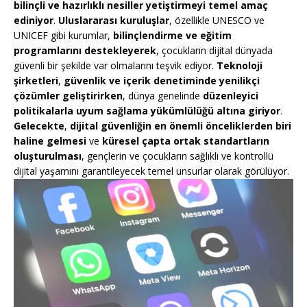
bilinçli ve hazırlıklı nesiller yetiştirmeyi temel amaç
ediniyor
.
Uluslararası kuruluşlar
, özellikle UNESCO ve
UNICEF gibi kurumlar,
bilinçlendirme ve eğitim
programlarını destekleyerek
, çocukların dijital dünyada
güvenli bir şekilde var olmalarını teşvik ediyor.
Teknoloji
şirketleri
,
güvenlik ve içerik denetiminde yenilikçi
çözümler geliştirirken
, dünya genelinde
düzenleyici
politikalarla uyum sağlama yükümlülüğü altına giriyor
.
Gelecekte
,
dijital güvenliğin en önemli önceliklerden biri
haline gelmesi
ve
küresel çapta ortak standartların
oluşturulması
, gençlerin ve çocukların sağlıklı ve kontrollü
dijital yaşamını garantileyecek temel unsurlar olarak görülüyor.