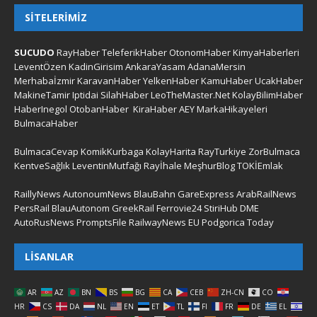
SITELERIMIZ
SUCUDO
RayHaber
TeleferikHaber
OtonomHaber
KimyaHaberleri
LeventÖzen
KadinGirisim
AnkaraYasam
AdanaMersin
Merhabaİzmir
KaravanHaber
YelkenHaber
KamuHaber
UcakHaber
MakineTamir
Iptidai
SilahHaber
LeoTheMaster.Net
KolayBilimHaber
HaberInegol
OtobanHaber
KiraHaber
AEY
MarkaHikayeleri
BulmacaHaber
BulmacaCevap
KomikKurbaga
KolayHarita
RayTurkiye
ZorBulmaca
KentveSağlık
LeventinMutfağı
Rayİhale
MeşhurBlog
TOKİEmlak
RaillyNews
AutonoumNews
BlauBahn
GareExpress
ArabRailNews
PersRail
BlauAutonom
GreekRail
Ferrovie24
StiriHub
DME
AutoRusNews
PromptsFile
RailwayNews EU
Podgorica Today
LISANLAR
AR
AZ
BN
BS
BG
CA
CEB
ZH-CN
CO
HR
CS
DA
NL
EN
ET
TL
FI
FR
DE
EL