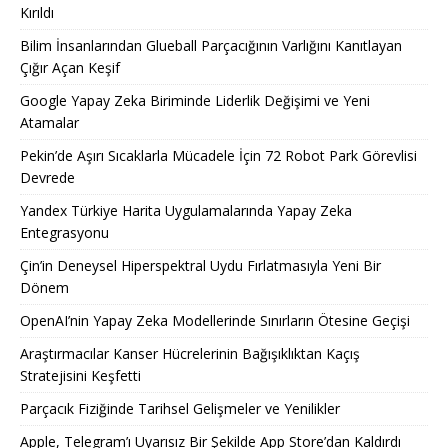
Kırıldı
Bilim İnsanlarından Glueball Parçacığının Varlığını Kanıtlayan
Çığır Açan Keşif
Google Yapay Zeka Biriminde Liderlik Değişimi ve Yeni
Atamalar
Pekin’de Aşırı Sıcaklarla Mücadele İçin 72 Robot Park Görevlisi
Devrede
Yandex Türkiye Harita Uygulamalarında Yapay Zeka
Entegrasyonu
Çin’in Deneysel Hiperspektral Uydu Fırlatmasıyla Yeni Bir
Dönem
OpenAI’nin Yapay Zeka Modellerinde Sınırların Ötesine Geçişi
Araştırmacılar Kanser Hücrelerinin Bağışıklıktan Kaçış
Stratejisini Keşfetti
Parçacık Fiziğinde Tarihsel Gelişmeler ve Yenilikler
Apple, Telegram’ı Uyarısız Bir Şekilde App Store’dan Kaldırdı