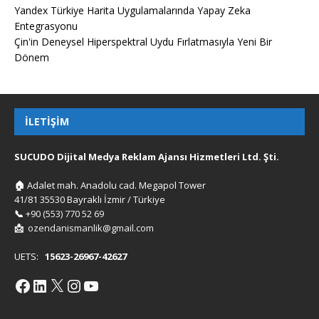
Yandex Türkiye Harita Uygulamalarında Yapay Zeka
Entegrasyonu
Çin'in Deneysel Hiperspektral Uydu Fırlatmasıyla Yeni Bir
Dönem
İLETIŞIM
SUCUDO Dijital Medya Reklam Ajansı Hizmetleri Ltd. Şti.
🏠
Adalet mah. Anadolu cad. Megapol Tower
41/81 35530 Bayraklı İzmir / Türkiye
📞
+90 (553) 770 52 69
📩
ozendanismanlik@gmail.com
UETS:
15623-26967-42627