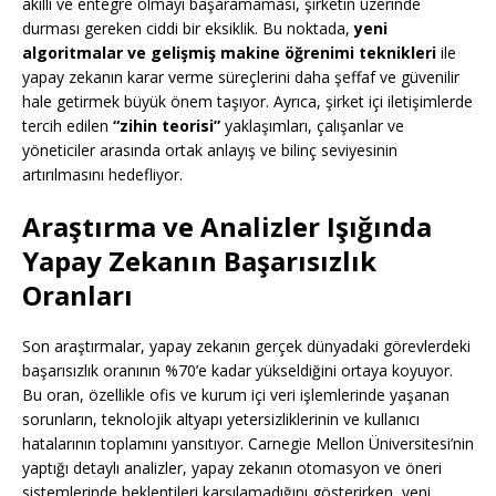
akıllı ve entegre olmayı başaramaması, şirketin üzerinde
durması gereken ciddi bir eksiklik. Bu noktada,
yeni
algoritmalar ve gelişmiş makine öğrenimi teknikleri
ile
yapay zekanın karar verme süreçlerini daha şeffaf ve güvenilir
hale getirmek büyük önem taşıyor. Ayrıca, şirket içi iletişimlerde
tercih edilen
“zihin teorisi”
yaklaşımları, çalışanlar ve
yöneticiler arasında ortak anlayış ve bilinç seviyesinin
artırılmasını hedefliyor.
Araştırma ve Analizler Işığında
Yapay Zekanın Başarısızlık
Oranları
Son araştırmalar, yapay zekanın gerçek dünyadaki görevlerdeki
başarısızlık oranının %70’e kadar yükseldiğini ortaya koyuyor.
Bu oran, özellikle ofis ve kurum içi veri işlemlerinde yaşanan
sorunların, teknolojik altyapı yetersizliklerinin ve kullanıcı
hatalarının toplamını yansıtıyor. Carnegie Mellon Üniversitesi’nin
yaptığı detaylı analizler, yapay zekanın otomasyon ve öneri
sistemlerinde beklentileri karşılamadığını gösterirken, yeni