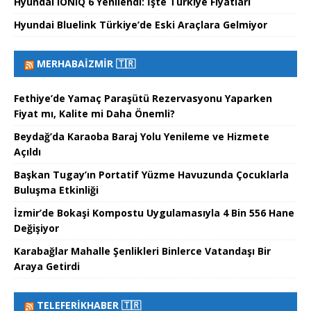
Hyundai IONIQ 6 Yenilendi: İşte Türkiye Fiyatları
Hyundai Bluelink Türkiye’de Eski Araçlara Gelmiyor
MERHABAİZMIR 🇹🇷
Fethiye’de Yamaç Paraşütü Rezervasyonu Yaparken
Fiyat mı, Kalite mi Daha Önemli?
Beydağ’da Karaoba Baraj Yolu Yenileme ve Hizmete
Açıldı
Başkan Tugay’ın Portatif Yüzme Havuzunda Çocuklarla
Buluşma Etkinliği
İzmir’de Bokaşi Kompostu Uygulamasıyla 4 Bin 556 Hane
Değişiyor
Karabağlar Mahalle Şenlikleri Binlerce Vatandaşı Bir
Araya Getirdi
TELEFERIKHABER 🇹🇷