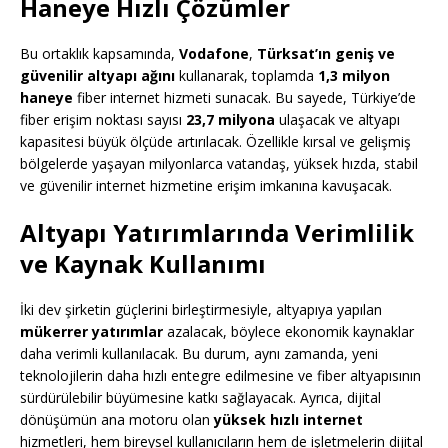
Haneye Hızlı Çözümler
Bu ortaklık kapsamında,
Vodafone
,
Türksat’ın geniş ve
güvenilir altyapı ağını
kullanarak, toplamda
1,3 milyon
haneye
fiber internet hizmeti sunacak. Bu sayede, Türkiye’de
fiber erişim noktası sayısı
23,7 milyona
ulaşacak ve altyapı
kapasitesi büyük ölçüde artırılacak. Özellikle kırsal ve gelişmiş
bölgelerde yaşayan milyonlarca vatandaş, yüksek hızda, stabil
ve güvenilir internet hizmetine erişim imkanına kavuşacak.
Altyapı Yatırımlarında Verimlilik
ve Kaynak Kullanımı
İki dev şirketin güçlerini birleştirmesiyle, altyapıya yapılan
mükerrer yatırımlar
azalacak, böylece ekonomik kaynaklar
daha verimli kullanılacak. Bu durum, aynı zamanda, yeni
teknolojilerin daha hızlı entegre edilmesine ve fiber altyapısının
sürdürülebilir büyümesine katkı sağlayacak. Ayrıca, dijital
dönüşümün ana motoru olan
yüksek hızlı internet
hizmetleri, hem bireysel kullanıcıların hem de işletmelerin dijital