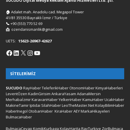
SUCUDO Dijital Medya Reklam Ajansı Hizmetleri Ltd. Şti.
🏠
Adalet mah. Anadolu cad. Megapol Tower
41/81 35530 Bayraklı İzmir / Türkiye
📞
+90 (553) 770 52 69
📩
ozendanismanlik@gmail.com
UETS:
15623-26967-42627
SITELERIMIZ
SUCUDO
RayHaber
TeleferikHaber
OtonomHaber
KimyaHaberleri
LeventÖzen
KadinGirisim
AnkaraYasam
AdanaMersin
Merhabaİzmir
KaravanHaber
YelkenHaber
KamuHaber
UcakHaber
MakineTamir
Iptidai
SilahHaber
LeoTheMaster.Net
KolayBilimHaber
HaberInegol
OtobanHaber
KiraHaber
AEY
MarkaHikayeleri
BulmacaHaber
BulmacaCevap
KomikKurbaga
KolayHarita
RayTurkiye
ZorBulmaca