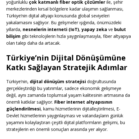
yoğunluklu
çok katmanlı fiber optik çözümler
ile, şehir
merkezlerinden kırsal bölgelere kadar ulaşımın sağlanması,
Türkiye’nin dijital altyapı konusunda global seviyeleri
yakalamasını sağlıyor. Bu gelişmeler ışığında, önümüzdeki
yıllarda,
nesnelerin interneti (IoT)
,
yapay zeka
ve
bulut
bilişim
gibi teknolojilerin hızla yaygınlaşmasıyla, fiber altyapıya
olan talep daha da artacak.
Türkiye’nin Dijital Dönüşümüne
Katkı Sağlayan Stratejik Adımlar
Türkiye’nin,
dijital dönüşüm stratejisi
doğrultusunda
gerçekleştirdiği bu yatırımlar, sadece ekonomik gelişmeye
değil, aynı zamanda toplumsal yaşam kalitesinin artmasına da
önemli katkılar sağlıyor.
Fiber internet altyapısının
güçlendirilmesi
, kamu hizmetlerinin dijitalleştirilmesi, E-
Devlet hizmetlerinin yaygınlaşması ve vatandaşların günlük
yaşamını kolaylaştıran çeşitli dijital platformların gelişimi, bu
stratejilerin en önemli sonuçları arasında yer alıyor.