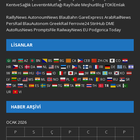
KentveSağlık
LeventinMutfağı
Rayİhale
MeşhurBlog
TOKİEmlak
RaillyNews
AutonoumNews
BlauBahn
GareExpress
ArabRailNews
PersRail
BlauAutonom
GreekRail
Ferrovie24
StiriHub
DME
AutoRusNews
PromptsFile
RailwayNews EU
Podgorica Today
LISANLAR
AR
AZ
BN
BS
BG
CA
CEB
ZH-CN
CO
HR
CS
DA
NL
EN
ET
TL
FI
FR
DE
EL
IW
HI
HU
IS
ID
IT
JA
JW
KN
KK
KO
LV
LT
MS
ML
NO
PL
PT
PA
RO
RU
SR
SK
SL
ES
SV
TG
TA
TE
TH
TR
UK
UR
VI
HABER ARŞIVI
OCAK 2026
P
S
Ç
P
C
C
P