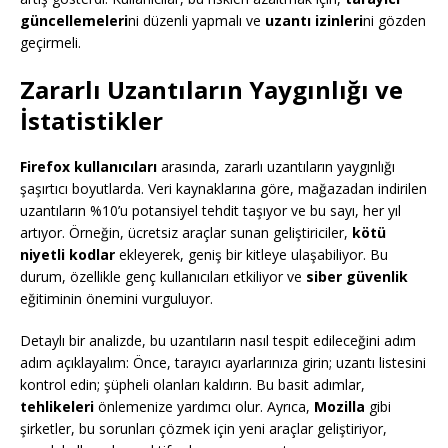
güncellemeleri
ni düzenli yapmalı ve
uzantı izinleri
ni gözden
geçirmeli.
Zararlı Uzantıların Yaygınlığı ve
İstatistikler
Firefox kullanıcıları
arasında, zararlı uzantıların yaygınlığı
şaşırtıcı boyutlarda. Veri kaynaklarına göre, mağazadan indirilen
uzantıların %10’u potansiyel tehdit taşıyor ve bu sayı, her yıl
artıyor. Örneğin, ücretsiz araçlar sunan geliştiriciler,
kötü
niyetli kodlar
ekleyerek, geniş bir kitleye ulaşabiliyor. Bu
durum, özellikle genç kullanıcıları etkiliyor ve
siber güvenlik
eğitiminin önemini vurguluyor.
Detaylı bir analizde, bu uzantıların nasıl tespit edileceğini adım
adım açıklayalım: Önce, tarayıcı ayarlarınıza girin; uzantı listesini
kontrol edin; şüpheli olanları kaldırın. Bu basit adımlar,
tehlikeleri
önlemenize yardımcı olur. Ayrıca,
Mozilla
gibi
şirketler, bu sorunları çözmek için yeni araçlar geliştiriyor,