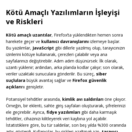
Kötü Amaçlı Yazılımların İşleyişi
ve Riskleri
Kötü amaçlı uzantılar
, Firefox’ta yüklendikten hemen sonra
harekete geçer ve
kullanıcı davranışlarını
izlemeye başlar.
Bu yazılımlar,
JavaScript
gibi dillerle yazılmış olup, tarayıcınızın
izinlerini kötüye kullanarak, çerezleri çalabilir veya ana
sayfalarınızı değiştirebilir. Adım adım düşünürsek: İlk olarak,
uzantı yüklenir; ardından, arka planda kodlar çalışır; son olarak,
veriler uzaktaki sunuculara gönderilir. Bu süreç,
siber
suçlulara
büyük avantaj sağlar ve
Firefox güvenlik
açıkları
nı genişletir.
Potansiyel tehditler arasında,
kimlik avı saldırıları
öne çıkıyor.
Örneğin, bir eklenti, sahte giriş sayfaları oluşturarak, şifrelerinizi
ele geçirebilir. Ayrıca,
fidye yazılımları
gibi daha karmaşık
tehditler, cihazınızı kilitleyerek veri kaybına yol açabilir.
İstatistiklere göre, bu tür saldırılar, son beş yılda %300 oranında
artış gösterdi. Kullanıcılar, bu riskleri azaltmak için,
tarayıcı