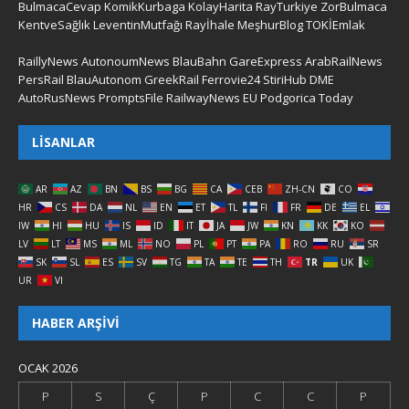
BulmacaCevap
KomikKurbaga
KolayHarita
RayTurkiye
ZorBulmaca
KentveSağlık
LeventinMutfağı
Rayİhale
MeşhurBlog
TOKİEmlak
RaillyNews
AutonoumNews
BlauBahn
GareExpress
ArabRailNews
PersRail
BlauAutonom
GreekRail
Ferrovie24
StiriHub
DME
AutoRusNews
PromptsFile
RailwayNews EU
Podgorica Today
LISANLAR
AR
AZ
BN
BS
BG
CA
CEB
ZH-CN
CO
HR
CS
DA
NL
EN
ET
TL
FI
FR
DE
EL
IW
HI
HU
IS
ID
IT
JA
JW
KN
KK
KO
LV
LT
MS
ML
NO
PL
PT
PA
RO
RU
SR
SK
SL
ES
SV
TG
TA
TE
TH
TR
UK
UR
VI
HABER ARŞIVI
OCAK 2026
P
S
Ç
P
C
C
P