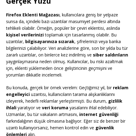
Gerçek Yüzü
Firefox Eklenti Mağazası
, kullanıcılara geniş bir yelpaze
sunsa da, içindeki bazı uzantılar masumiyet perdesi altında
tehlikeli olabilir. Örneğin, popüler bir çeviri eklentisi, aslında
kişisel verilerinizi
toplamak için tasarlanmış olabilir. Bu
uzantılar,
bilgisayarınıza sızarak
, şifrelerinizi veya banka
bilgilerinizi çalabiliyor. Veri analizlerine göre, son bir yılda bu tür
zararlı uzantılar, on binlerce kez indirilmiş ve
siber saldırıların
yaygınlaşmasına neden olmuş. Kullanıcılar, bu riski azaltmak
için, eklenti yüklemeden önce geliştiricinin geçmişini ve
yorumları dikkatle incelemeli.
Bu konuda, gerçek bir örnek verelim: Geçtiğimiz yıl, bir
reklam
engelleyici
uzantısı, kullanıcıların tarama alışkanlıklarını
izleyerek, hedefli reklamlar yerleştirmişti. Bu durum,
gizlilik
ihlali
yaratıyor ve
veri koruma
yasalarını ihlal edebiliyor.
Uzmanlar, bu tür vakaların artmasını,
internet güvenliği
farkındalığının düşük olmasına bağlıyor. Eğer siz de benzer bir
uzantı kullanıyorsanız, hemen kontrol edin ve
güvenlik
önlemleri
alın.