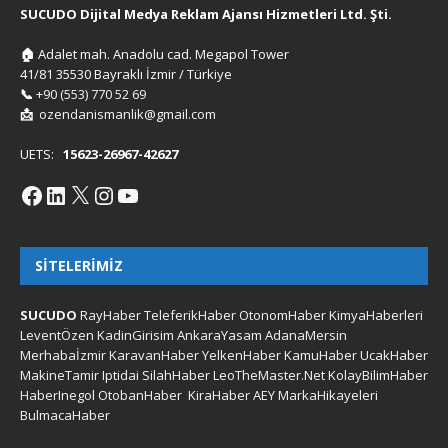
SUCUDO Dijital Medya Reklam Ajansı Hizmetleri Ltd. Şti.
🏠
Adalet mah. Anadolu cad. Megapol Tower
41/81 35530 Bayraklı İzmir / Türkiye
📞
+90 (553) 770 52 69
📩
ozendanismanlik@gmail.com
UETS:
15623-26967-42627
SITELERIMIZ
SUCUDO
RayHaber
TeleferikHaber
OtonomHaber
KimyaHaberleri
LeventÖzen
KadinGirisim
AnkaraYasam
AdanaMersin
Merhabaİzmir
KaravanHaber
YelkenHaber
KamuHaber
UcakHaber
MakineTamir
Iptidai
SilahHaber
LeoTheMaster.Net
KolayBilimHaber
HaberInegol
OtobanHaber
KiraHaber
AEY
MarkaHikayeleri
BulmacaHaber