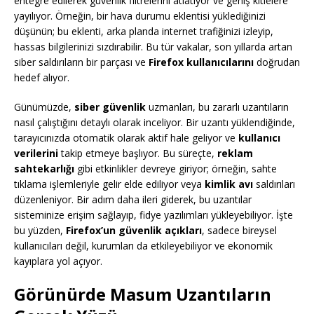
entegre edilerek güvenlik filtrelerini atlatıyor ve geniş kitlelere
yayılıyor. Örneğin, bir hava durumu eklentisi yüklediğinizi
düşünün; bu eklenti, arka planda internet trafiğinizi izleyip,
hassas bilgilerinizi sızdırabilir. Bu tür vakalar, son yıllarda artan
siber saldırıların bir parçası ve
Firefox kullanıcılarını
doğrudan
hedef alıyor.
Günümüzde,
siber güvenlik
uzmanları, bu zararlı uzantıların
nasıl çalıştığını detaylı olarak inceliyor. Bir uzantı yüklendiğinde,
tarayıcınızda otomatik olarak aktif hale geliyor ve
kullanıcı
verilerini
takip etmeye başlıyor. Bu süreçte,
reklam
sahtekarlığı
gibi etkinlikler devreye giriyor; örneğin, sahte
tıklama işlemleriyle gelir elde ediliyor veya
kimlik avı
saldırıları
düzenleniyor. Bir adım daha ileri giderek, bu uzantılar
sisteminize erişim sağlayıp, fidye yazılımları yükleyebiliyor. İşte
bu yüzden,
Firefox’un güvenlik açıkları
, sadece bireysel
kullanıcıları değil, kurumları da etkileyebiliyor ve ekonomik
kayıplara yol açıyor.
Görünürde Masum Uzantıların