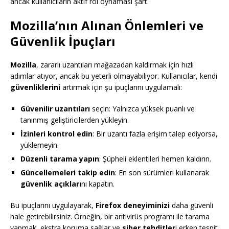
ancak kullanıcıların aktif rol oynaması şart.
Mozilla’nın Alınan Önlemleri ve
Güvenlik İpuçları
Mozilla
, zararlı uzantıları mağazadan kaldırmak için hızlı
adımlar atıyor, ancak bu yeterli olmayabiliyor. Kullanıcılar, kendi
güvenliklerini
artırmak için şu ipuçlarını uygulamalı:
Güvenilir uzantıları
seçin: Yalnızca yüksek puanlı ve
tanınmış geliştiricilerden yükleyin.
İzinleri kontrol edin
: Bir uzantı fazla erişim talep ediyorsa,
yüklemeyin.
Düzenli tarama yapın
: Şüpheli eklentileri hemen kaldırın.
Güncellemeleri takip edin
: En son sürümleri kullanarak
güvenlik açıkları
nı kapatın.
Bu ipuçlarını uygulayarak,
Firefox deneyiminizi
daha güvenli
hale getirebilirsiniz. Örneğin, bir antivirüs programı ile tarama
yapmak, ekstra koruma sağlar ve
siber tehditler
i erken tespit