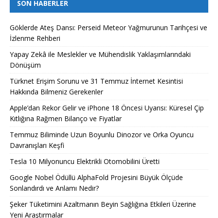
SON HABERLER
Göklerde Ateş Dansı: Perseid Meteor Yağmurunun Tarihçesi ve
İzlenme Rehberi
Yapay Zekâ ile Meslekler ve Mühendislik Yaklaşımlarındaki
Dönüşüm
Türknet Erişim Sorunu ve 31 Temmuz İnternet Kesintisi
Hakkında Bilmeniz Gerekenler
Apple’dan Rekor Gelir ve iPhone 18 Öncesi Uyarısı: Küresel Çip
Kıtlığına Rağmen Bilanço ve Fiyatlar
Temmuz Biliminde Uzun Boyunlu Dinozor ve Orka Oyuncu
Davranışları Keşfi
Tesla 10 Milyonuncu Elektrikli Otomobilini Üretti
Google Nobel Ödüllü AlphaFold Projesini Büyük Ölçüde
Sonlandırdı ve Anlamı Nedir?
Şeker Tüketimini Azaltmanın Beyin Sağlığına Etkileri Üzerine
Yeni Araştırmalar