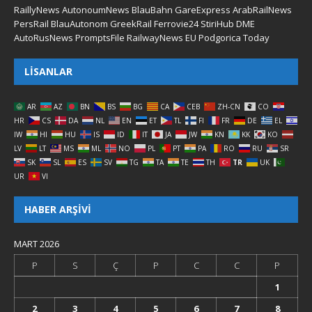
RaillyNews
AutonoumNews
BlauBahn
GareExpress
ArabRailNews
PersRail
BlauAutonom
GreekRail
Ferrovie24
StiriHub
DME
AutoRusNews
PromptsFile
RailwayNews EU
Podgorica Today
LISANLAR
AR
AZ
BN
BS
BG
CA
CEB
ZH-CN
CO
HR
CS
DA
NL
EN
ET
TL
FI
FR
DE
EL
IW
HI
HU
IS
ID
IT
JA
JW
KN
KK
KO
LV
LT
MS
ML
NO
PL
PT
PA
RO
RU
SR
SK
SL
ES
SV
TG
TA
TE
TH
TR
UK
UR
VI
HABER ARŞIVI
MART 2026
P
S
Ç
P
C
C
P
1
2
3
4
5
6
7
8