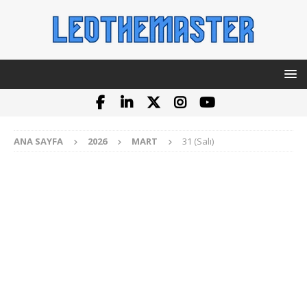
ANA SAYFA
2026
MART
31 (Salı)