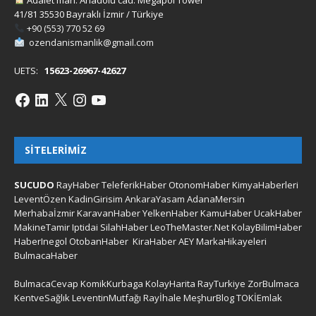
Adalet mah. Anadolu cad. Megapol Tower
41/81 35530 Bayraklı İzmir / Türkiye
+90 (553) 770 52 69
ozendanismanlik@gmail.com
UETS:
15623-26967-42627
SITELERIMIZ
SUCUDO
RayHaber
TeleferikHaber
OtonomHaber
KimyaHaberleri
LeventÖzen
KadinGirisim
AnkaraYasam
AdanaMersin
Merhabaİzmir
KaravanHaber
YelkenHaber
KamuHaber
UcakHaber
MakineTamir
Iptidai
SilahHaber
LeoTheMaster.Net
KolayBilimHaber
HaberInegol
OtobanHaber
KiraHaber
AEY
MarkaHikayeleri
BulmacaHaber
BulmacaCevap
KomikKurbaga
KolayHarita
RayTurkiye
ZorBulmaca
KentveSağlık
LeventinMutfağı
Rayİhale
MeşhurBlog
TOKİEmlak