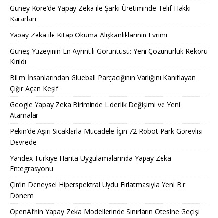
Güney Kore’de Yapay Zeka ile Şarkı Üretiminde Telif Hakkı
Kararları
Yapay Zeka ile Kitap Okuma Alışkanlıklarının Evrimi
Güneş Yüzeyinin En Ayrıntılı Görüntüsü: Yeni Çözünürlük Rekoru
Kırıldı
Bilim İnsanlarından Glueball Parçacığının Varlığını Kanıtlayan
Çığır Açan Keşif
Google Yapay Zeka Biriminde Liderlik Değişimi ve Yeni
Atamalar
Pekin’de Aşırı Sıcaklarla Mücadele İçin 72 Robot Park Görevlisi
Devrede
Yandex Türkiye Harita Uygulamalarında Yapay Zeka
Entegrasyonu
Çin’in Deneysel Hiperspektral Uydu Fırlatmasıyla Yeni Bir
Dönem
OpenAI’nin Yapay Zeka Modellerinde Sınırların Ötesine Geçişi