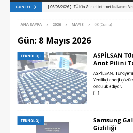
[ 06/08/2026 ]
TÜİK’in Güncel İnternet Kullanımı Ve
GÜNCEL
[ 06/08/2026 ]
Güney Kore’de Yapay Zeka ile Şarkı 
ANA SAYFA
2026
MAYIS
08 (Cuma)
[ 06/08/2026 ]
Yapay Zeka ile Kitap Okuma Alışkanl
[ 06/08/2026 ]
Güneş Yüzeyinin En Ayrıntılı Görünt
Gün:
8 Mayıs 2026
[ 06/08/2026 ]
Epic Games’in 13 Ağustos’a Kadar Ü
ASPİLSAN Tür
TEKNOLOJI
Anot Pilini T
ASPİLSAN, Türkiye’nin 
Yenilikçi enerji çözü
öncülük ediyor.
[…]
Samsung Gala
TEKNOLOJI
Gizliliği