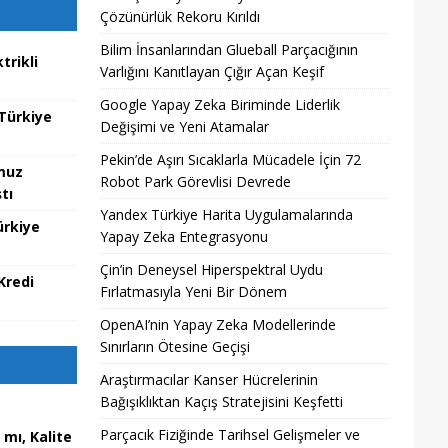
Çözünürlük Rekoru Kırıldı
Bilim İnsanlarından Glueball Parçacığının
trikli
Varlığını Kanıtlayan Çığır Açan Keşif
Google Yapay Zeka Biriminde Liderlik
 Türkiye
Değişimi ve Yeni Atamalar
Pekin’de Aşırı Sıcaklarla Mücadele İçin 72
muz
Robot Park Görevlisi Devrede
tı
Yandex Türkiye Harita Uygulamalarında
ürkiye
Yapay Zeka Entegrasyonu
Çin’in Deneysel Hiperspektral Uydu
Kredi
Fırlatmasıyla Yeni Bir Dönem
OpenAI’nin Yapay Zeka Modellerinde
Sınırların Ötesine Geçişi
Araştırmacılar Kanser Hücrelerinin
Bağışıklıktan Kaçış Stratejisini Keşfetti
Parçacık Fiziğinde Tarihsel Gelişmeler ve
mı, Kalite