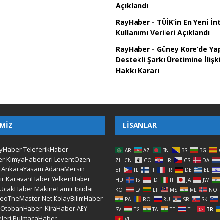
Açıklandı
RayHaber - TÜİK’in En Yeni İn
Kullanımı Verileri Açıklandı
RayHaber - Güney Kore’de Ya
Destekli Şarkı Üretimine İlişki
Hakkı Kararı
IMIZ
LISANLAR
yHaber
TeleferikHaber
AR
AZ
BN
BS
BG
er
KimyaHaberleri
LeventÖzen
ZH-CN
CO
HR
CS
DA
AnkaraYasam
AdanaMersin
ET
TL
FI
FR
DE
EL
ir
KaravanHaber
YelkenHaber
HU
IS
ID
IT
JA
JW
UcakHaber
MakineTamir
Iptidai
KO
LV
LT
MS
ML
NO
LeoTheMaster.Net
KolayBilimHaber
PA
RO
RU
SR
SK
OtobanHaber
KiraHaber
AEY
SV
TG
TA
TE
TH
TR
leri
BulmacaHaber
VI