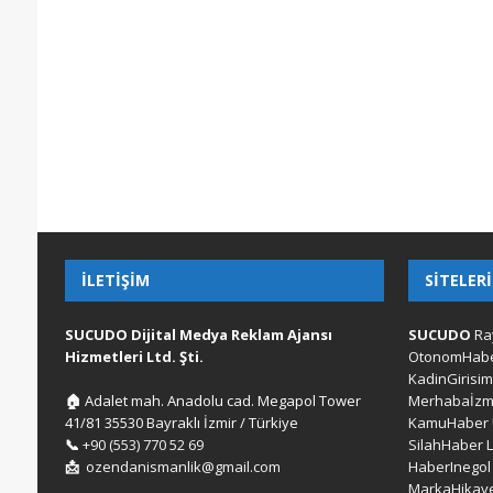
İLETIŞIM
SITELER
SUCUDO Dijital Medya Reklam Ajansı
SUCUDO
Ra
Hizmetleri Ltd. Şti.
OtonomHab
KadinGirisim
🏠
Adalet mah. Anadolu cad. Megapol Tower
Merhabaİzm
41/81 35530 Bayraklı İzmir / Türkiye
KamuHaber
📞
+90 (553) 770 52 69
SilahHaber
📩
ozendanismanlik@gmail.com
HaberInegol
MarkaHikaye