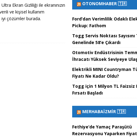
OTONOMHABER 🇹🇷
tra Ekran Gizliliği ile ekranınızın
venli ve kişisel kullanım
 iyi çözümler burada.
Ford’dan Verimlilik Odaklı Elek
Pickup: Fathom
Togg Servis Noktası Sayısını
Genelinde 58’e Çıkardı
Otomotiv Endüstrisinin Tem
İhracatı Yüksek Seviyeye Ulaş
Elektrikli MINI Countryman T
Fiyatı Ne Kadar Oldu?
Togg için 1 Milyon TL Faizsiz 
Fırsatı Başladı
MERHABAİZMIR 🇹🇷
Fethiye’de Yamaç Paraşütü
Rezervasyonu Yaparken Fiyat 