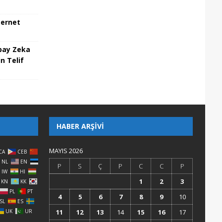
ternet
pay Zeka
n Telif
HABER ARŞIVI
MAYIS 2026
CA
CEB
NL
EN
P
S
Ç
P
C
C
P
IW
HI
1
2
3
KN
KK
PL
PT
4
5
6
7
8
9
10
SL
ES
UK
UR
11
12
13
14
15
16
17