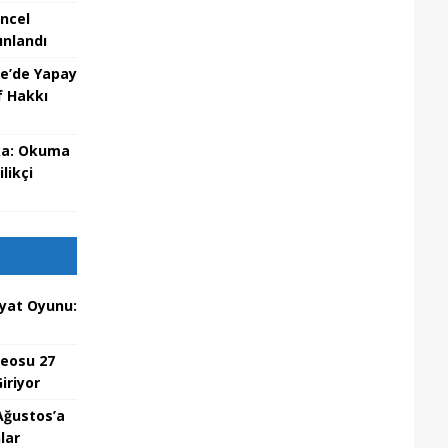
üncel
ınlandı
re’de Yapay
f Hakkı
eka: Okuma
likçi
iyat Oyunu:
deosu 27
iriyor
Ağustos’a
lar