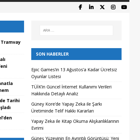
s Tramvay
SON HABERLER
alı
Yeni
Epic Games’in 13 Ağustos’a Kadar Ücretsiz
Oyunlar Listesi
anatla
TÜİK’in Güncel İnternet Kullanımı Verileri
önem
Hakkında Detaylı Analiz
de Tarihi
Güney Kore’de Yapay Zeka ile Şarkı
şladı
Üretiminde Telif Hakkı Kararları
el’den
Yapay Zeka ile Kitap Okuma Alışkanlıklarının
Evrimi
Güneş Yüzeyinin En Ayrıntılı Görüntüsü: Yeni