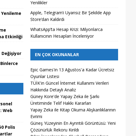
Yenilikler
Apple, Telegram’ı Uyarısız Bir Şekilde App
u Yenileme
Store’dan Kaldırdı
WhatsApp’ta Hesap Krizi: Milyonlarca
zme
Kullanıcının Hesapları İnceleniyor
 Etkinliği
 Değişiyor
EN ÇOK OKUNANLAR
 Binlerce
Epic Games'in 13 Ağustos'a Kadar Ücretsiz
Oyunlar Listesi
TÜİK'in Güncel İnternet Kullanımı Verileri
Hakkında Detaylı Analiz
Güney Kore'de Yapay Zeka ile Şarkı
Üretiminde Telif Hakkı Kararları
rsonel
Yapay Zeka ile Kitap Okuma Alışkanlıklarının
a: Web
Evrimi
Güneş Yüzeyinin En Ayrıntılı Görüntüsü: Yeni
0 Polis
Çözünürlük Rekoru Kırıldı
artlar