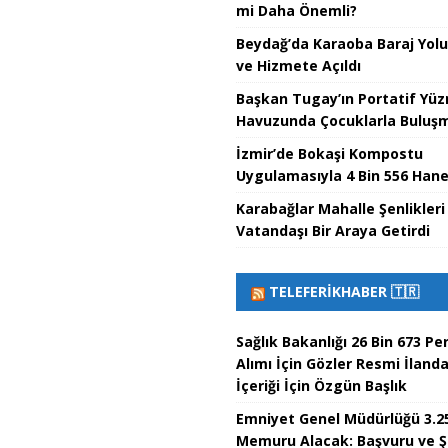
mi Daha Önemli?
Beydağ’da Karaoba Baraj Yol
ve Hizmete Açıldı
Başkan Tugay’ın Portatif Yü
Havuzunda Çocuklarla Buluşma
İzmir’de Bokaşi Kompostu
Uygulamasıyla 4 Bin 556 Hane
Karabağlar Mahalle Şenlikleri
Vatandaşı Bir Araya Getirdi
TELEFERIKHABER 🇹🇷
Sağlık Bakanlığı 26 Bin 673 Pe
Alımı İçin Gözler Resmi İland
İçeriği İçin Özgün Başlık
Emniyet Genel Müdürlüğü 3.25
Memuru Alacak: Başvuru ve Ş