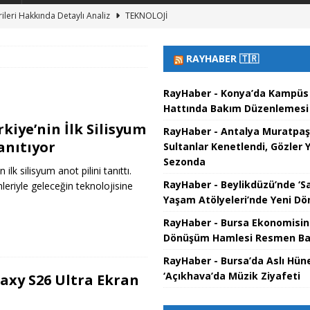
rileri Hakkında Detaylı Analiz
TEKNOLOJI
Üretiminde Telif Hakkı Kararları
TEKNOLOJI
RAYHABER 🇹🇷
ıklarının Evrimi
TEKNOLOJI
üsü: Yeni Çözünürlük Rekoru Kırıldı
TEKNOLOJI
RayHaber - Konya’da Kampü
Hattında Bakım Düzenlemesi
cretsiz Oyunlar Listesi
TEKNOLOJI
kiye’nin İlk Silisyum
RayHaber - Antalya Muratpaş
anıtıyor
Sultanlar Kenetlendi, Gözler 
Sezonda
ilk silisyum anot pilini tanıttı.
RayHaber - Beylikdüzü’nde ‘S
mleriyle geleceğin teknolojisine
Yaşam Atölyeleri’nde Yeni D
RayHaber - Bursa Ekonomisin
Dönüşüm Hamlesi Resmen Ba
RayHaber - Bursa’da Aslı Hün
‘Açıkhava’da Müzik Ziyafeti
xy S26 Ultra Ekran