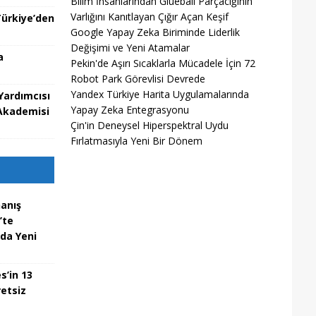
Bilim İnsanlarından Glueball Parçacığının
Varlığını Kanıtlayan Çığır Açan Keşif
ürkiye’den
Google Yapay Zeka Biriminde Liderlik
Değişimi ve Yeni Atamalar
a
Pekin'de Aşırı Sıcaklarla Mücadele İçin 72
Robot Park Görevlisi Devrede
Yandex Türkiye Harita Uygulamalarında
Yardımcısı
Yapay Zeka Entegrasyonu
 Akademisi
Çin'in Deneysel Hiperspektral Uydu
Fırlatmasıyla Yeni Bir Dönem
nanış
’te
nda Yeni
s’in 13
etsiz