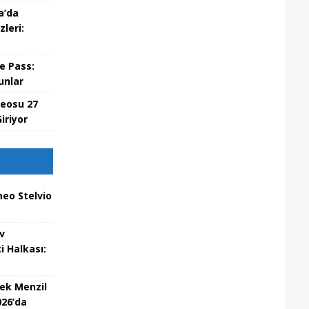
a’da
leri:
e Pass:
unlar
deosu 27
iriyor
eo Stelvio
v
i Halkası:
ek Menzil
026’da