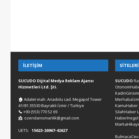
İLETIŞIM
SITELER
SUCUDO Dijital Medya Reklam Ajansı
SUCUDO
Ra
Hizmetleri Ltd. Şti.
OtonomHab
KadinGirisim
🏠
Adalet mah. Anadolu cad. Megapol Tower
Merhabaİzm
41/81 35530 Bayraklı İzmir / Türkiye
KamuHaber
📞
+90 (553) 770 52 69
SilahHaber
📩
ozendanismanlik@gmail.com
HaberInegol
MarkaHikaye
UETS:
15623-26967-42627
BulmacaCev