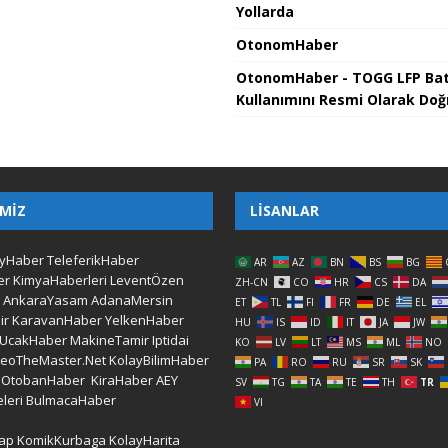
Yollarda
OtonomHaber
OtonomHaber - TOGG LFP Ba
Kullanımını Resmi Olarak Doğ
IMIZ
LISANLAR
yHaber
TeleferikHaber
AR
AZ
BN
BS
BG
er
KimyaHaberleri
LeventÖzen
ZH-CN
CO
HR
CS
DA
AnkaraYasam
AdanaMersin
ET
TL
FI
FR
DE
EL
ir
KaravanHaber
YelkenHaber
HU
IS
ID
IT
JA
JW
UcakHaber
MakineTamir
Iptidai
KO
LV
LT
MS
ML
NO
LeoTheMaster.Net
KolayBilimHaber
PA
RO
RU
SR
SK
OtobanHaber
KiraHaber
AEY
SV
TG
TA
TE
TH
TR
leri
BulmacaHaber
VI
ap
KomikKurbaga
KolayHarita