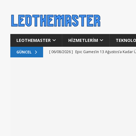
LEOTHEMASTER
HİZMETLERİM
TEKNOLO
[ 06/08/2026 ]
Epic Games’in 13 Ağustos’a Kadar Ü
GÜNCEL
[ 06/08/2026 ]
TÜİK’in Güncel İnternet Kullanımı Ve
[ 06/08/2026 ]
Güney Kore’de Yapay Zeka ile Şarkı 
[ 06/08/2026 ]
Yapay Zeka ile Kitap Okuma Alışkanl
[ 06/08/2026 ]
GTA 6 Oynanış Videosu 27 Ağustos’t