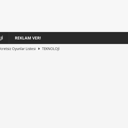
JI
REKLAM VER!
cretsiz Oyunlar Listesi
TEKNOLOJI
rileri Hakkında Detaylı Analiz
TEKNOLOJI
Üretiminde Telif Hakkı Kararları
TEKNOLOJI
ıklarının Evrimi
TEKNOLOJI
a Netflix’te Yayınlanacak
TEKNOLOJI