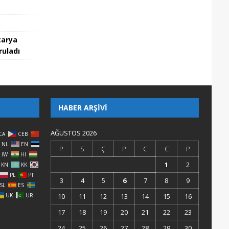
tarya
ruladı
HABER ARŞIVI
AĞUSTOS 2026
CA
CEB
NL
EN
P
S
Ç
P
C
C
P
IW
HI
1
2
KN
KK
PL
PT
3
4
5
6
7
8
9
SL
ES
UK
UR
10
11
12
13
14
15
16
17
18
19
20
21
22
23
24
25
26
27
28
29
30