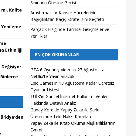
Sınırların Ötesine Geçişi
mı, Kalite
Araştırmacılar Kanser Hücrelerinin
Bağışıklıktan Kaçış Stratejisini Keşfetti
u Yenileme
Parçacık Fiziğinde Tarihsel Gelişmeler ve
Yenilikler
zme
 Etkinliği
EN ÇOK OKUNANLAR
 Değişiyor
GTA 6 Oynanış Videosu 27 Ağustos'ta
Netflix'te Yayınlanacak
 Binlerce
Epic Games'in 13 Ağustos'a Kadar Ücretsiz
Oyunlar Listesi
TÜİK'in Güncel İnternet Kullanımı Verileri
Hakkında Detaylı Analiz
Güney Kore'de Yapay Zeka ile Şarkı
Üretiminde Telif Hakkı Kararları
ürkiye’den
Yapay Zeka ile Kitap Okuma Alışkanlıklarının
Evrimi
a