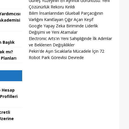
Güneş Yüzeyinin En Ayrıntılı Görüntüsü: Yeni
Çözünürlük Rekoru Kırıldı
Bilim İnsanlarından Glueball Parçacığının
Yardımcısı
Varlığını Kanıtlayan Çığır Açan Keşif
 Akademisi
Google Yapay Zeka Biriminde Liderlik
Değişimi ve Yeni Atamalar
Electronic Arts'ın Yeni Sahipliğinde İlk Adımlar
 Başlık
ve Beklenen Değişiklikler
Pekin'de Aşırı Sıcaklarla Mücadele İçin 72
cak mı?
Robot Park Görevlisi Devrede
Planları
p Hesap
Profilleri
cretli
Üzerine