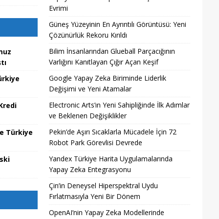
Evrimi
Güneş Yüzeyinin En Ayrıntılı Görüntüsü: Yeni
Çözünürlük Rekoru Kırıldı
Bilim İnsanlarından Glueball Parçacığının
muz
Varlığını Kanıtlayan Çığır Açan Keşif
tı
Google Yapay Zeka Biriminde Liderlik
ürkiye
Değişimi ve Yeni Atamalar
Electronic Arts’ın Yeni Sahipliğinde İlk Adımlar
Kredi
ve Beklenen Değişiklikler
Pekin’de Aşırı Sıcaklarla Mücadele İçin 72
te Türkiye
Robot Park Görevlisi Devrede
Yandex Türkiye Harita Uygulamalarında
ski
Yapay Zeka Entegrasyonu
Çin’in Deneysel Hiperspektral Uydu
Fırlatmasıyla Yeni Bir Dönem
OpenAI’nin Yapay Zeka Modellerinde