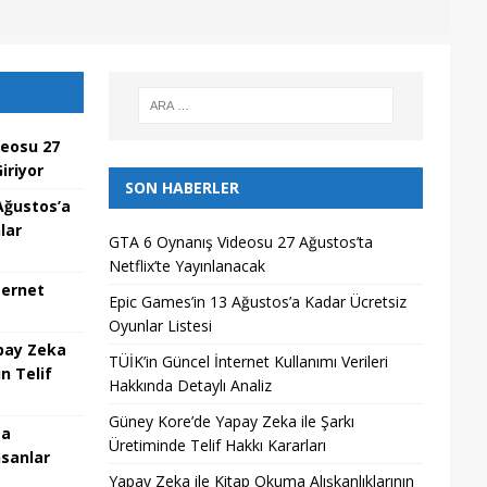
deosu 27
iriyor
SON HABERLER
Ağustos’a
lar
GTA 6 Oynanış Videosu 27 Ağustos’ta
Netflix’te Yayınlanacak
ternet
Epic Games’in 13 Ağustos’a Kadar Ücretsiz
Oyunlar Listesi
pay Zeka
TÜİK’in Güncel İnternet Kullanımı Verileri
n Telif
Hakkında Detaylı Analiz
Güney Kore’de Yapay Zeka ile Şarkı
ma
Üretiminde Telif Hakkı Kararları
nsanlar
Yapay Zeka ile Kitap Okuma Alışkanlıklarının