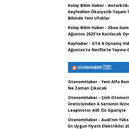
Kolay Bilim Haber - Antarktik
Keşfedilen Ökaryotik Yaşam İz
Bilimde Yeni Ufuklar
Kolay Bilim Haber - Xbox Gam
Ağustos 2023’te Katılacak Oy
RayHaber - GTA 6 Oynanış Vi
Ağustos’ta Netflix’te Yayına G
UCAKHABER 🇹🇷
OtonomHaber - Yeni Alfa Rom
Ne Zaman Çıkacak
OtonomHaber - Çinli Otomoti
Üreticisinden A Serisinin İkinc
Leapmotor A05 Ön Siparişte
OtonomHaber - Audi’nin Yüks
En Uygun Fiyatlı Elektriklisi 2