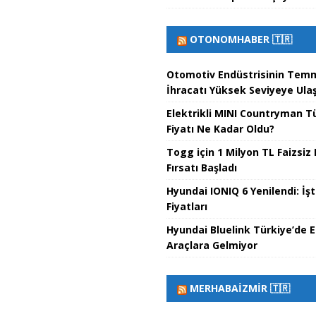
OTONOMHABER 🇹🇷
Otomotiv Endüstrisinin Tem
İhracatı Yüksek Seviyeye Ulaş
Elektrikli MINI Countryman T
Fiyatı Ne Kadar Oldu?
Togg için 1 Milyon TL Faizsiz 
Fırsatı Başladı
Hyundai IONIQ 6 Yenilendi: İş
Fiyatları
Hyundai Bluelink Türkiye’de E
Araçlara Gelmiyor
MERHABAİZMIR 🇹🇷