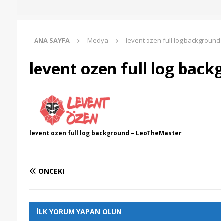
ANA SAYFA
Medya
levent ozen full log background
levent ozen full log bac
levent ozen full log background – LeoTheMaster
–
ÖNCEKI
İLK YORUM YAPAN OLUN