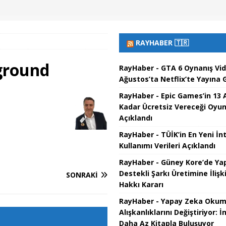
RAYHABER 🇹🇷
kground
RayHaber - GTA 6 Oynanış Vi
Ağustos’ta Netflix’te Yayına G
RayHaber - Epic Games’in 13 
Kadar Ücretsiz Vereceği Oyun
Açıklandı
RayHaber - TÜİK’in En Yeni İn
Kullanımı Verileri Açıklandı
RayHaber - Güney Kore’de Ya
Destekli Şarkı Üretimine İlişki
SONRAKI
Hakkı Kararı
RayHaber - Yapay Zeka Oku
Alışkanlıklarını Değiştiriyor: İ
Daha Az Kitapla Buluşuyor