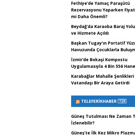
Fethiye’de Yamaç Paraşütü
Rezervasyonu Yaparken Fiyat 
mi Daha Önemli?
Beydağ’da Karaoba Baraj Yol
ve Hizmete Açıldı
Başkan Tugay’ın Portatif Yü
Havuzunda Çocuklarla Buluşma
İzmir’de Bokaşi Kompostu
Uygulamasıyla 4 Bin 556 Hane
Karabağlar Mahalle Şenlikleri
Vatandaşı Bir Araya Getirdi
TELEFERIKHABER 🇹🇷
Güneş Tutulması Ne Zaman T
İzlenebilir?
Güneş’te İlk Kez Mikro Plazm