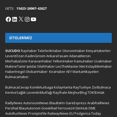
UETS:
15623-26967-42627
SITELERIMIZ
SUCUDO
RayHaber
TeleferikHaber
OtonomHaber
KimyaHaberleri
LeventÖzen
KadinGirisim
AnkaraYasam
AdanaMersin
Merhabaİzmir
KaravanHaber
YelkenHaber
KamuHaber
UcakHaber
MakineTamir
Iptidai
SilahHaber
LeoTheMaster.Net
KolayBilimHaber
HaberInegol
OtobanHaber
KiraHaber
AEY
MarkaHikayeleri
BulmacaHaber
BulmacaCevap
KomikKurbaga
KolayHarita
RayTurkiye
ZorBulmaca
KentveSağlık
LeventinMutfağı
Rayİhale
MeşhurBlog
TOKİEmlak
RaillyNews
AutonoumNews
BlauBahn
GareExpress
ArabRailNews
PersRail
BlauAutonom
GreekRail
Ferrovie24
StiriHub
DME
AutoRusNews
PromptsFile
RailwayNews EU
Podgorica Today