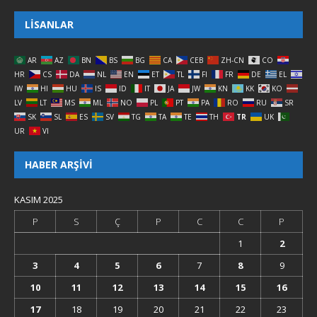
LISANLAR
AR
AZ
BN
BS
BG
CA
CEB
ZH-CN
CO
HR
CS
DA
NL
EN
ET
TL
FI
FR
DE
EL
IW
HI
HU
IS
ID
IT
JA
JW
KN
KK
KO
LV
LT
MS
ML
NO
PL
PT
PA
RO
RU
SR
SK
SL
ES
SV
TG
TA
TE
TH
TR
UK
UR
VI
HABER ARŞIVI
KASIM 2025
P
S
Ç
P
C
C
P
1
2
3
4
5
6
7
8
9
10
11
12
13
14
15
16
17
18
19
20
21
22
23