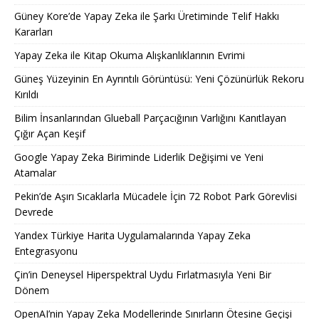
Güney Kore’de Yapay Zeka ile Şarkı Üretiminde Telif Hakkı
Kararları
Yapay Zeka ile Kitap Okuma Alışkanlıklarının Evrimi
Güneş Yüzeyinin En Ayrıntılı Görüntüsü: Yeni Çözünürlük Rekoru
Kırıldı
Bilim İnsanlarından Glueball Parçacığının Varlığını Kanıtlayan
Çığır Açan Keşif
Google Yapay Zeka Biriminde Liderlik Değişimi ve Yeni
Atamalar
Pekin’de Aşırı Sıcaklarla Mücadele İçin 72 Robot Park Görevlisi
Devrede
Yandex Türkiye Harita Uygulamalarında Yapay Zeka
Entegrasyonu
Çin’in Deneysel Hiperspektral Uydu Fırlatmasıyla Yeni Bir
Dönem
OpenAI’nin Yapay Zeka Modellerinde Sınırların Ötesine Geçişi