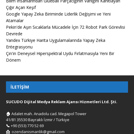
Bilim İnsanlarından Glueball Parçacığının Varlığını Kanıtlayan
Çığır Açan Keşif
Google Yapay Zeka Biriminde Liderlik Değişimi ve Yeni
Atamalar
Pekin'de Aşırı Sıcaklarla Mücadele İçin 72 Robot Park Görevlisi
Devrede
Yandex Türkiye Harita Uygulamalarında Yapay Zeka
Entegrasyonu
Çin'in Deneysel Hiperspektral Uydu Fırlatmasıyla Yeni Bir
Dönem
İLETIŞIM
SUCUDO Dijital Medya Reklam Ajansı Hizmetleri Ltd. Şti.
🏠
Adalet mah. Anadolu cad. Megapol Tower
41/81 35530 Bayraklı İzmir / Türkiye
📞
+90 (553) 770 52 69
📩
ozendanismanlik@gmail.com