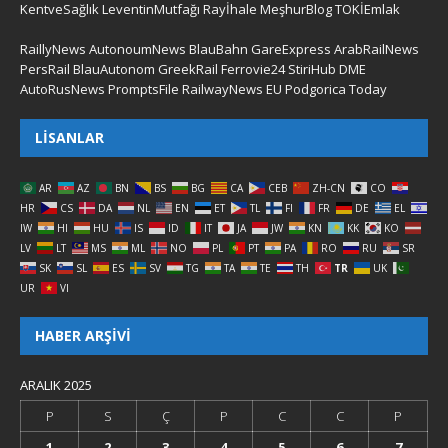
KentveSağlık
LeventinMutfağı
Rayİhale
MeşhurBlog
TOKİEmlak
RaillyNews
AutonoumNews
BlauBahn
GareExpress
ArabRailNews
PersRail
BlauAutonom
GreekRail
Ferrovie24
StiriHub
DME
AutoRusNews
PromptsFile
RailwayNews EU
Podgorica Today
LISANLAR
AR
AZ
BN
BS
BG
CA
CEB
ZH-CN
CO
HR
CS
DA
NL
EN
ET
TL
FI
FR
DE
EL
IW
HI
HU
IS
ID
IT
JA
JW
KN
KK
KO
LV
LT
MS
ML
NO
PL
PT
PA
RO
RU
SR
SK
SL
ES
SV
TG
TA
TE
TH
TR
UK
UR
VI
HABER ARŞIVI
ARALIK 2025
P
S
Ç
P
C
C
P
1
2
3
4
5
6
7