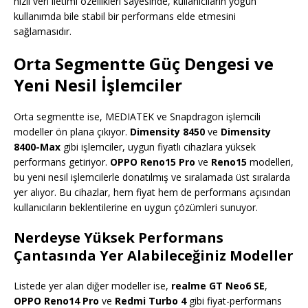
hızlı veri iletimi özellikleri sayesinde, kullanıcıların yoğun
kullanımda bile stabil bir performans elde etmesini
sağlamasıdır.
Orta Segmentte Güç Dengesi ve
Yeni Nesil İşlemciler
Orta segmentte ise, MEDIATEK ve Snapdragon işlemcili
modeller ön plana çıkıyor.
Dimensity 8450
ve
Dimensity
8400-Max
gibi işlemciler, uygun fiyatlı cihazlara yüksek
performans getiriyor.
OPPO Reno15 Pro
ve
Reno15
modelleri,
bu yeni nesil işlemcilerle donatılmış ve sıralamada üst sıralarda
yer alıyor. Bu cihazlar, hem fiyat hem de performans açısından
kullanıcıların beklentilerine en uygun çözümleri sunuyor.
Nerdeyse Yüksek Performans
Çantasında Yer Alabileceğiniz Modeller
Listede yer alan diğer modeller ise,
realme GT Neo6 SE
,
OPPO Reno14 Pro
ve
Redmi Turbo 4
gibi fiyat-performans