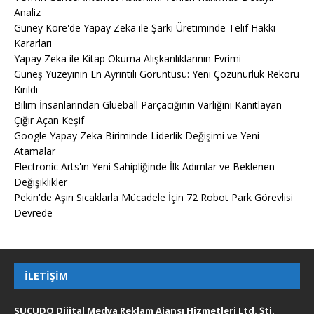
Analiz
Güney Kore'de Yapay Zeka ile Şarkı Üretiminde Telif Hakkı
Kararları
Yapay Zeka ile Kitap Okuma Alışkanlıklarının Evrimi
Güneş Yüzeyinin En Ayrıntılı Görüntüsü: Yeni Çözünürlük Rekoru
Kırıldı
Bilim İnsanlarından Glueball Parçacığının Varlığını Kanıtlayan
Çığır Açan Keşif
Google Yapay Zeka Biriminde Liderlik Değişimi ve Yeni
Atamalar
Electronic Arts'ın Yeni Sahipliğinde İlk Adımlar ve Beklenen
Değişiklikler
Pekin'de Aşırı Sıcaklarla Mücadele İçin 72 Robot Park Görevlisi
Devrede
İLETIŞIM
SUCUDO Dijital Medya Reklam Ajansı Hizmetleri Ltd. Şti.