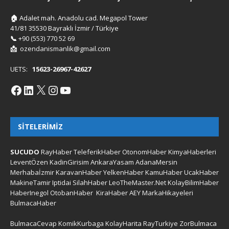
🏠
Adalet mah. Anadolu cad. Megapol Tower
41/81 35530 Bayraklı İzmir / Türkiye
📞
+90 (553) 770 52 69
📩
ozendanismanlik@gmail.com
UETS:
15623-26967-42627
SITELERIMIZ
SUCUDO
RayHaber
TeleferikHaber
OtonomHaber
KimyaHaberleri
LeventÖzen
KadinGirisim
AnkaraYasam
AdanaMersin
Merhabaİzmir
KaravanHaber
YelkenHaber
KamuHaber
UcakHaber
MakineTamir
Iptidai
SilahHaber
LeoTheMaster.Net
KolayBilimHaber
HaberInegol
OtobanHaber
KiraHaber
AEY
MarkaHikayeleri
BulmacaHaber
BulmacaCevap
KomikKurbaga
KolayHarita
RayTurkiye
ZorBulmaca