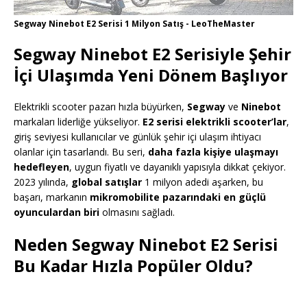
Segway Ninebot E2 Serisi 1 Milyon Satış - LeoTheMaster
Segway Ninebot E2 Serisiyle Şehir
İçi Ulaşımda Yeni Dönem Başlıyor
Elektrikli scooter pazarı hızla büyürken,
Segway
ve
Ninebot
markaları liderliğe yükseliyor.
E2 serisi elektrikli scooter’lar
,
giriş seviyesi kullanıcılar ve günlük şehir içi ulaşım ihtiyacı
olanlar için tasarlandı. Bu seri,
daha fazla kişiye ulaşmayı
hedefleyen
, uygun fiyatlı ve dayanıklı yapısıyla dikkat çekiyor.
2023 yılında,
global satışlar
1 milyon adedi aşarken, bu
başarı, markanın
mikromobilite pazarındaki en güçlü
oyunculardan biri
olmasını sağladı.
Neden Segway Ninebot E2 Serisi
Bu Kadar Hızla Popüler Oldu?