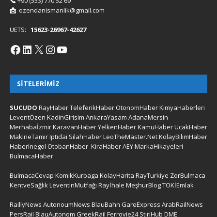
📞
+90 (553) 770 52 69
📩
ozendanismanlik@gmail.com
UETS:
15623-26967-42627
SITELERIMIZ
SUCUDO
RayHaber
TeleferikHaber
OtonomHaber
KimyaHaberleri
LeventÖzen
KadinGirisim
AnkaraYasam
AdanaMersin
Merhabaİzmir
KaravanHaber
YelkenHaber
KamuHaber
UcakHaber
MakineTamir
Iptidai
SilahHaber
LeoTheMaster.Net
KolayBilimHaber
HaberInegol
OtobanHaber
KiraHaber
AEY
MarkaHikayeleri
BulmacaHaber
BulmacaCevap
KomikKurbaga
KolayHarita
RayTurkiye
ZorBulmaca
KentveSağlık
LeventinMutfağı
Rayİhale
MeşhurBlog
TOKİEmlak
RaillyNews
AutonoumNews
BlauBahn
GareExpress
ArabRailNews
PersRail
BlauAutonom
GreekRail
Ferrovie24
StiriHub
DME