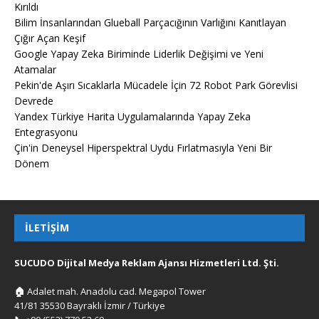
Kırıldı
Bilim İnsanlarından Glueball Parçacığının Varlığını Kanıtlayan
Çığır Açan Keşif
Google Yapay Zeka Biriminde Liderlik Değişimi ve Yeni
Atamalar
Pekin'de Aşırı Sıcaklarla Mücadele İçin 72 Robot Park Görevlisi
Devrede
Yandex Türkiye Harita Uygulamalarında Yapay Zeka
Entegrasyonu
Çin'in Deneysel Hiperspektral Uydu Fırlatmasıyla Yeni Bir
Dönem
İLETIŞIM
SUCUDO Dijital Medya Reklam Ajansı Hizmetleri Ltd. Şti.
🏠
Adalet mah. Anadolu cad. Megapol Tower
41/81 35530 Bayraklı İzmir / Türkiye