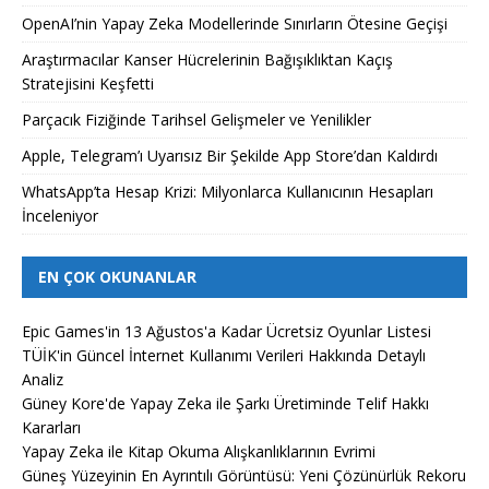
OpenAI’nin Yapay Zeka Modellerinde Sınırların Ötesine Geçişi
Araştırmacılar Kanser Hücrelerinin Bağışıklıktan Kaçış
Stratejisini Keşfetti
Parçacık Fiziğinde Tarihsel Gelişmeler ve Yenilikler
Apple, Telegram’ı Uyarısız Bir Şekilde App Store’dan Kaldırdı
WhatsApp’ta Hesap Krizi: Milyonlarca Kullanıcının Hesapları
İnceleniyor
EN ÇOK OKUNANLAR
Epic Games'in 13 Ağustos'a Kadar Ücretsiz Oyunlar Listesi
TÜİK'in Güncel İnternet Kullanımı Verileri Hakkında Detaylı
Analiz
Güney Kore'de Yapay Zeka ile Şarkı Üretiminde Telif Hakkı
Kararları
Yapay Zeka ile Kitap Okuma Alışkanlıklarının Evrimi
Güneş Yüzeyinin En Ayrıntılı Görüntüsü: Yeni Çözünürlük Rekoru