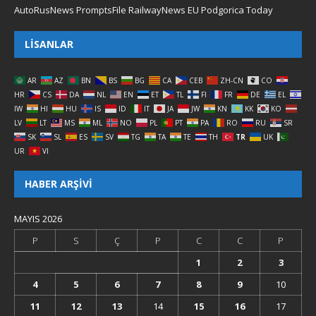
AutoRusNews
PromptsFile
RailwayNews EU
Podgorica Today
LISANLAR
AR
AZ
BN
BS
BG
CA
CEB
ZH-CN
CO
HR
CS
DA
NL
EN
ET
TL
FI
FR
DE
EL
IW
HI
HU
IS
ID
IT
JA
JW
KN
KK
KO
LV
LT
MS
ML
NO
PL
PT
PA
RO
RU
SR
SK
SL
ES
SV
TG
TA
TE
TH
TR
UK
UR
VI
HABER ARŞIVI
MAYIS 2026
P
S
Ç
P
C
C
P
1
2
3
4
5
6
7
8
9
10
11
12
13
14
15
16
17