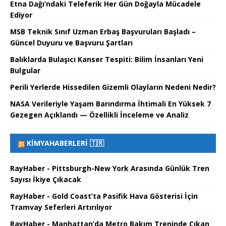
Etna Dağı’ndaki Teleferik Her Gün Doğayla Mücadele
Ediyor
MSB Teknik Sınıf Uzman Erbaş Başvuruları Başladı –
Güncel Duyuru ve Başvuru Şartları
Balıklarda Bulaşıcı Kanser Tespiti: Bilim İnsanları Yeni
Bulgular
Perili Yerlerde Hissedilen Gizemli Olayların Nedeni Nedir?
NASA Verileriyle Yaşam Barındırma İhtimali En Yüksek 7
Gezegen Açıklandı — Özellikli İnceleme ve Analiz
KIMYAHABERLERI 🇹🇷
RayHaber - Pittsburgh-New York Arasında Günlük Tren
Sayısı İkiye Çıkacak
RayHaber - Gold Coast’ta Pasifik Hava Gösterisi İçin
Tramvay Seferleri Artırılıyor
RayHaber - Manhattan’da Metro Bakım Treninde Çıkan