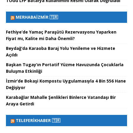
TOGG LFP Batarya Kullanımını Resmi Olarak Doğruladı
MERHABAİZMIR 🇹🇷
Fethiye’de Yamaç Paraşütü Rezervasyonu Yaparken
Fiyat mı, Kalite mi Daha Önemli?
Beydağ’da Karaoba Baraj Yolu Yenileme ve Hizmete
Açıldı
Başkan Tugay’ın Portatif Yüzme Havuzunda Çocuklarla
Buluşma Etkinliği
İzmir’de Bokaşi Kompostu Uygulamasıyla 4 Bin 556 Hane
Değişiyor
Karabağlar Mahalle Şenlikleri Binlerce Vatandaşı Bir
Araya Getirdi
TELEFERIKHABER 🇹🇷