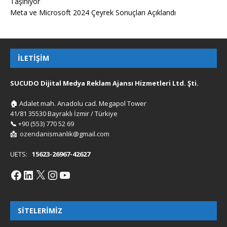
Taşınıyor
Meta ve Microsoft 2024 Çeyrek Sonuçları Açıklandı
İLETIŞIM
SUCUDO Dijital Medya Reklam Ajansı Hizmetleri Ltd. Şti.
🏠
Adalet mah. Anadolu cad. Megapol Tower
41/81 35530 Bayraklı İzmir / Türkiye
📞
+90 (553) 770 52 69
📩
ozendanismanlik@gmail.com
UETS:
15623-26967-42627
SITELERIMIZ