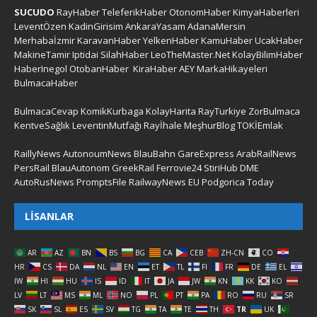
SUCUDO
RayHaber
TeleferikHaber
OtonomHaber
KimyaHaberleri
LeventÖzen
KadinGirisim
AnkaraYasam
AdanaMersin
Merhabaİzmir
KaravanHaber
YelkenHaber
KamuHaber
UcakHaber
MakineTamir
Iptidai
SilahHaber
LeoTheMaster.Net
KolayBilimHaber
HaberInegol
OtobanHaber
KiraHaber
AEY
MarkaHikayeleri
BulmacaHaber
BulmacaCevap
KomikKurbaga
KolayHarita
RayTurkiye
ZorBulmaca
KentveSağlık
LeventinMutfağı
Rayİhale
MeşhurBlog
TOKİEmlak
RaillyNews
AutonoumNews
BlauBahn
GareExpress
ArabRailNews
PersRail
BlauAutonom
GreekRail
Ferrovie24
StiriHub
DME
AutoRusNews
PromptsFile
RailwayNews EU
Podgorica Today
LISANLAR
AR
AZ
BN
BS
BG
CA
CEB
ZH-CN
CO
HR
CS
DA
NL
EN
ET
TL
FI
FR
DE
EL
IW
HI
HU
IS
ID
IT
JA
JW
KN
KK
KO
LV
LT
MS
ML
NO
PL
PT
PA
RO
RU
SR
SK
SL
ES
SV
TG
TA
TE
TH
TR
UK