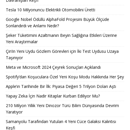
Davranışları Keşfi
Tesla 10 Milyonuncu Elektrikli Otomobilini Üretti
Google Nobel Ödüllü AlphaFold Projesini Büyük Ölçüde
Sonlandırdı ve Anlamı Nedir?
Şeker Tüketimini Azaltmanın Beyin Sağlığına Etkileri Üzerine
Yeni Araştırmalar
Çin’in Yeni Uydu Gözlem Görevleri için İki Test Uydusu Uzaya
Taşınıyor
Meta ve Microsoft 2024 Çeyrek Sonuçları Açıklandı
Spotify’dan Koşuculara Özel Yeni Koşu Modu Hakkında Her Şey
Apple’ın Tarihinde Bir İlk: Piyasa Değeri 5 Trilyon Doları Aştı
Yapay Zeka İçin Nadir Kitaplar Kurban Ediliyor Mu?
210 Milyon Yıllık Yeni Dinozor Türü Bilim Dünyasında Devrim
Yaratıyor
Samanyolu Tarafından Yutulan 4 Yeni Cüce Galaksi Kalıntısı
Keşfi