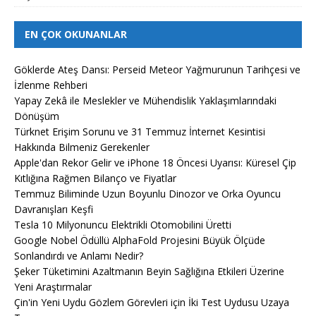
EN ÇOK OKUNANLAR
Göklerde Ateş Dansı: Perseid Meteor Yağmurunun Tarihçesi ve
İzlenme Rehberi
Yapay Zekâ ile Meslekler ve Mühendislik Yaklaşımlarındaki
Dönüşüm
Türknet Erişim Sorunu ve 31 Temmuz İnternet Kesintisi
Hakkında Bilmeniz Gerekenler
Apple'dan Rekor Gelir ve iPhone 18 Öncesi Uyarısı: Küresel Çip
Kıtlığına Rağmen Bilanço ve Fiyatlar
Temmuz Biliminde Uzun Boyunlu Dinozor ve Orka Oyuncu
Davranışları Keşfi
Tesla 10 Milyonuncu Elektrikli Otomobilini Üretti
Google Nobel Ödüllü AlphaFold Projesini Büyük Ölçüde
Sonlandırdı ve Anlamı Nedir?
Şeker Tüketimini Azaltmanın Beyin Sağlığına Etkileri Üzerine
Yeni Araştırmalar
Çin'in Yeni Uydu Gözlem Görevleri için İki Test Uydusu Uzaya