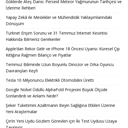
Göklerde Ateş Dansı: Perseid Meteor Yağmurunun Tarihçesi ve
İzlenme Rehberi
Yapay Zekâ ile Meslekler ve Mühendislik Yaklaşımlarındaki
Dönüşüm
Türknet Erişim Sorunu ve 31 Temmuz İnternet Kesintisi
Hakkında Bilmeniz Gerekenler
Apple’dan Rekor Gelir ve iPhone 18 Öncesi Uyarısı: Küresel Çip
Kıtlığına Rağmen Bilanço ve Fiyatlar
Temmuz Biliminde Uzun Boyunlu Dinozor ve Orka Oyuncu
Davranışları Keşfi
Tesla 10 Milyonuncu Elektrikli Otomobilini Üretti
Google Nobel Ödüllü AlphaFold Projesini Büyük Ölçüde
Sonlandırdı ve Anlamı Nedir?
Şeker Tüketimini Azaltmanın Beyin Sağlığına Etkileri Üzerine
Yeni Araştırmalar
Çin’in Yeni Uydu Gözlem Görevleri için İki Test Uydusu Uzaya
Taşınıyor