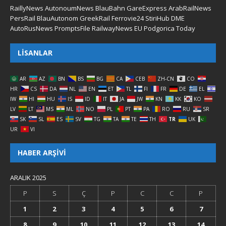
RaillyNews
AutonoumNews
BlauBahn
GareExpress
ArabRailNews
PersRail
BlauAutonom
GreekRail
Ferrovie24
StiriHub
DME
AutoRusNews
PromptsFile
RailwayNews EU
Podgorica Today
LISANLAR
AR
AZ
BN
BS
BG
CA
CEB
ZH-CN
CO
HR
CS
DA
NL
EN
ET
TL
FI
FR
DE
EL
IW
HI
HU
IS
ID
IT
JA
JW
KN
KK
KO
LV
LT
MS
ML
NO
PL
PT
PA
RO
RU
SR
SK
SL
ES
SV
TG
TA
TE
TH
TR
UK
UR
VI
HABER ARŞIVI
ARALIK 2025
P
S
Ç
P
C
C
P
1
2
3
4
5
6
7
8
9
10
11
12
13
14