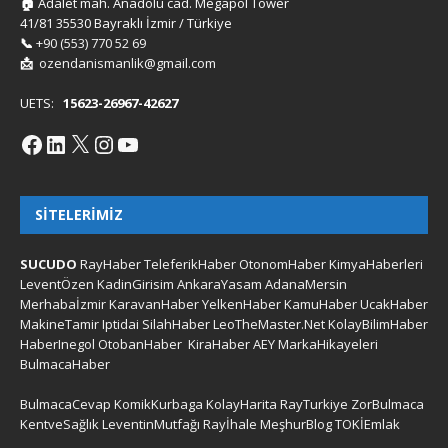
🏠
Adalet mah. Anadolu cad. Megapol Tower
41/81 35530 Bayraklı İzmir / Türkiye
📞
+90 (553) 770 52 69
📩
ozendanismanlik@gmail.com
UETS:
15623-26967-42627
SITELERIMIZ
SUCUDO
RayHaber
TeleferikHaber
OtonomHaber
KimyaHaberleri
LeventÖzen
KadinGirisim
AnkaraYasam
AdanaMersin
Merhabaİzmir
KaravanHaber
YelkenHaber
KamuHaber
UcakHaber
MakineTamir
Iptidai
SilahHaber
LeoTheMaster.Net
KolayBilimHaber
HaberInegol
OtobanHaber
KiraHaber
AEY
MarkaHikayeleri
BulmacaHaber
BulmacaCevap
KomikKurbaga
KolayHarita
RayTurkiye
ZorBulmaca
KentveSağlık
LeventinMutfağı
Rayİhale
MeşhurBlog
TOKİEmlak