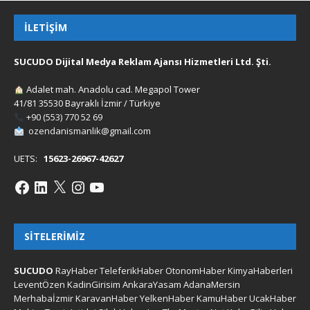
İLETIŞIM
SUCUDO Dijital Medya Reklam Ajansı Hizmetleri Ltd. Şti.
Adalet mah. Anadolu cad. Megapol Tower
41/81 35530 Bayraklı İzmir / Türkiye
+90 (553) 770 52 69
ozendanismanlik@gmail.com
UETS:
15623-26967-42627
SITELERIMIZ
SUCUDO
RayHaber
TeleferikHaber
OtonomHaber
KimyaHaberleri
LeventÖzen
KadinGirisim
AnkaraYasam
AdanaMersin
Merhabaİzmir
KaravanHaber
YelkenHaber
KamuHaber
UcakHaber