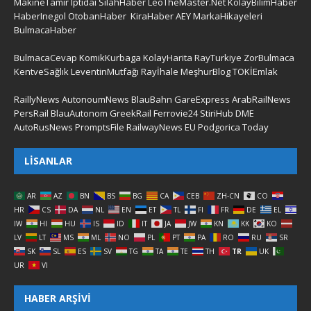
MakineTamir
Iptidai
SilahHaber
LeoTheMaster.Net
KolayBilimHaber
HaberInegol
OtobanHaber
KiraHaber
AEY
MarkaHikayeleri
BulmacaHaber
BulmacaCevap
KomikKurbaga
KolayHarita
RayTurkiye
ZorBulmaca
KentveSağlık
LeventinMutfağı
Rayİhale
MeşhurBlog
TOKİEmlak
RaillyNews
AutonoumNews
BlauBahn
GareExpress
ArabRailNews
PersRail
BlauAutonom
GreekRail
Ferrovie24
StiriHub
DME
AutoRusNews
PromptsFile
RailwayNews EU
Podgorica Today
LISANLAR
AR
AZ
BN
BS
BG
CA
CEB
ZH-CN
CO
HR
CS
DA
NL
EN
ET
TL
FI
FR
DE
EL
IW
HI
HU
IS
ID
IT
JA
JW
KN
KK
KO
LV
LT
MS
ML
NO
PL
PT
PA
RO
RU
SR
SK
SL
ES
SV
TG
TA
TE
TH
TR
UK
UR
VI
HABER ARŞIVI