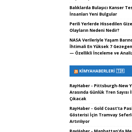
Balıklarda Bulaşıcı Kanser Tes
İnsanları Yeni Bulgular
Perili Yerlerde Hissedilen Giz
Olayların Nedeni Nedir?
NASA Verileriyle Yaşam Barın
İhtimali En Yüksek 7 Gezegen
— Özellikli İnceleme ve Anali
KIMYAHABERLERI 🇹🇷
RayHaber - Pittsburgh-New Y
Arasında Günlük Tren Sayısı İ
Çıkacak
RayHaber - Gold Coast’ta Pas
Gösterisi İçin Tramvay Seferl
Artırılıyor
RayHaber - Manhattan’da Me