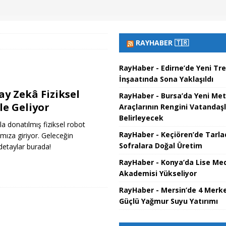
RAYHABER 🇹🇷
RayHaber - Edirne’de Yeni Tre
İnşaatında Sona Yaklaşıldı
y Zekâ Fiziksel
RayHaber - Bursa’da Yeni Met
e Geliyor
Araçlarının Rengini Vatandaş
Belirleyecek
a donatılmış fiziksel robot
RayHaber - Keçiören’de Tarl
ımıza giriyor. Geleceğin
Sofralara Doğal Üretim
detaylar burada!
RayHaber - Konya’da Lise Me
Akademisi Yükseliyor
RayHaber - Mersin’de 4 Merke
Güçlü Yağmur Suyu Yatırımı