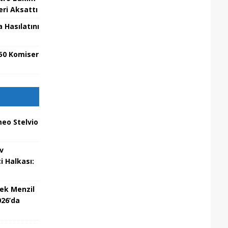
eri Aksattı
 Hasılatını
50 Komiser
eo Stelvio
v
i Halkası:
ek Menzil
026’da