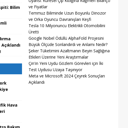
Uyarısı: Küresel Çip Kıtlığına Rağmen Bilanço
ve Fiyatlar
piti: Bilim
Temmuz Biliminde Uzun Boyunlu Dinozor
ve Orka Oyuncu Davranışları Keşfi
emli
Tesla 10 Milyonuncu Elektrikli Otomobilini
Üretti
Google Nobel Ödüllü AlphaFold Projesini
dırma
Büyük Ölçüde Sonlandırdı ve Anlamı Nedir?
 Açıklandı
Şeker Tüketimini Azaltmanın Beyin Sağlığına
z
Etkileri Üzerine Yeni Araştırmalar
Çin'in Yeni Uydu Gözlem Görevleri için İki
Test Uydusu Uzaya Taşınıyor
Meta ve Microsoft 2024 Çeyrek Sonuçları
Açıklandı
ork
kiye
ifik Hava
eri
tro Bakım