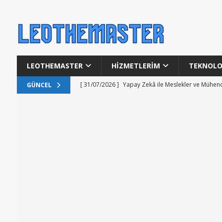
LEOTHEMASTER
HİZMETLERİM
TEKNOLO
[ 31/07/2026 ]
Yapay Zekâ ile Meslekler ve Mühen
GÜNCEL
[ 31/07/2026 ]
Türknet Erişim Sorunu ve 31 Temmuz
[ 31/07/2026 ]
Apple’dan Rekor Gelir ve iPhone 18 
TEKNOLOJI
[ 30/07/2026 ]
Temmuz Biliminde Uzun Boyunlu Di
[ 01/08/2026 ]
Göklerde Ateş Dansı: Perseid Mete