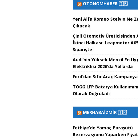
OTONOMHABER 🇹🇷
Yeni Alfa Romeo Stelvio Ne 
Çıkacak
Çinli Otomotiv Üreticisinden A
İkinci Halkası: Leapmotor A0
Siparişte
Audi’nin Yüksek Menzil En Uyg
Elektriklisi 2026’da Yollarda
Ford’dan Sıfır Araç Kampanyal
TOGG LFP Batarya Kullanımın
Olarak Doğruladı
MERHABAİZMIR 🇹🇷
Fethiye’de Yamaç Paraşütü
Rezervasyonu Yaparken Fiyat 