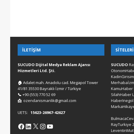
İLETIŞIM
SITELER
SUCUDO Dijital Medya Reklam Ajansı
SUCUDO
Ra
Hizmetleri Ltd. Şti.
OtonomHab
KadinGirisim
🏠
Adalet mah. Anadolu cad. Megapol Tower
Merhabaİzm
41/81 35530 Bayraklı İzmir / Türkiye
KamuHaber
📞
+90 (553) 770 52 69
SilahHaber
📩
ozendanismanlik@gmail.com
HaberInegol
MarkaHikaye
UETS:
15623-26967-42627
BulmacaCev
RayTurkiye
LeventinMut