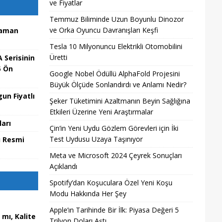
ve Fiyatlar
Temmuz Biliminde Uzun Boyunlu Dinozor
ve Orka Oyuncu Davranışları Keşfi
Zaman
Tesla 10 Milyonuncu Elektrikli Otomobilini
Üretti
 Serisinin
5 Ön
Google Nobel Ödüllü AlphaFold Projesini
Büyük Ölçüde Sonlandırdı ve Anlamı Nedir?
un Fiyatlı
Şeker Tüketimini Azaltmanın Beyin Sağlığına
Etkileri Üzerine Yeni Araştırmalar
arı
Çin’in Yeni Uydu Gözlem Görevleri için İki
Test Uydusu Uzaya Taşınıyor
ı Resmi
Meta ve Microsoft 2024 Çeyrek Sonuçları
Açıklandı
Spotify’dan Koşuculara Özel Yeni Koşu
Modu Hakkında Her Şey
Apple’ın Tarihinde Bir İlk: Piyasa Değeri 5
mı, Kalite
Trilyon Doları Aştı