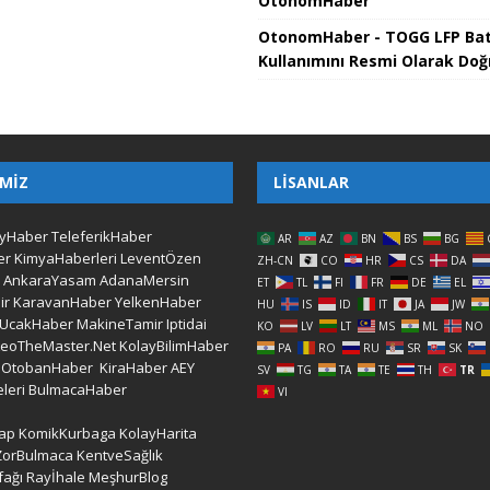
OtonomHaber
OtonomHaber - TOGG LFP Ba
Kullanımını Resmi Olarak Doğ
IMIZ
LISANLAR
yHaber
TeleferikHaber
AR
AZ
BN
BS
BG
er
KimyaHaberleri
LeventÖzen
ZH-CN
CO
HR
CS
DA
AnkaraYasam
AdanaMersin
ET
TL
FI
FR
DE
EL
ir
KaravanHaber
YelkenHaber
HU
IS
ID
IT
JA
JW
UcakHaber
MakineTamir
Iptidai
KO
LV
LT
MS
ML
NO
LeoTheMaster.Net
KolayBilimHaber
PA
RO
RU
SR
SK
OtobanHaber
KiraHaber
AEY
SV
TG
TA
TE
TH
TR
leri
BulmacaHaber
VI
ap
KomikKurbaga
KolayHarita
ZorBulmaca
KentveSağlık
fağı
Rayİhale
MeşhurBlog