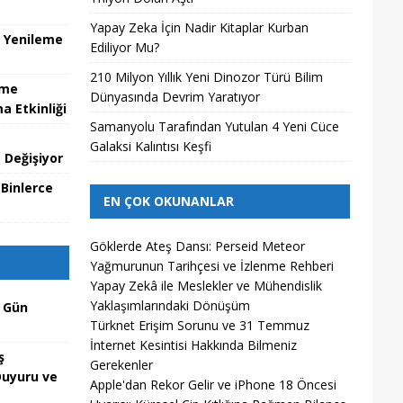
Yapay Zeka İçin Nadir Kitaplar Kurban
u Yenileme
Ediliyor Mu?
210 Milyon Yıllık Yeni Dinozor Türü Bilim
zme
Dünyasında Devrim Yaratıyor
 Etkinliği
Samanyolu Tarafından Yutulan 4 Yeni Cüce
Galaksi Kalıntısı Keşfi
 Değişiyor
 Binlerce
EN ÇOK OKUNANLAR
Göklerde Ateş Dansı: Perseid Meteor
Yağmurunun Tarihçesi ve İzlenme Rehberi
Yapay Zekâ ile Meslekler ve Mühendislik
Yaklaşımlarındaki Dönüşüm
r Gün
Türknet Erişim Sorunu ve 31 Temmuz
İnternet Kesintisi Hakkında Bilmeniz
ş
Gerekenler
Duyuru ve
Apple'dan Rekor Gelir ve iPhone 18 Öncesi