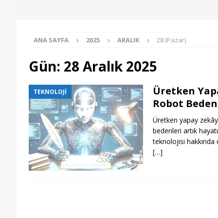
ANA SAYFA
2025
ARALIK
28 (Pazar)
Gün:
28 Aralık 2025
Üretken Yapa
TEKNOLOJI
Robot Bedenl
Üretken yapay zekâyl
bedenleri artık hayat
teknolojisi hakkında 
[…]