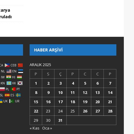
tarya
ruladı
HABER ARŞIVI
ARALIK 2025
CA
CEB
NL
EN
P
S
Ç
P
C
C
P
IW
HI
1
2
3
4
5
6
7
KN
KK
PL
PT
8
9
10
11
12
13
14
SL
ES
UK
UR
15
16
17
18
19
20
21
22
23
24
25
26
27
28
29
30
31
« Kas
Oca »