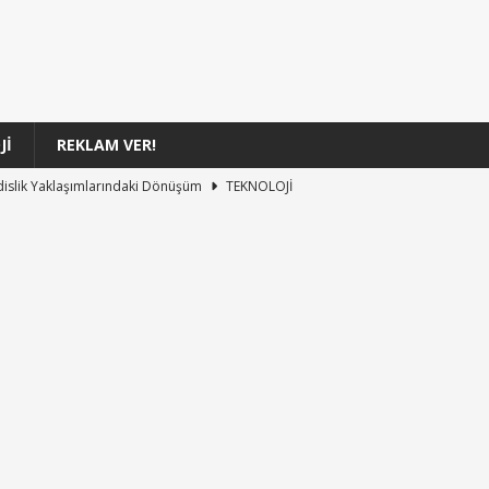
JI
REKLAM VER!
dislik Yaklaşımlarındaki Dönüşüm
TEKNOLOJI
 İnternet Kesintisi Hakkında Bilmeniz Gerekenler
TEKNOLOJI
Öncesi Uyarısı: Küresel Çip Kıtlığına Rağmen Bilanço ve Fiyatlar
nozor ve Orka Oyuncu Davranışları Keşfi
TEKNOLOJI
or Yağmurunun Tarihçesi ve İzlenme Rehberi
TEKNOLOJI