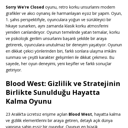
Sorry We’re Closed
oyunu, retro korku unsurlarını modern
grafikler ve akıcı oynanış ile harmanlayan eşsiz bir yapım. Oyun,
1. şahıs perspektifiyle, oyunculara yoğun ve sürükleyici bir
hikaye sunarken, aynı zamanda klasik korku atmosferini
yeniden canlandırıyor. Oyunun temelinde yatan temalar, korku
ve psikolojik gerilim unsurlarını başarılı şekilde bir araya
getirerek, oyunculara unutulmaz bir deneyim yaşatıyor. Oyunun
en dikkat çekici yönlerinden biri, farklı sonlara ulaşma imkânı
sunması ve çeşitli karakter gelişimleri ile dikkat çekmesi. Bu
sayede, her oyun deneyimi, yeni keşifler ve farklı sonuçlar
getiriyor.
Blood West: Gizlilik ve Stratejinin
Birlikte Sunulduğu Hayatta
Kalma Oyunu
23 Aralık’ta ücretsiz erişime açılan
Blood West
, hayatta kalma
ve gizlilik elementlerini bir araya getiren, detaylı açık dünya
yapısına sahip eşsiz bir oyundur. Oyunun en büyük