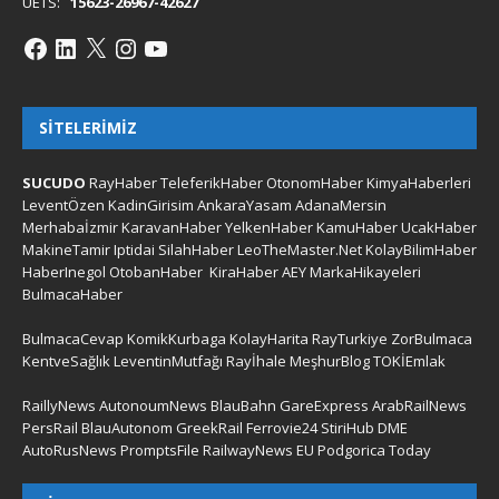
UETS:
15623-26967-42627
SITELERIMIZ
SUCUDO
RayHaber
TeleferikHaber
OtonomHaber
KimyaHaberleri
LeventÖzen
KadinGirisim
AnkaraYasam
AdanaMersin
Merhabaİzmir
KaravanHaber
YelkenHaber
KamuHaber
UcakHaber
MakineTamir
Iptidai
SilahHaber
LeoTheMaster.Net
KolayBilimHaber
HaberInegol
OtobanHaber
KiraHaber
AEY
MarkaHikayeleri
BulmacaHaber
BulmacaCevap
KomikKurbaga
KolayHarita
RayTurkiye
ZorBulmaca
KentveSağlık
LeventinMutfağı
Rayİhale
MeşhurBlog
TOKİEmlak
RaillyNews
AutonoumNews
BlauBahn
GareExpress
ArabRailNews
PersRail
BlauAutonom
GreekRail
Ferrovie24
StiriHub
DME
AutoRusNews
PromptsFile
RailwayNews EU
Podgorica Today