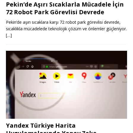
Pekin’de Aşırı Sıcaklarla Mücadele İçin
72 Robot Park Görevlisi Devrede
Pekin’de aşırı sıcaklara karşı 72 robot park görevlisi devrede,
sıcaklıkla mücadelede teknolojik çözüm ve önlemler güçleniyor.
[…]
Yandex Türkiye Harita