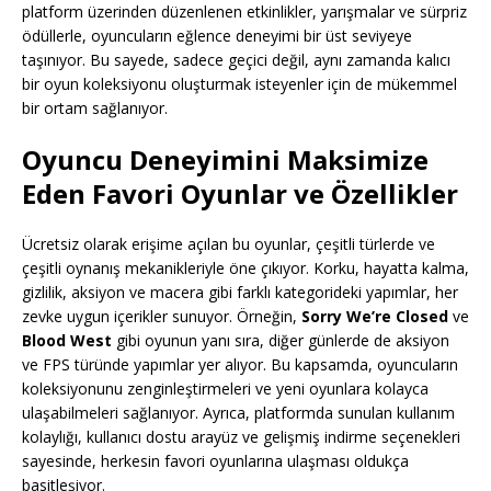
platform üzerinden düzenlenen etkinlikler, yarışmalar ve sürpriz
ödüllerle, oyuncuların eğlence deneyimi bir üst seviyeye
taşınıyor. Bu sayede, sadece geçici değil, aynı zamanda kalıcı
bir oyun koleksiyonu oluşturmak isteyenler için de mükemmel
bir ortam sağlanıyor.
Oyuncu Deneyimini Maksimize
Eden Favori Oyunlar ve Özellikler
Ücretsiz olarak erişime açılan bu oyunlar, çeşitli türlerde ve
çeşitli oynanış mekanikleriyle öne çıkıyor. Korku, hayatta kalma,
gizlilik, aksiyon ve macera gibi farklı kategorideki yapımlar, her
zevke uygun içerikler sunuyor. Örneğin,
Sorry We’re Closed
ve
Blood West
gibi oyunun yanı sıra, diğer günlerde de aksiyon
ve FPS türünde yapımlar yer alıyor. Bu kapsamda, oyuncuların
koleksiyonunu zenginleştirmeleri ve yeni oyunlara kolayca
ulaşabilmeleri sağlanıyor. Ayrıca, platformda sunulan kullanım
kolaylığı, kullanıcı dostu arayüz ve gelişmiş indirme seçenekleri
sayesinde, herkesin favori oyunlarına ulaşması oldukça
basitleşiyor.