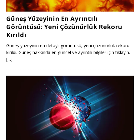
Güneş Yüzeyinin En Ayrıntılı
Görüntüsü: Yeni Çözünürlük Rekoru
Kırıldı
Güneş yüzeyinin en detaylı görüntüsü, yeni çözünürlük rekoru
kırıldı. Güneş hakkında en güncel ve ayrıntılı bilgiler için tıklayın.
[…]