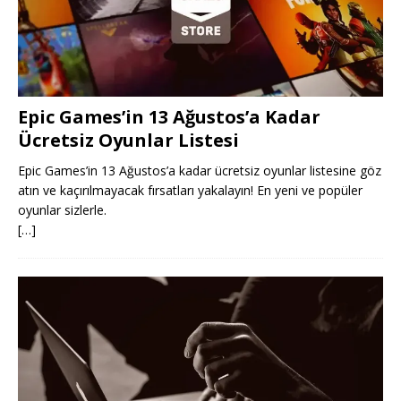
Epic Games’in 13 Ağustos’a Kadar
Ücretsiz Oyunlar Listesi
Epic Games’in 13 Ağustos’a kadar ücretsiz oyunlar listesine göz
atın ve kaçırılmayacak fırsatları yakalayın! En yeni ve popüler
oyunlar sizlerle.
[…]