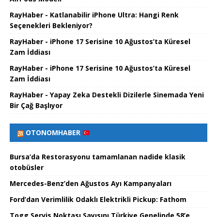
RayHaber - Katlanabilir iPhone Ultra: Hangi Renk
Seçenekleri Bekleniyor?
RayHaber - iPhone 17 Serisine 10 Ağustos’ta Küresel
Zam İddiası
RayHaber - iPhone 17 Serisine 10 Ağustos’ta Küresel
Zam İddiası
RayHaber - Yapay Zeka Destekli Dizilerle Sinemada Yeni
Bir Çağ Başlıyor
OTONOMHABER
Bursa’da Restorasyonu tamamlanan nadide klasik
otobüsler
Mercedes-Benz’den Ağustos Ayı Kampanyaları
Ford’dan Verimlilik Odaklı Elektrikli Pickup: Fathom
Togg Servis Noktası Sayısını Türkiye Genelinde 58’e