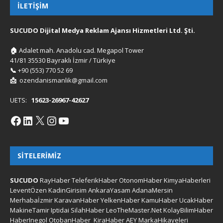
İLETIŞIM
SUCUDO Dijital Medya Reklam Ajansı Hizmetleri Ltd. Şti.
🏠
Adalet mah. Anadolu cad. Megapol Tower
41/81 35530 Bayraklı İzmir / Türkiye
📞
+90 (553) 770 52 69
📩
ozendanismanlik@gmail.com
UETS:
15623-26967-42627
SITELERIMIZ
SUCUDO
RayHaber
TeleferikHaber
OtonomHaber
KimyaHaberleri
LeventÖzen
KadinGirisim
AnkaraYasam
AdanaMersin
Merhabaİzmir
KaravanHaber
YelkenHaber
KamuHaber
UcakHaber
MakineTamir
Iptidai
SilahHaber
LeoTheMaster.Net
KolayBilimHaber
HaberInegol
OtobanHaber
KiraHaber
AEY
MarkaHikayeleri