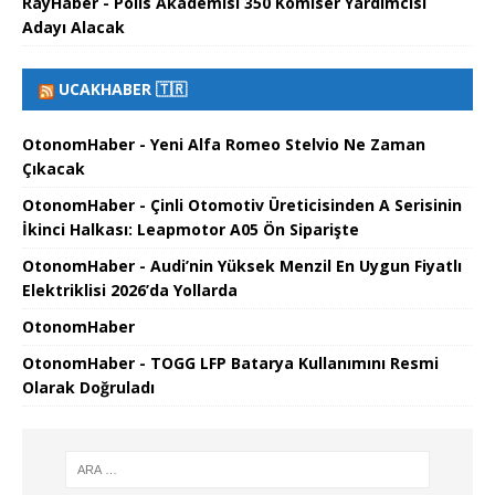
RayHaber - Polis Akademisi 350 Komiser Yardımcısı
Adayı Alacak
UCAKHABER 🇹🇷
OtonomHaber - Yeni Alfa Romeo Stelvio Ne Zaman
Çıkacak
OtonomHaber - Çinli Otomotiv Üreticisinden A Serisinin
İkinci Halkası: Leapmotor A05 Ön Siparişte
OtonomHaber - Audi’nin Yüksek Menzil En Uygun Fiyatlı
Elektriklisi 2026’da Yollarda
OtonomHaber
OtonomHaber - TOGG LFP Batarya Kullanımını Resmi
Olarak Doğruladı