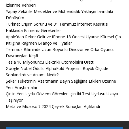
İzlenme Rehberi
Yapay Zekâ ile Meslekler ve Mühendislik Yaklaşımlarındaki
Dönüşüm
Türknet Erişim Sorunu ve 31 Temmuz İnternet Kesintisi
Hakkında Bilmeniz Gerekenler
Apple'dan Rekor Gelir ve iPhone 18 Öncesi Uyarısı: Küresel Çip
Kıtlığına Rağmen Bilanço ve Fiyatlar
Temmuz Biliminde Uzun Boyunlu Dinozor ve Orka Oyuncu
Davranışları Keşfi
Tesla 10 Milyonuncu Elektrikli Otomobilini Üretti
Google Nobel Ödüllü AlphaFold Projesini Büyük Ölçüde
Sonlandırdı ve Anlamı Nedir?
Şeker Tüketimini Azaltmanın Beyin Sağlığına Etkileri Üzerine
Yeni Araştırmalar
Çin'in Yeni Uydu Gözlem Görevleri için İki Test Uydusu Uzaya
Taşınıyor
Meta ve Microsoft 2024 Çeyrek Sonuçları Açıklandı