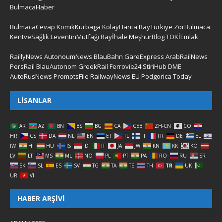
BulmacaHaber
BulmacaCevap
KomikKurbaga
KolayHarita
RayTurkiye
ZorBulmaca
KentveSağlık
LeventinMutfağı
Rayİhale
MeşhurBlog
TOKİEmlak
RaillyNews
AutonoumNews
BlauBahn
GareExpress
ArabRailNews
PersRail
BlauAutonom
GreekRail
Ferrovie24
StiriHub
DME
AutoRusNews
PromptsFile
RailwayNews EU
Podgorica Today
LISANLAR
AR
AZ
BN
BS
BG
CA
CEB
ZH-CN
CO
HR
CS
DA
NL
EN
ET
TL
FI
FR
DE
EL
IW
HI
HU
IS
ID
IT
JA
JW
KN
KK
KO
LV
LT
MS
ML
NO
PL
PT
PA
RO
RU
SR
SK
SL
ES
SV
TG
TA
TE
TH
TR
UK
UR
VI
HABER ARŞIVI