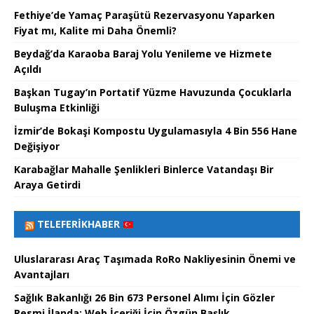
Fethiye’de Yamaç Paraşütü Rezervasyonu Yaparken
Fiyat mı, Kalite mi Daha Önemli?
Beydağ’da Karaoba Baraj Yolu Yenileme ve Hizmete
Açıldı
Başkan Tugay’ın Portatif Yüzme Havuzunda Çocuklarla
Buluşma Etkinliği
İzmir’de Bokaşi Kompostu Uygulamasıyla 4 Bin 556 Hane
Değişiyor
Karabağlar Mahalle Şenlikleri Binlerce Vatandaşı Bir
Araya Getirdi
TELEFERIKHABER
Uluslararası Araç Taşımada RoRo Nakliyesinin Önemi ve
Avantajları
Sağlık Bakanlığı 26 Bin 673 Personel Alımı İçin Gözler
Resmi İlanda: Web İçeriği İçin Özgün Başlık