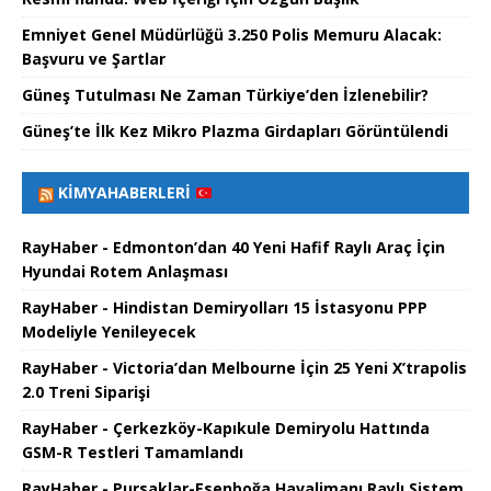
Emniyet Genel Müdürlüğü 3.250 Polis Memuru Alacak:
Başvuru ve Şartlar
Güneş Tutulması Ne Zaman Türkiye’den İzlenebilir?
Güneş’te İlk Kez Mikro Plazma Girdapları Görüntülendi
KIMYAHABERLERI
RayHaber - Edmonton’dan 40 Yeni Hafif Raylı Araç İçin
Hyundai Rotem Anlaşması
RayHaber - Hindistan Demiryolları 15 İstasyonu PPP
Modeliyle Yenileyecek
RayHaber - Victoria’dan Melbourne İçin 25 Yeni X’trapolis
2.0 Treni Siparişi
RayHaber - Çerkezköy-Kapıkule Demiryolu Hattında
GSM-R Testleri Tamamlandı
RayHaber - Pursaklar-Esenboğa Havalimanı Raylı Sistem