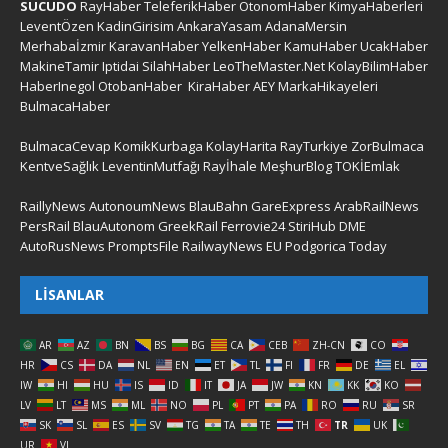
SUCUDO
RayHaber
TeleferikHaber
OtonomHaber
KimyaHaberleri
LeventÖzen
KadinGirisim
AnkaraYasam
AdanaMersin
Merhabaİzmir
KaravanHaber
YelkenHaber
KamuHaber
UcakHaber
MakineTamir
Iptidai
SilahHaber
LeoTheMaster.Net
KolayBilimHaber
HaberInegol
OtobanHaber
KiraHaber
AEY
MarkaHikayeleri
BulmacaHaber
BulmacaCevap
KomikKurbaga
KolayHarita
RayTurkiye
ZorBulmaca
KentveSağlık
LeventinMutfağı
Rayİhale
MeşhurBlog
TOKİEmlak
RaillyNews
AutonoumNews
BlauBahn
GareExpress
ArabRailNews
PersRail
BlauAutonom
GreekRail
Ferrovie24
StiriHub
DME
AutoRusNews
PromptsFile
RailwayNews EU
Podgorica Today
LISANLAR
AR
AZ
BN
BS
BG
CA
CEB
ZH-CN
CO
HR
CS
DA
NL
EN
ET
TL
FI
FR
DE
EL
IW
HI
HU
IS
ID
IT
JA
JW
KN
KK
KO
LV
LT
MS
ML
NO
PL
PT
PA
RO
RU
SR
SK
SL
ES
SV
TG
TA
TE
TH
TR
UK
UR
VI