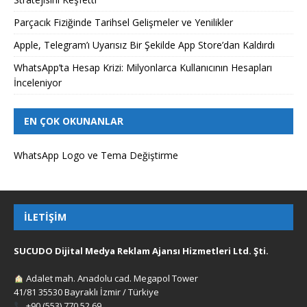
Parçacık Fiziğinde Tarihsel Gelişmeler ve Yenilikler
Apple, Telegram’ı Uyarısız Bir Şekilde App Store’dan Kaldırdı
WhatsApp’ta Hesap Krizi: Milyonlarca Kullanıcının Hesapları
İnceleniyor
EN ÇOK OKUNANLAR
WhatsApp Logo ve Tema Değiştirme
İLETIŞIM
SUCUDO Dijital Medya Reklam Ajansı Hizmetleri Ltd. Şti.
Adalet mah. Anadolu cad. Megapol Tower
41/81 35530 Bayraklı İzmir / Türkiye
+90 (553) 770 52 69