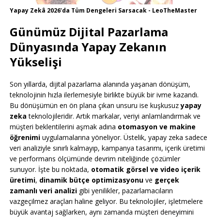
Yapay Zekâ 2026’da Tüm Dengeleri Sarsacak - LeoTheMaster
Günümüz Dijital Pazarlama
Dünyasında Yapay Zekanın
Yükselişi
Son yıllarda, dijital pazarlama alanında yaşanan dönüşüm,
teknolojinin hızla ilerlemesiyle birlikte büyük bir ivme kazandı.
Bu dönüşümün en ön plana çıkan unsuru ise kuşkusuz
yapay
zeka
teknolojileridir. Artık markalar, veriyi anlamlandırmak ve
müşteri beklentilerini aşmak adına
otomasyon ve makine
öğrenimi
uygulamalarına yöneliyor. Üstelik, yapay zeka sadece
veri analiziyle sınırlı kalmayıp, kampanya tasarımı, içerik üretimi
ve performans ölçümünde devrim niteliğinde çözümler
sunuyor. İşte bu noktada,
otomatik görsel ve video içerik
üretimi
,
dinamik bütçe optimizasyonu
ve
gerçek
zamanlı veri analizi
gibi yenilikler, pazarlamacıların
vazgeçilmez araçları haline geliyor. Bu teknolojiler, işletmelere
büyük avantaj sağlarken, aynı zamanda müşteri deneyimini