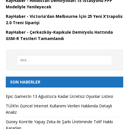
RayHaber - Hindistan Demiryolları 15 İstasyonu PPP
Modeliyle Yenileyecek
RayHaber - Victoria’dan Melbourne İçin 25 Yeni X’trapolis
2.0 Treni Siparişi
RayHaber - Çerkezköy-Kapıkule Demiryolu Hattında
GSM-R Testleri Tamamlandı
SON HABERLER
Epic Games’in 13 Ağustos’a Kadar Ücretsiz Oyunlar Listesi
TÜİK’in Güncel İnternet Kullanımı Verileri Hakkında Detaylı
Analiz
Güney Kore’de Yapay Zeka ile Şarkı Üretiminde Telif Hakkı
Kararları