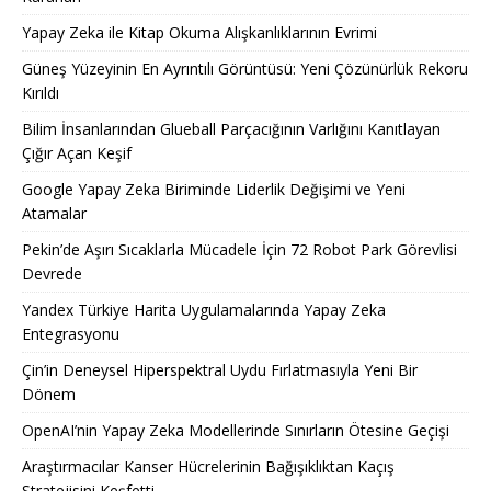
Yapay Zeka ile Kitap Okuma Alışkanlıklarının Evrimi
Güneş Yüzeyinin En Ayrıntılı Görüntüsü: Yeni Çözünürlük Rekoru
Kırıldı
Bilim İnsanlarından Glueball Parçacığının Varlığını Kanıtlayan
Çığır Açan Keşif
Google Yapay Zeka Biriminde Liderlik Değişimi ve Yeni
Atamalar
Pekin’de Aşırı Sıcaklarla Mücadele İçin 72 Robot Park Görevlisi
Devrede
Yandex Türkiye Harita Uygulamalarında Yapay Zeka
Entegrasyonu
Çin’in Deneysel Hiperspektral Uydu Fırlatmasıyla Yeni Bir
Dönem
OpenAI’nin Yapay Zeka Modellerinde Sınırların Ötesine Geçişi
Araştırmacılar Kanser Hücrelerinin Bağışıklıktan Kaçış
Stratejisini Keşfetti