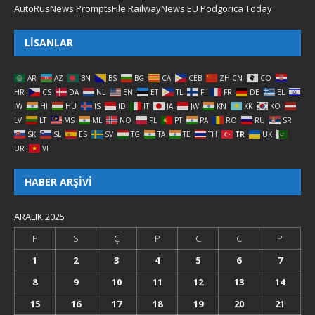
AutoRusNews
PromptsFile
RailwayNews EU
Podgorica Today
LISANLAR
AR
AZ
BN
BS
BG
CA
CEB
ZH-CN
CO
HR
CS
DA
NL
EN
ET
TL
FI
FR
DE
EL
IW
HI
HU
IS
ID
IT
JA
JW
KN
KK
KO
LV
LT
MS
ML
NO
PL
PT
PA
RO
RU
SR
SK
SL
ES
SV
TG
TA
TE
TH
TR
UK
UR
VI
HABER ARŞIVI
ARALIK 2025
P
S
Ç
P
C
C
P
1
2
3
4
5
6
7
8
9
10
11
12
13
14
15
16
17
18
19
20
21