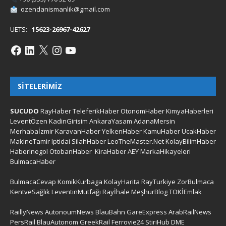
ozendanismanlik@gmail.com
UETS:
15623-26967-42627
SITELERIMIZ
SUCUDO
RayHaber
TeleferikHaber
OtonomHaber
KimyaHaberleri
LeventÖzen
KadinGirisim
AnkaraYasam
AdanaMersin
Merhabaİzmir
KaravanHaber
YelkenHaber
KamuHaber
UcakHaber
MakineTamir
Iptidai
SilahHaber
LeoTheMaster.Net
KolayBilimHaber
HaberInegol
OtobanHaber
KiraHaber
AEY
MarkaHikayeleri
BulmacaHaber
BulmacaCevap
KomikKurbaga
KolayHarita
RayTurkiye
ZorBulmaca
KentveSağlık
LeventinMutfağı
Rayİhale
MeşhurBlog
TOKİEmlak
RaillyNews
AutonoumNews
BlauBahn
GareExpress
ArabRailNews
PersRail
BlauAutonom
GreekRail
Ferrovie24
StiriHub
DME