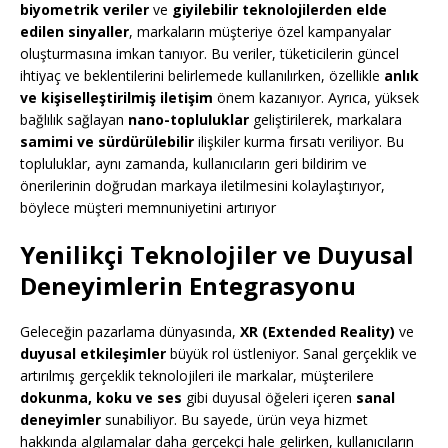
biyometrik veriler
ve
giyilebilir teknolojilerden elde
edilen sinyaller
, markaların müşteriye özel kampanyalar
oluşturmasına imkan tanıyor. Bu veriler, tüketicilerin güncel
ihtiyaç ve beklentilerini belirlemede kullanılırken, özellikle
anlık
ve kişiselleştirilmiş iletişim
önem kazanıyor. Ayrıca, yüksek
bağlılık sağlayan
nano-topluluklar
geliştirilerek, markalara
samimi ve sürdürülebilir
ilişkiler kurma fırsatı veriliyor. Bu
topluluklar, aynı zamanda, kullanıcıların geri bildirim ve
önerilerinin doğrudan markaya iletilmesini kolaylaştırıyor,
böylece müşteri memnuniyetini artırıyor
Yenilikçi Teknolojiler ve Duyusal
Deneyimlerin Entegrasyonu
Geleceğin pazarlama dünyasında,
XR (Extended Reality)
ve
duyusal etkileşimler
büyük rol üstleniyor. Sanal gerçeklik ve
artırılmış gerçeklik teknolojileri ile markalar, müşterilere
dokunma, koku ve ses
gibi duyusal öğeleri içeren
sanal
deneyimler
sunabiliyor. Bu sayede, ürün veya hizmet
hakkında algılamalar daha gerçekçi hale gelirken, kullanıcıların