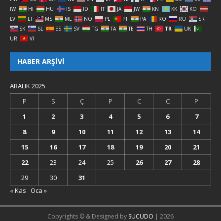
IW
HI
HU
IS
ID
IT
JA
JW
KN
KK
KO
LV
LT
MS
ML
NO
PL
PT
PA
RO
RU
SR
SK
SL
ES
SV
TG
TA
TE
TH
TR
UK
UR
VI
HABER ARŞIVI
ARALIK 2025
P
S
Ç
P
C
C
P
1
2
3
4
5
6
7
8
9
10
11
12
13
14
15
16
17
18
19
20
21
22
23
24
25
26
27
28
29
30
31
« Kas
Oca »
Copyrights © & Designed by
SUCUDO
| 2026