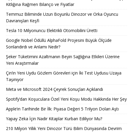
Kıtlığına Rağmen Bilanço ve Fiyatlar
Temmuz Biliminde Uzun Boyunlu Dinozor ve Orka Oyuncu
Davranışları Keşfi
Tesla 10 Milyonuncu Elektrikli Otomobilini Üretti
Google Nobel Ödüllü AlphaFold Projesini Büyük Ölçüde
Sonlandırdı ve Anlamı Nedir?
Şeker Tüketimini Azaltmanın Beyin Sağlığına Etkileri Üzerine
Yeni Araştırmalar
Çin’in Yeni Uydu Gözlem Görevleri için İki Test Uydusu Uzaya
Taşınıyor
Meta ve Microsoft 2024 Çeyrek Sonuçları Açıklandı
Spotify’dan Koşuculara Özel Yeni Koşu Modu Hakkında Her Şey
Apple’ın Tarihinde Bir İlk: Piyasa Değeri 5 Trilyon Doları Aştı
Yapay Zeka İçin Nadir Kitaplar Kurban Ediliyor Mu?
210 Milyon Yıllık Yeni Dinozor Türü Bilim Dünyasında Devrim