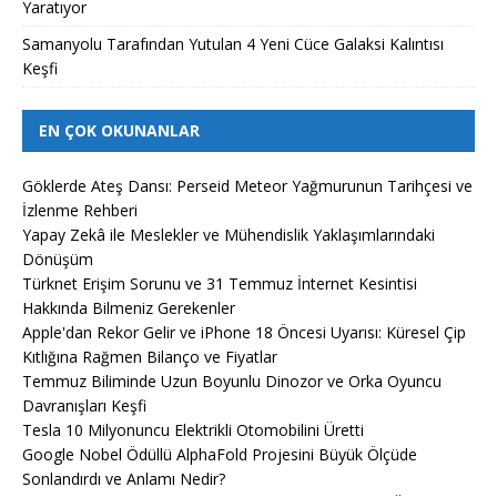
Yaratıyor
Samanyolu Tarafından Yutulan 4 Yeni Cüce Galaksi Kalıntısı
Keşfi
EN ÇOK OKUNANLAR
Göklerde Ateş Dansı: Perseid Meteor Yağmurunun Tarihçesi ve
İzlenme Rehberi
Yapay Zekâ ile Meslekler ve Mühendislik Yaklaşımlarındaki
Dönüşüm
Türknet Erişim Sorunu ve 31 Temmuz İnternet Kesintisi
Hakkında Bilmeniz Gerekenler
Apple'dan Rekor Gelir ve iPhone 18 Öncesi Uyarısı: Küresel Çip
Kıtlığına Rağmen Bilanço ve Fiyatlar
Temmuz Biliminde Uzun Boyunlu Dinozor ve Orka Oyuncu
Davranışları Keşfi
Tesla 10 Milyonuncu Elektrikli Otomobilini Üretti
Google Nobel Ödüllü AlphaFold Projesini Büyük Ölçüde
Sonlandırdı ve Anlamı Nedir?