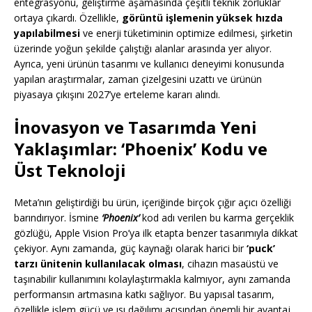
entegrasyonu, geliştirme aşamasında çeşitli teknik zorluklar
ortaya çıkardı. Özellikle,
görüntü işlemenin yüksek hızda
yapılabilmesi
ve enerji tüketiminin optimize edilmesi, şirketin
üzerinde yoğun şekilde çalıştığı alanlar arasında yer alıyor.
Ayrıca, yeni ürünün tasarımı ve kullanıcı deneyimi konusunda
yapılan araştırmalar, zaman çizelgesini uzattı ve ürünün
piyasaya çıkışını 2027’ye erteleme kararı alındı.
İnovasyon ve Tasarımda Yeni
Yaklaşımlar: ‘Phoenix’ Kodu ve
Üst Teknoloji
Meta’nın geliştirdiği bu ürün, içeriğinde birçok çığır açıcı özelliği
barındırıyor. İsmine
‘Phoenix’
kod adı verilen bu karma gerçeklik
gözlüğü, Apple Vision Pro’ya ilk etapta benzer tasarımıyla dikkat
çekiyor. Aynı zamanda, güç kaynağı olarak harici bir
‘puck’
tarzı ünitenin kullanılacak olması
, cihazın masaüstü ve
taşınabilir kullanımını kolaylaştırmakla kalmıyor, aynı zamanda
performansın artmasına katkı sağlıyor. Bu yapısal tasarım,
özellikle işlem gücü ve ısı dağılımı açısından önemli bir avantaj