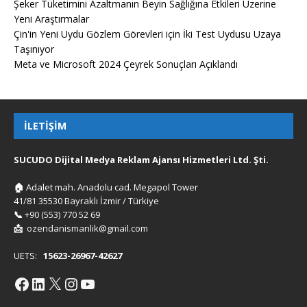
Şeker Tüketimini Azaltmanın Beyin Sağlığına Etkileri Üzerine
Yeni Araştırmalar
Çin'in Yeni Uydu Gözlem Görevleri için İki Test Uydusu Uzaya
Taşınıyor
Meta ve Microsoft 2024 Çeyrek Sonuçları Açıklandı
İLETIŞIM
SUCUDO Dijital Medya Reklam Ajansı Hizmetleri Ltd. Şti.
🏠
Adalet mah. Anadolu cad. Megapol Tower
41/81 35530 Bayraklı İzmir / Türkiye
📞
+90 (553) 770 52 69
📩
ozendanismanlik@gmail.com
UETS:
15623-26967-42627