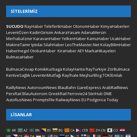
SITELERIMIZ
SUCUDO
RayHaber
TeleferikHaber
OtonomHaber
KimyaHaberleri
LeventÖzen
KadinGirisim
AnkaraYasam
AdanaMersin
Merhabaİzmir
KaravanHaber
YelkenHaber
KamuHaber
UcakHaber
MakineTamir
Iptidai
SilahHaber
LeoTheMaster.Net
KolayBilimHaber
HaberInegol
OtobanHaber
KiraHaber
AEY
MarkaHikayeleri
BulmacaHaber
BulmacaCevap
KomikKurbaga
KolayHarita
RayTurkiye
ZorBulmaca
KentveSağlık
LeventinMutfağı
Rayİhale
MeşhurBlog
TOKİEmlak
RaillyNews
AutonoumNews
BlauBahn
GareExpress
ArabRailNews
PersRail
BlauAutonom
GreekRail
Ferrovie24
StiriHub
DME
AutoRusNews
PromptsFile
RailwayNews EU
Podgorica Today
LISANLAR
AR
AZ
BN
BS
BG
CA
CEB
ZH-CN
CO
HR
CS
DA
NL
EN
ET
TL
FI
FR
DE
EL