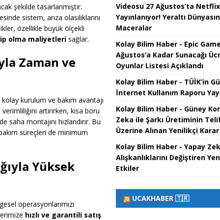
Videosu 27 Ağustos’ta Netflix
acak şekilde tasarlanmıştır.
Yayınlanıyor! Yeraltı Dünyası
sinde sistem, arıza olasılıklarını
Maceralar
kler, özellikle büyük ölçekli
p olma maliyetleri
sağlar.
Kolay Bilim Haber - Epic Game
Ağustos’a Kadar Sunacağı Ücr
yla Zaman ve
Oyunlar Listesi Açıklandı
Kolay Bilim Haber - TÜİK’in G
İnternet Kullanım Raporu Yay
 kolay kurulum ve bakım avantajı
Kolay Bilim Haber - Güney Ko
 verimliliğini artırırken, kısa boru
Zeka ile Şarkı Üretiminin Teli
de saha montajını hızlandırır. Bu
Üzerine Alınan Yenilikçi Karar
 bakım süreçleri de minimum
Kolay Bilim Haber - Yapay Z
Alışkanlıklarını Değiştiren Yeni
Ağıyla Yüksek
Etkiler
UCAKHABER 🇹🇷
lgesel operasyonlarımızı
ilerimize
hızlı ve garantili satış