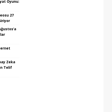
iyat Oyunu:
deosu 27
iriyor
Ağustos’a
lar
ternet
pay Zeka
n Telif