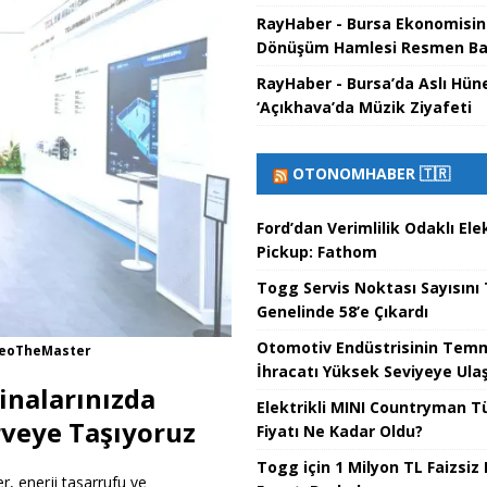
RayHaber - Bursa Ekonomisin
Dönüşüm Hamlesi Resmen Ba
RayHaber - Bursa’da Aslı Hün
‘Açıkhava’da Müzik Ziyafeti
OTONOMHABER 🇹🇷
Ford’dan Verimlilik Odaklı Elek
Pickup: Fathom
Togg Servis Noktası Sayısını
Genelinde 58’e Çıkardı
Otomotiv Endüstrisinin Tem
- LeoTheMaster
İhracatı Yüksek Seviyeye Ulaş
Binalarınızda
Elektrikli MINI Countryman T
irveye Taşıyoruz
Fiyatı Ne Kadar Oldu?
Togg için 1 Milyon TL Faizsiz 
, enerji tasarrufu ve