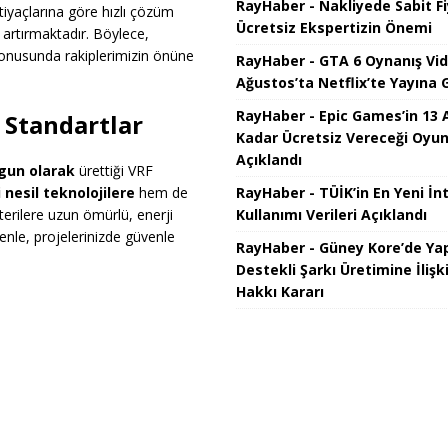
RayHaber - Nakliyede Sabit F
tiyaçlarına göre hızlı çözüm
Ücretsiz Ekspertizin Önemi
i artırmaktadır. Böylece,
nusunda rakiplerimizin önüne
RayHaber - GTA 6 Oynanış Vi
Ağustos’ta Netflix’te Yayına G
RayHaber - Epic Games’in 13 
 Standartlar
Kadar Ücretsiz Vereceği Oyun
Açıklandı
gun olarak
ürettiği VRF
RayHaber - TÜİK’in En Yeni İn
 nesil teknolojilere
hem de
Kullanımı Verileri Açıklandı
erilere uzun ömürlü, enerji
nle, projelerinizde güvenle
RayHaber - Güney Kore’de Ya
Destekli Şarkı Üretimine İlişki
Hakkı Kararı