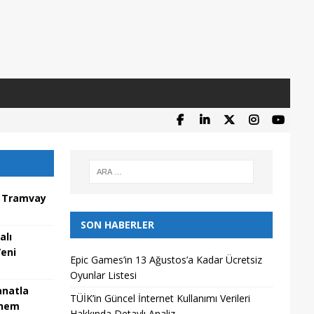
s Tramvay
SON HABERLER
alı
Yeni
Epic Games’in 13 Ağustos’a Kadar Ücretsiz
Oyunlar Listesi
anatla
TÜİK’in Güncel İnternet Kullanımı Verileri
önem
Hakkında Detaylı Analiz