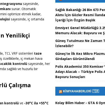
entegrasyonu
sayesinde,
imkanı
sunar. Otomatik
Sağlık Bakanlığı 26 Bin 673 Pe
imini optimize etmek kadar,
Alımı İçin Gözler Resmi İland
lojisi
sayesinde, iç ortamda
İçeriği İçin Özgün Başlık
Emniyet Genel Müdürlüğü 3.25
Memuru Alacak: Başvuru ve Ş
n Yenilikçi
Güneş Tutulması Ne Zaman T
İzlenebilir?
zde, TCL VRF sistemleri
taze
Güneş’te İlk Kez Mikro Plazm
iş özelliklerle, iç mekan hava
Girdapları Görüntülendi
sıcaklık kontrolü
sayesinde, her
Polis Akademisi 350 Komiser 
a sağlıklı ve huzurlu bir
Adayı Alacak – Türkiye Polis
Başvuru Sonuçları
rlü Çalışma
KIMYAHABERLERI 🇹🇷
Kolay Bilim Haber - GTA 6 Oy
an kontrolü
ve
-30°C ila +55°C