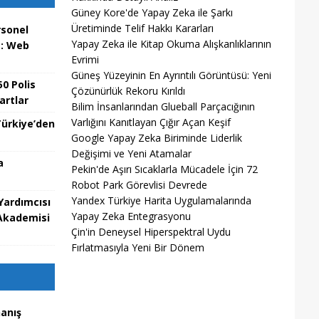
Güney Kore'de Yapay Zeka ile Şarkı
Üretiminde Telif Hakkı Kararları
rsonel
Yapay Zeka ile Kitap Okuma Alışkanlıklarının
a: Web
Evrimi
Güneş Yüzeyinin En Ayrıntılı Görüntüsü: Yeni
0 Polis
Çözünürlük Rekoru Kırıldı
artlar
Bilim İnsanlarından Glueball Parçacığının
Varlığını Kanıtlayan Çığır Açan Keşif
ürkiye’den
Google Yapay Zeka Biriminde Liderlik
Değişimi ve Yeni Atamalar
a
Pekin'de Aşırı Sıcaklarla Mücadele İçin 72
Robot Park Görevlisi Devrede
Yandex Türkiye Harita Uygulamalarında
Yardımcısı
Yapay Zeka Entegrasyonu
 Akademisi
Çin'in Deneysel Hiperspektral Uydu
Fırlatmasıyla Yeni Bir Dönem
nanış