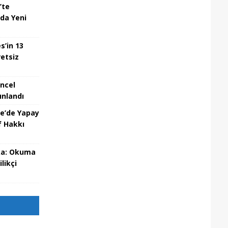
’te
nda Yeni
s’in 13
etsiz
üncel
ınlandı
re’de Yapay
f Hakkı
eka: Okuma
likçi