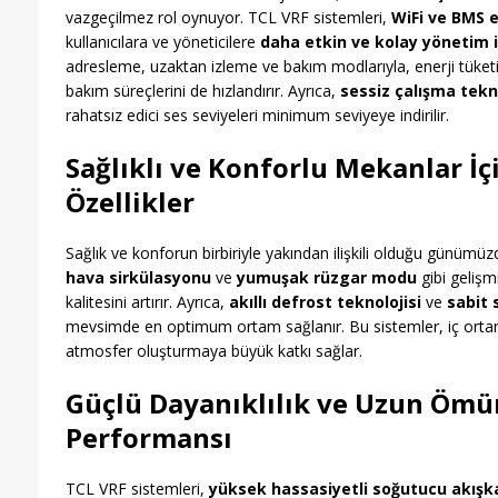
vazgeçilmez rol oynuyor. TCL VRF sistemleri,
WiFi ve BMS 
kullanıcılara ve yöneticilere
daha etkin ve kolay yönetim 
adresleme, uzaktan izleme ve bakım modlarıyla, enerji tüket
bakım süreçlerini de hızlandırır. Ayrıca,
sessiz çalışma tekno
rahatsız edici ses seviyeleri minimum seviyeye indirilir.
Sağlıklı ve Konforlu Mekanlar İçi
Özellikler
Sağlık ve konforun birbiriyle yakından ilişkili olduğu günümü
hava sirkülasyonu
ve
yumuşak rüzgar modu
gibi gelişm
kalitesini artırır. Ayrıca,
akıllı defrost teknolojisi
ve
sabit 
mevsimde en optimum ortam sağlanır. Bu sistemler, iç ortamd
atmosfer oluşturmaya büyük katkı sağlar.
Güçlü Dayanıklılık ve Uzun Ömü
Performansı
TCL VRF sistemleri,
yüksek hassasiyetli soğutucu akışk