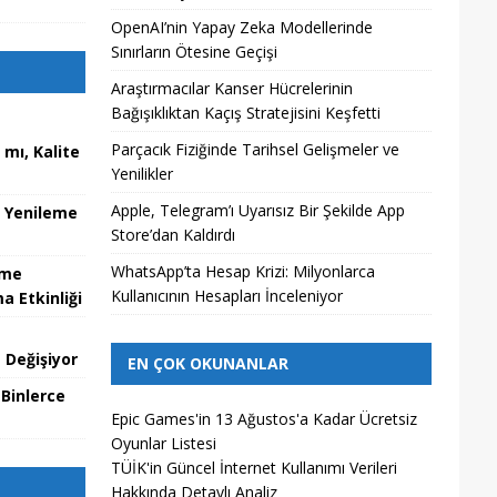
OpenAI’nin Yapay Zeka Modellerinde
Sınırların Ötesine Geçişi
Araştırmacılar Kanser Hücrelerinin
Bağışıklıktan Kaçış Stratejisini Keşfetti
Parçacık Fiziğinde Tarihsel Gelişmeler ve
mı, Kalite
Yenilikler
Apple, Telegram’ı Uyarısız Bir Şekilde App
u Yenileme
Store’dan Kaldırdı
WhatsApp’ta Hesap Krizi: Milyonlarca
zme
Kullanıcının Hesapları İnceleniyor
 Etkinliği
 Değişiyor
EN ÇOK OKUNANLAR
 Binlerce
Epic Games'in 13 Ağustos'a Kadar Ücretsiz
Oyunlar Listesi
TÜİK'in Güncel İnternet Kullanımı Verileri
Hakkında Detaylı Analiz