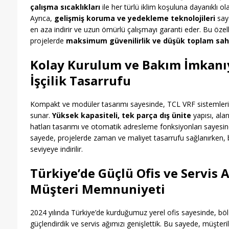
çalışma sıcaklıkları
ile her türlü iklim koşuluna dayanıklı ol
Ayrıca,
gelişmiş koruma ve yedekleme teknolojileri
saye
en aza indirir ve uzun ömürlü çalışmayı garanti eder. Bu özelli
projelerde
maksimum güvenilirlik ve düşük toplam sahi
Kolay Kurulum ve Bakım İmkanı
İşçilik Tasarrufu
Kompakt ve modüler tasarımı sayesinde, TCL VRF sistemleri
sunar.
Yüksek kapasiteli, tek parça dış ünite
yapısı, alan
hatları tasarımı ve otomatik adresleme fonksiyonları sayesin
sayede, projelerde zaman ve maliyet tasarrufu sağlanırken,
seviyeye indirilir.
Türkiye’de Güçlü Ofis ve Servis 
Müşteri Memnuniyeti
2024 yılında Türkiye’de kurduğumuz yerel ofis sayesinde, bö
güçlendirdik ve servis ağımızı genişlettik. Bu sayede, müşter