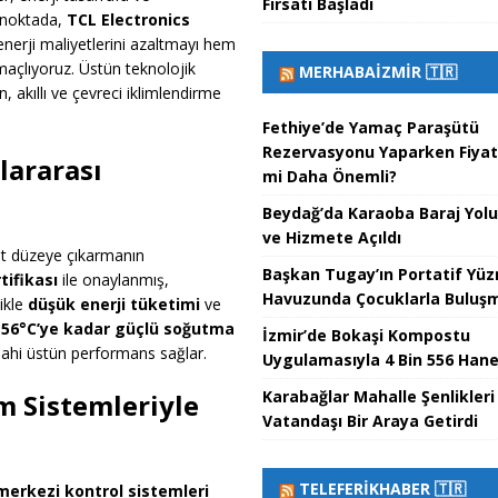
Fırsatı Başladı
u noktada,
TCL Electronics
nerji maliyetlerini azaltmayı hem
maçlıyoruz. Üstün teknolojik
MERHABAİZMIR 🇹🇷
n, akıllı ve çevreci iklimlendirme
Fethiye’de Yamaç Paraşütü
Rezervasyonu Yaparken Fiyat 
lararası
mi Daha Önemli?
Beydağ’da Karaoba Baraj Yol
ve Hizmete Açıldı
üst düzeye çıkarmanın
Başkan Tugay’ın Portatif Yü
tifikası
ile onaylanmış,
Havuzunda Çocuklarla Buluşma
ikle
düşük enerji tüketimi
ve
,
56°C’ye kadar güçlü soğutma
İzmir’de Bokaşi Kompostu
dahi üstün performans sağlar.
Uygulamasıyla 4 Bin 556 Hane
Karabağlar Mahalle Şenlikleri
m Sistemleriyle
Vatandaşı Bir Araya Getirdi
TELEFERIKHABER 🇹🇷
merkezi kontrol sistemleri