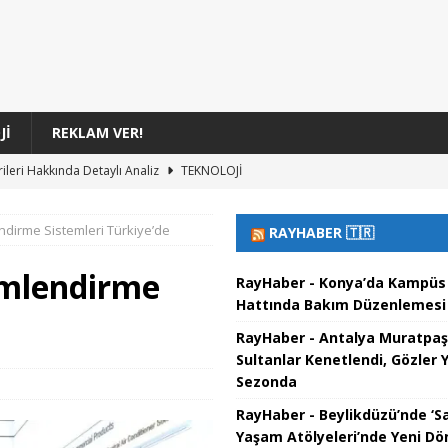
JI
REKLAM VER!
rileri Hakkında Detaylı Analiz
TEKNOLOJI
Üretiminde Telif Hakkı Kararları
TEKNOLOJI
lendirme Sistemleri Türkiye’de
RAYHABER 🇹🇷
ıklarının Evrimi
TEKNOLOJI
üsü: Yeni Çözünürlük Rekoru Kırıldı
TEKNOLOJI
limlendirme
RayHaber - Konya’da Kampü
Hattında Bakım Düzenlemesi
cretsiz Oyunlar Listesi
TEKNOLOJI
RayHaber - Antalya Muratpaş
Sultanlar Kenetlendi, Gözler 
Sezonda
RayHaber - Beylikdüzü’nde ‘S
Yaşam Atölyeleri’nde Yeni D